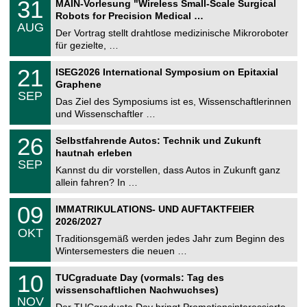
3
31
MAIN-Vorlesung "Wireless Small-Scale Surgical
U
1
Robots for Precision Medical …
C
.
AUG
h
0
Der Vortrag stellt drahtlose medizinische Mikroroboter
e
8
für gezielte, …
m
.
n
2
T
i
2
21
ISEG2026 International Symposium on Epitaxial
0
U
t
1
2
Graphene
C
z
.
6
SEP
h
0
Das Ziel des Symposiums ist es, Wissenschaftlerinnen
e
9
und Wissenschaftler …
m
.
n
2
T
i
2
26
Selbstfahrende Autos: Technik und Zukunft
0
U
t
6
2
hautnah erleben
C
z
.
6
SEP
h
0
Kannst du dir vorstellen, dass Autos in Zukunft ganz
e
9
allein fahren? In …
m
.
n
2
T
i
0
09
IMMATRIKULATIONS- UND AUFTAKTFEIER
0
U
t
9
2
2026/2027
C
z
.
6
OKT
h
1
Traditionsgemäß werden jedes Jahr zum Beginn des
e
0
Wintersemesters die neuen …
m
.
n
2
Z
i
1
10
TUCgraduate Day (vormals: Tag des
0
e
t
0
2
wissenschaftlichen Nachwuchses)
n
z
.
6
NOV
t
1
Der TUCgraduate Day bringt Promotionsinteressierte,