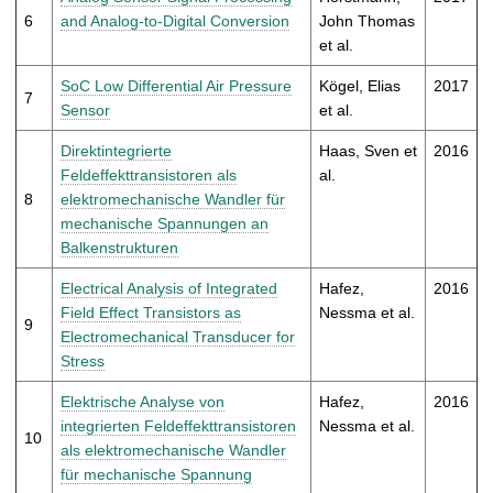
6
and Analog-to-Digital Conversion
John Thomas
et al.
SoC Low Differential Air Pressure
Kögel, Elias
2017
7
Sensor
et al.
Direktintegrierte
Haas, Sven et
2016
Feldeffekttransistoren als
al.
8
elektromechanische Wandler für
mechanische Spannungen an
Balkenstrukturen
Electrical Analysis of Integrated
Hafez,
2016
Field Effect Transistors as
Nessma et al.
9
Electromechanical Transducer for
Stress
Elektrische Analyse von
Hafez,
2016
integrierten Feldeffekttransistoren
Nessma et al.
10
als elektromechanische Wandler
für mechanische Spannung