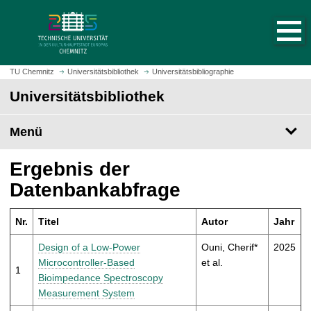
S
S
t
p
a
r
r
i
t
n
TU Chemnitz
Universitätsbibliothek
Universitätsbibliographie
s
g
Universitätsbibliothek
e
e
i
z
t
Menü
u
e
m
a
H
Ergebnis der
u
a
Datenbankabfrage
f
u
r
p
u
Nr.
Titel
Autor
Jahr
t
f
i
Design of a Low-Power
Ouni, Cherif*
2025
e
n
Microcontroller-Based
et al.
n
1
h
Bioimpedance Spectroscopy
a
Measurement System
l