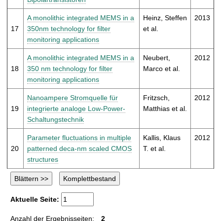
A monolithic integrated MEMS in a
Heinz, Steffen
2013
17
350nm technology for filter
et al.
monitoring applications
A monolithic integrated MEMS in a
Neubert,
2012
18
350 nm technology for filter
Marco et al.
monitoring applications
Nanoampere Stromquelle für
Fritzsch,
2012
19
integrierte analoge Low-Power-
Matthias et al.
Schaltungstechnik
Parameter fluctuations in multiple
Kallis, Klaus
2012
20
patterned deca-nm scaled CMOS
T. et al.
structures
Aktuelle Seite:
Anzahl der Ergebnisseiten:
2