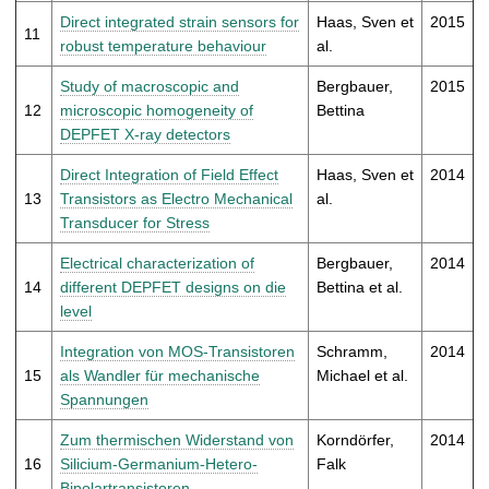
Direct integrated strain sensors for
Haas, Sven et
2015
11
robust temperature behaviour
al.
Study of macroscopic and
Bergbauer,
2015
12
microscopic homogeneity of
Bettina
DEPFET X-ray detectors
Direct Integration of Field Effect
Haas, Sven et
2014
13
Transistors as Electro Mechanical
al.
Transducer for Stress
Electrical characterization of
Bergbauer,
2014
14
different DEPFET designs on die
Bettina et al.
level
Integration von MOS-Transistoren
Schramm,
2014
15
als Wandler für mechanische
Michael et al.
Spannungen
Zum thermischen Widerstand von
Korndörfer,
2014
16
Silicium-Germanium-Hetero-
Falk
Bipolartransistoren