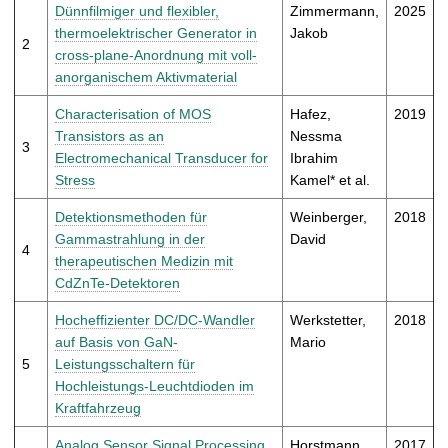
t
Dünnfilmiger und flexibler,
Zimmermann,
2025
thermoelektrischer Generator in
Jakob
2
cross-plane-Anordnung mit voll-
anorganischem Aktivmaterial
Characterisation of MOS
Hafez,
2019
Transistors as an
Nessma
3
Electromechanical Transducer for
Ibrahim
Stress
Kamel* et al.
Detektionsmethoden für
Weinberger,
2018
Gammastrahlung in der
David
4
therapeutischen Medizin mit
CdZnTe-Detektoren
Hocheffizienter DC/DC-Wandler
Werkstetter,
2018
auf Basis von GaN-
Mario
5
Leistungsschaltern für
Hochleistungs-Leuchtdioden im
Kraftfahrzeug
Analog Sensor Signal Processing
Horstmann,
2017