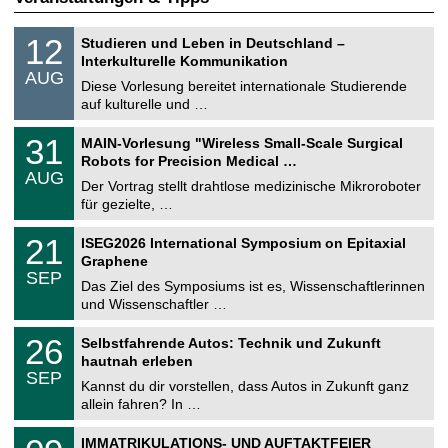
S
1
12
Studieren und Leben in Deutschland –
o
2
Interkulturelle Kommunikation
n
.
AUG
s
0
Diese Vorlesung bereitet internationale Studierende
t
8
auf kulturelle und …
i
.
g
2
T
e
3
31
MAIN-Vorlesung "Wireless Small-Scale Surgical
0
U
1
2
Robots for Precision Medical …
C
.
6
AUG
h
0
Der Vortrag stellt drahtlose medizinische Mikroroboter
e
8
für gezielte, …
m
.
n
2
T
i
2
21
ISEG2026 International Symposium on Epitaxial
0
U
t
1
2
Graphene
C
z
.
6
SEP
h
0
Das Ziel des Symposiums ist es, Wissenschaftlerinnen
e
9
und Wissenschaftler …
m
.
n
2
T
i
2
26
Selbstfahrende Autos: Technik und Zukunft
0
U
t
6
2
hautnah erleben
C
z
.
6
SEP
h
0
Kannst du dir vorstellen, dass Autos in Zukunft ganz
e
9
allein fahren? In …
m
.
n
2
T
i
0
IMMATRIKULATIONS- UND AUFTAKTFEIER
0
U