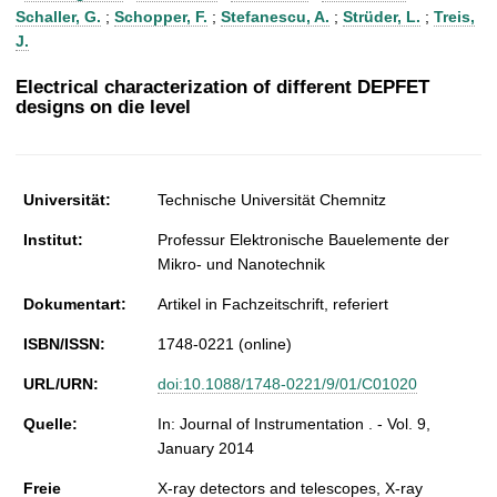
t
Schaller, G.
;
Schopper, F.
;
Stefanescu, A.
;
Strüder, L.
;
Treis,
J.
Electrical characterization of different DEPFET
designs on die level
Universität:
Technische Universität Chemnitz
Institut:
Professur Elektronische Bauelemente der
Mikro- und Nanotechnik
Dokumentart:
Artikel in Fachzeitschrift, referiert
ISBN/ISSN:
1748-0221 (online)
URL/URN:
doi:10.1088/1748-0221/9/01/C01020
Quelle:
In: Journal of Instrumentation . - Vol. 9,
January 2014
Freie
X-ray detectors and telescopes, X-ray