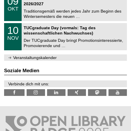
09
t
9
2
2026/2027
C
z
.
6
OKT
h
1
Traditionsgemäß werden jedes Jahr zum Beginn des
e
0
Wintersemesters die neuen …
m
.
n
2
Z
i
1
10
TUCgraduate Day (vormals: Tag des
0
e
t
0
2
wissenschaftlichen Nachwuchses)
n
z
.
6
NOV
t
1
Der TUCgraduate Day bringt Promotionsinteressierte,
r
1
Promovierende und …
u
.
m
2
f
0
Veranstaltungskalender
ü
2
r
6
d
Soziale Medien
e
n
w
Verbinde dich mit uns:
i
s
s
e
n
s
c
h
a
f
t