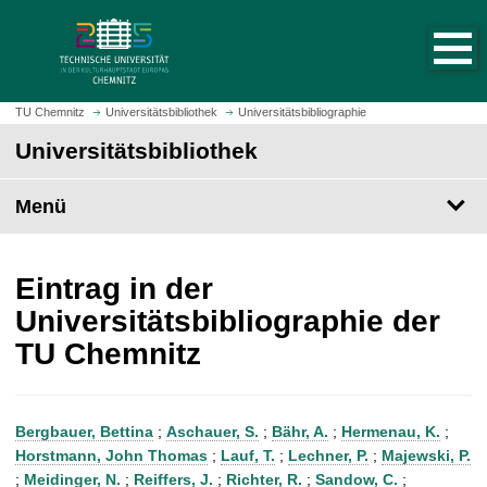
S
S
t
p
a
r
r
i
t
n
TU Chemnitz
Universitätsbibliothek
Universitätsbibliographie
s
g
Universitätsbibliothek
e
e
i
z
t
Menü
u
e
m
a
H
u
a
Eintrag in der
f
u
Universitätsbibliographie der
r
p
TU Chemnitz
u
t
f
i
e
n
n
h
Bergbauer, Bettina
;
Aschauer, S.
;
Bähr, A.
;
Hermenau, K.
;
a
Horstmann, John Thomas
;
Lauf, T.
;
Lechner, P.
;
Majewski, P.
l
;
Meidinger, N.
;
Reiffers, J.
;
Richter, R.
;
Sandow, C.
;