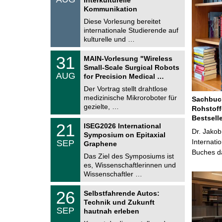
0
t
Kommunikation
8
i
.
Diese Vorlesung bereitet
g
2
e
internationale Studierende auf
0
kulturelle und …
2
6
T
3
31
MAIN-Vorlesung "Wireless
U
1
Small-Scale Surgical Robots
C
.
AUG
h
for Precision Medical …
0
e
8
Der Vortrag stellt drahtlose
m
.
medizinische Mikroroboter für
n
Sachbuch
2
i
gezielte, …
Rohstoff
0
t
2
Bestsell
z
T
6
2
21
ISEG2026 International
U
Dr. Jakob
1
Symposium on Epitaxial
C
.
Internati
SEP
h
Graphene
0
e
Buches da
9
Das Ziel des Symposiums ist
m
.
es, Wissenschaftlerinnen und
n
2
i
Wissenschaftler …
0
t
2
z
T
6
2
26
Selbstfahrende Autos:
U
6
Technik und Zukunft
C
.
SEP
h
hautnah erleben
0
e
9