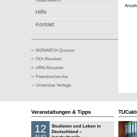
t
Anzah
Hilfe
Kontakt
MONARCH-Qucosa
DOI-Resolver
URN-Resolver
Patentrecherche
Unseriöse Verlage
Veranstaltungen & Tipps
TUCaktu
S
1
12
Studieren und Leben in
o
2
Deutschland –
n
.
AUG
s
Interkulturelle