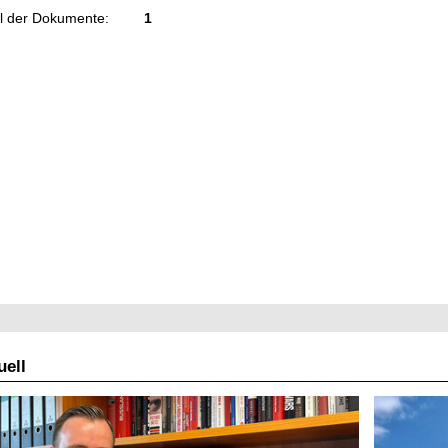
l der Dokumente:
1
ell