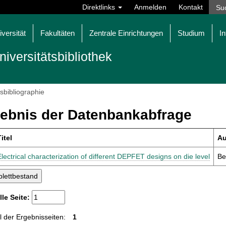
Direktlinks
Anmelden
Kontakt
iversität
Fakultäten
Zentrale Einrichtungen
Studium
In
niversitätsbibliothek
tsbibliographie
ebnis der Datenbankabfrage
itel
Au
Electrical characterization of different DEPFET designs on die level
Be
lle Seite:
 der Ergebnisseiten:
1