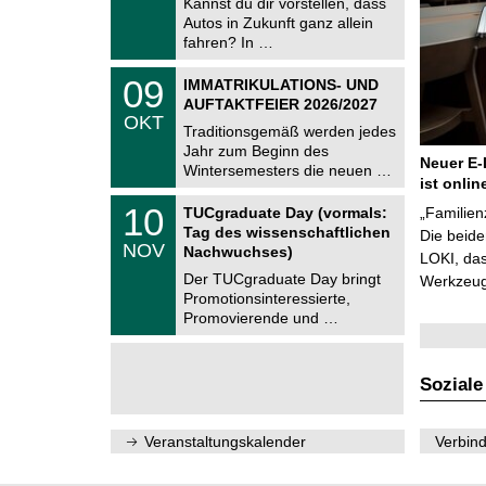
Kannst du dir vorstellen, dass
m
.
Autos in Zukunft ganz allein
n
2
i
fahren? In …
0
t
2
z
T
6
0
09
IMMATRIKULATIONS- UND
U
9
AUFTAKTFEIER 2026/2027
C
.
OKT
h
1
Traditionsgemäß werden jedes
e
0
Jahr zum Beginn des
m
.
Neuer E-
Wintersemesters die neuen …
n
2
ist onlin
i
0
Z
t
1
10
2
TUCgraduate Day (vormals:
„Familien
e
z
0
6
Tag des wissenschaftlichen
n
Die beid
.
NOV
t
Nachwuchses)
1
LOKI, das
r
1
Der TUCgraduate Day bringt
Werkzeuge
u
.
Promotionsinteressierte,
m
2
f
Promovierende und …
0
ü
2
r
6
d
e
Soziale
n
w
i
Veranstaltungskalender
Verbind
s
s
e