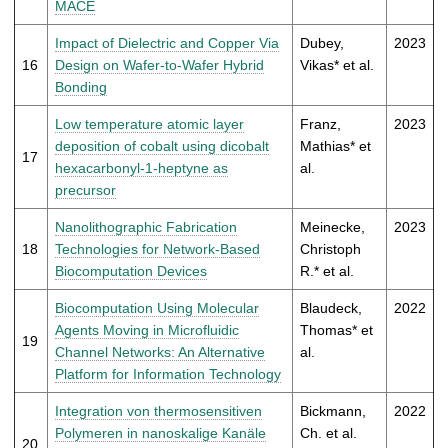
MACE
Impact of Dielectric and Copper Via
Dubey,
2023
16
Design on Wafer-to-Wafer Hybrid
Vikas* et al.
Bonding
Low temperature atomic layer
Franz,
2023
deposition of cobalt using dicobalt
Mathias* et
17
hexacarbonyl-1-heptyne as
al.
precursor
Nanolithographic Fabrication
Meinecke,
2023
18
Technologies for Network-Based
Christoph
Biocomputation Devices
R.* et al.
Biocomputation Using Molecular
Blaudeck,
2022
Agents Moving in Microfluidic
Thomas* et
19
Channel Networks: An Alternative
al.
Platform for Information Technology
Integration von thermosensitiven
Bickmann,
2022
Polymeren in nanoskalige Kanäle
Ch. et al.
20