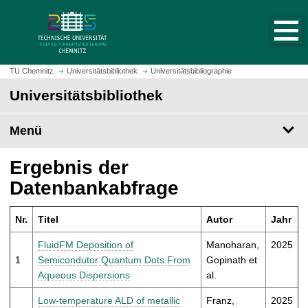
S
S
t
p
a
r
r
i
t
n
TU Chemnitz
Universitätsbibliothek
Universitätsbibliographie
s
g
Universitätsbibliothek
e
e
i
z
t
Menü
u
e
m
a
H
Ergebnis der
u
a
Datenbankabfrage
f
u
r
p
u
Nr.
Titel
Autor
Jahr
t
f
i
FluidFM Deposition of
Manoharan,
2025
e
n
1
Semicondutor Quantum Dots From
Gopinath et
n
h
Aqueous Dispersions
al.
a
l
Low-temperature ALD of metallic
Franz,
2025