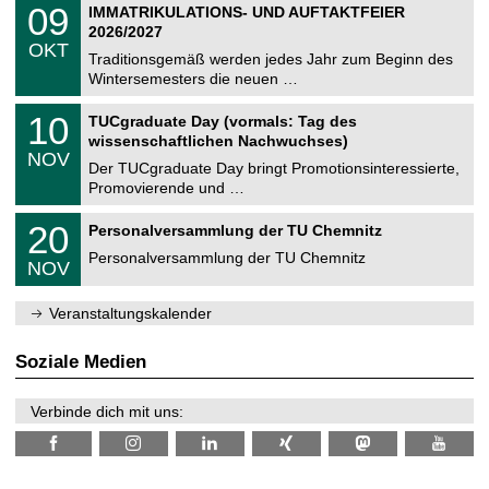
T
i
0
09
IMMATRIKULATIONS- UND AUFTAKTFEIER
0
U
t
9
2
2026/2027
C
z
.
6
OKT
h
1
Traditionsgemäß werden jedes Jahr zum Beginn des
e
0
Wintersemesters die neuen …
m
.
n
2
Z
i
1
10
TUCgraduate Day (vormals: Tag des
0
e
t
0
2
wissenschaftlichen Nachwuchses)
n
z
.
6
NOV
t
1
Der TUCgraduate Day bringt Promotionsinteressierte,
r
1
Promovierende und …
u
.
m
2
T
f
2
20
Personalversammlung der TU Chemnitz
0
U
ü
0
2
C
r
Personalversammlung der TU Chemnitz
.
6
NOV
h
d
1
e
e
1
m
n
.
Veranstaltungskalender
n
w
2
i
i
0
t
s
2
Soziale Medien
z
s
6
e
n
Verbinde dich mit uns:
s
c
h
a
f