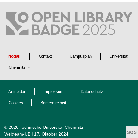
t
l
i
c
h
e
n
N
a
c
h
w
Notfall
Kontakt
Campusplan
Universität
u
c
Chemnitz
h
s
Anmelden
Impressum
Datenschutz
Cookies
Barrierefreiheit
© 2026 Technische Universität Chemnitz
Webteam-UB
| 17. Oktober 2024