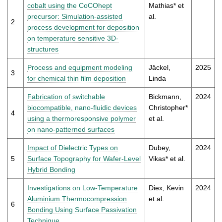
t
cobalt using the CoCOhept
Mathias* et
precursor: Simulation-assisted
al.
2
process development for deposition
on temperature sensitive 3D-
structures
Process and equipment modeling
Jäckel,
2025
3
for chemical thin film deposition
Linda
Fabrication of switchable
Bickmann,
2024
biocompatible, nano-fluidic devices
Christopher*
4
using a thermoresponsive polymer
et al.
on nano-patterned surfaces
Impact of Dielectric Types on
Dubey,
2024
5
Surface Topography for Wafer-Level
Vikas* et al.
Hybrid Bonding
Investigations on Low-Temperature
Diex, Kevin
2024
Aluminium Thermocompression
et al.
6
Bonding Using Surface Passivation
Technique