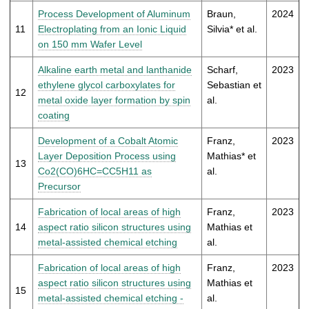
Process Development of Aluminum
Braun,
2024
11
Electroplating from an Ionic Liquid
Silvia* et al.
on 150 mm Wafer Level
Alkaline earth metal and lanthanide
Scharf,
2023
ethylene glycol carboxylates for
Sebastian et
12
metal oxide layer formation by spin
al.
coating
Development of a Cobalt Atomic
Franz,
2023
Layer Deposition Process using
Mathias* et
13
Co2(CO)6HC=CC5H11 as
al.
Precursor
Fabrication of local areas of high
Franz,
2023
14
aspect ratio silicon structures using
Mathias et
metal-assisted chemical etching
al.
Fabrication of local areas of high
Franz,
2023
aspect ratio silicon structures using
Mathias et
15
metal-assisted chemical etching -
al.