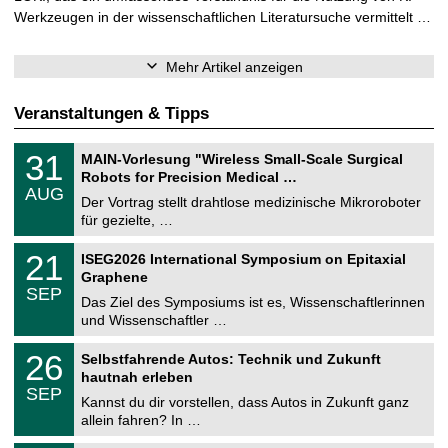
Werkzeugen in der wissenschaftlichen Literatursuche vermittelt …
Mehr Artikel anzeigen
Veranstaltungen & Tipps
T
3
31
MAIN-Vorlesung "Wireless Small-Scale Surgical
U
1
Robots for Precision Medical …
C
.
AUG
h
0
Der Vortrag stellt drahtlose medizinische Mikroroboter
e
8
für gezielte, …
m
.
n
2
T
i
2
21
ISEG2026 International Symposium on Epitaxial
0
U
t
1
2
Graphene
C
z
.
6
SEP
h
0
Das Ziel des Symposiums ist es, Wissenschaftlerinnen
e
9
und Wissenschaftler …
m
.
n
2
T
i
2
26
Selbstfahrende Autos: Technik und Zukunft
0
U
t
6
2
hautnah erleben
C
z
.
6
SEP
h
0
Kannst du dir vorstellen, dass Autos in Zukunft ganz
e
9
allein fahren? In …
m
.
n
2