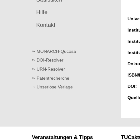
t
Hilfe
Univer
Kontakt
Instit
Instit
MONARCH-Qucosa
Instit
DOI-Resolver
Dokum
URN-Resolver
ISBN/
Patentrecherche
DOI:
Unseriöse Verlage
Quell
Veranstaltungen & Tipps
TUCaktu