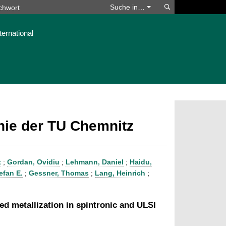
Suchen
Suche in…
ternational
phie der TU Chemnitz
t
;
Gordan, Ovidiu
;
Lehmann, Daniel
;
Haidu,
efan E.
;
Gessner, Thomas
;
Lang, Heinrich
;
ed metallization in spintronic and ULSI