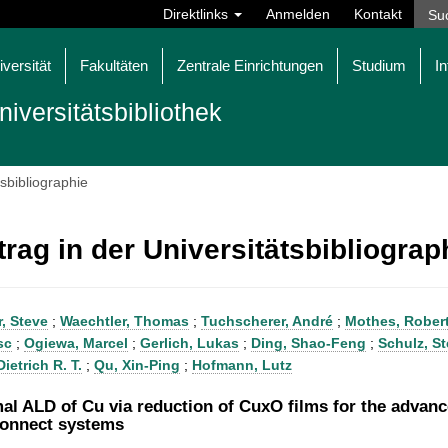
Direktlinks
Anmelden
Kontakt
iversität
Fakultäten
Zentrale Einrichtungen
Studium
In
niversitätsbibliothek
tsbibliographie
trag in der Universitätsbibliogra
r, Steve
;
Waechtler, Thomas
;
Tuchscherer, André
;
Mothes, Rober
sc
;
Ogiewa, Marcel
;
Gerlich, Lukas
;
Ding, Shao-Feng
;
Schulz, St
ietrich R. T.
;
Qu, Xin-Ping
;
Hofmann, Lutz
al ALD of Cu via reduction of CuxO films for the advanc
connect systems