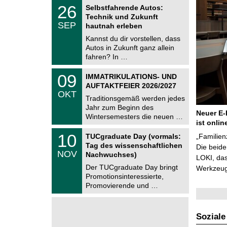
z
T
6
2
26
Selbstfahrende Autos:
U
6
Technik und Zukunft
C
.
SEP
h
hautnah erleben
0
e
9
Kannst du dir vorstellen, dass
m
.
Autos in Zukunft ganz allein
n
2
i
fahren? In …
0
t
2
z
T
6
0
09
IMMATRIKULATIONS- UND
U
9
AUFTAKTFEIER 2026/2027
C
.
OKT
h
1
Traditionsgemäß werden jedes
e
0
Jahr zum Beginn des
m
.
Neuer E-
Wintersemesters die neuen …
n
2
ist onlin
i
0
Z
t
1
10
2
TUCgraduate Day (vormals:
„Familien
e
z
0
6
Tag des wissenschaftlichen
n
Die beid
.
NOV
t
Nachwuchses)
1
LOKI, das
r
1
Der TUCgraduate Day bringt
Werkzeuge
u
.
Promotionsinteressierte,
m
2
f
Promovierende und …
0
ü
2
r
6
d
e
Soziale
n