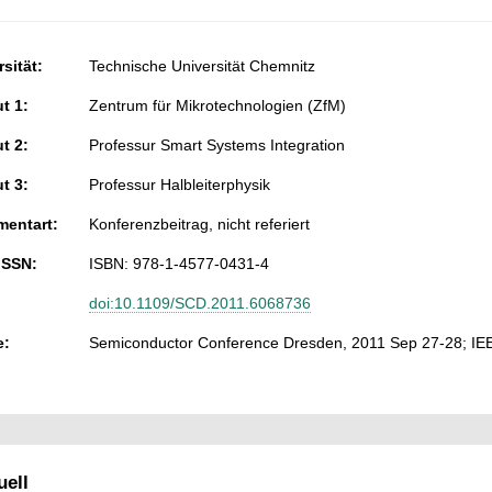
sität:
Technische Universität Chemnitz
ut 1:
Zentrum für Mikrotechnologien (ZfM)
ut 2:
Professur Smart Systems Integration
ut 3:
Professur Halbleiterphysik
entart:
Konferenzbeitrag, nicht referiert
ISSN:
ISBN: 978-1-4577-0431-4
doi:10.1109/SCD.2011.6068736
e:
Semiconductor Conference Dresden, 2011 Sep 27-28; IE
ell