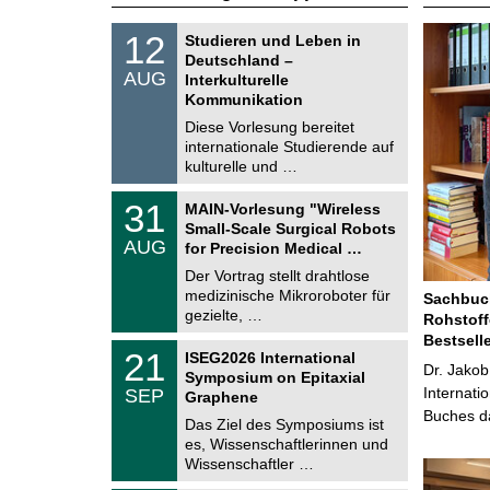
S
1
12
Studieren und Leben in
o
2
Deutschland –
n
.
AUG
s
Interkulturelle
0
t
Kommunikation
8
i
.
Diese Vorlesung bereitet
g
2
e
internationale Studierende auf
0
kulturelle und …
2
6
T
3
31
MAIN-Vorlesung "Wireless
U
1
Small-Scale Surgical Robots
C
.
AUG
h
for Precision Medical …
0
e
8
Der Vortrag stellt drahtlose
m
.
medizinische Mikroroboter für
n
Sachbuch
2
i
gezielte, …
Rohstoff
0
t
2
Bestsell
z
T
6
2
21
ISEG2026 International
U
Dr. Jakob
1
Symposium on Epitaxial
C
.
Internati
SEP
h
Graphene
0
e
Buches da
9
Das Ziel des Symposiums ist
m
.
es, Wissenschaftlerinnen und
n
2
i
Wissenschaftler …
0
t
2