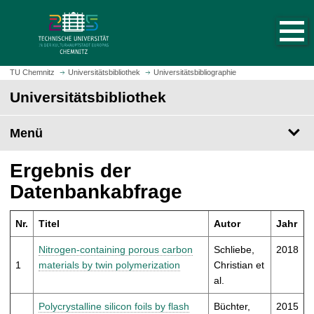
S
S
t
p
a
r
r
i
t
n
TU Chemnitz
Universitätsbibliothek
Universitätsbibliographie
s
g
Universitätsbibliothek
e
e
i
z
t
Menü
u
e
m
a
H
Ergebnis der
u
a
Datenbankabfrage
f
u
r
p
u
Nr.
Titel
Autor
Jahr
t
f
i
Nitrogen-containing porous carbon
Schliebe,
2018
e
n
1
materials by twin polymerization
Christian et
n
h
al.
a
l
Polycrystalline silicon foils by flash
Büchter,
2015