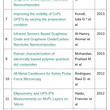
Nanocomposites
Improving the mobility of CuPc
Korodi,
2013
7
OFETs by varying the preparation
Iulia G.* et
condition
al.
Infrared Sensors Based Graphene
Al-Hamry,
2013
8
Oxide and Graphene Oxide/Carbon
Ammar et
Nanotube Nanocomposites
al.
Raman characterization of
Mohandas,
2013
9
electrically biased polymer quantum
Prahlad M.
dot composites
et al.
All-Metal Cantilevers for Kelvin Probe
Rodriguez,
2012
10
Force Microscopy
Raul D. et
al.
Ellipsometry and UPS-IPS
Haidu,
2012
11
Measurements on MnPc Layers on
Francisc et
Silicon
al.