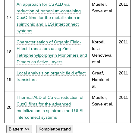
An approach for Cu ALD via
Mueller,
2011
reduction of ruthenium-containing
Steve et al.
17
CuxO films for the metallization in
spintronic and ULSI interconnect
systems
Characterisation of Organic Field-
Korodi,
2011
Effect Transistors using Zinc
Iulia
18
Tetraphenylporphyrin Monomers and
Genoveva
Dimers as Active Layers
et al.
Local analysis on organic field effect
Graaf,
2011
19
transistors
Harald et
al.
Thermal ALD of Cu via reduction of
Mueller,
2011
CuxO films for the advanced
Steve et al.
20
metallization in spintronic and ULSI
interconnect systems