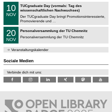
n
2
Z
i
1
10
TUCgraduate Day (vormals: Tag des
0
e
t
0
2
wissenschaftlichen Nachwuchses)
n
z
.
6
NOV
t
1
Der TUCgraduate Day bringt Promotionsinteressierte,
r
1
Promovierende und …
u
.
m
2
T
f
2
20
Personalversammlung der TU Chemnitz
0
U
ü
0
2
C
r
Personalversammlung der TU Chemnitz
.
6
NOV
h
d
1
e
e
1
m
n
.
Veranstaltungskalender
n
w
2
i
i
0
t
s
2
Soziale Medien
z
s
6
e
n
Verbinde dich mit uns:
s
c
h
a
f
t
l
i
c
h
e