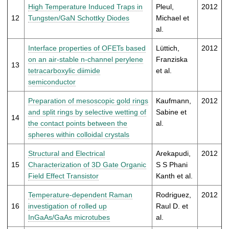
High Temperature Induced Traps in
Pleul,
2012
12
Tungsten/GaN Schottky Diodes
Michael et
al.
Interface properties of OFETs based
Lüttich,
2012
on an air-stable n-channel perylene
Franziska
13
tetracarboxylic diimide
et al.
semiconductor
Preparation of mesoscopic gold rings
Kaufmann,
2012
and split rings by selective wetting of
Sabine et
14
the contact points between the
al.
spheres within colloidal crystals
Structural and Electrical
Arekapudi,
2012
15
Characterization of 3D Gate Organic
S S Phani
Field Effect Transistor
Kanth et al.
Temperature-dependent Raman
Rodriguez,
2012
16
investigation of rolled up
Raul D. et
InGaAs/GaAs microtubes
al.