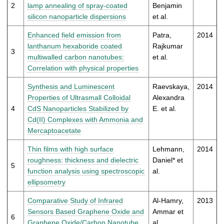
t
2
lamp annealing of spray-coated
Benjamin
silicon nanoparticle dispersions
et al.
Enhanced field emission from
Patra,
2014
lanthanum hexaboride coated
Rajkumar
3
multiwalled carbon nanotubes:
et al.
Correlation with physical properties
Synthesis and Luminescent
Raevskaya,
2014
Properties of Ultrasmall Colloidal
Alexandra
4
CdS Nanoparticles Stabilized by
E. et al.
Cd(II) Complexes with Ammonia and
Mercaptoacetate
Thin films with high surface
Lehmann,
2014
roughness: thickness and dielectric
Daniel* et
5
function analysis using spectroscopic
al.
ellipsometry
Comparative Study of Infrared
Al-Hamry,
2013
Sensors Based Graphene Oxide and
Ammar et
6
Graphene Oxide/Carbon Nanotube
al.