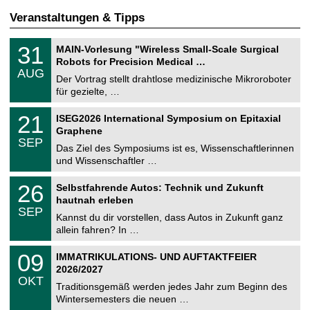
Veranstaltungen & Tipps
T
3
31
MAIN-Vorlesung "Wireless Small-Scale Surgical
U
1
Robots for Precision Medical …
C
.
AUG
h
0
Der Vortrag stellt drahtlose medizinische Mikroroboter
e
8
für gezielte, …
m
.
n
2
T
i
2
21
ISEG2026 International Symposium on Epitaxial
0
U
t
1
2
Graphene
C
z
.
6
SEP
h
0
Das Ziel des Symposiums ist es, Wissenschaftlerinnen
e
9
und Wissenschaftler …
m
.
n
2
T
i
2
26
Selbstfahrende Autos: Technik und Zukunft
0
U
t
6
2
hautnah erleben
C
z
.
6
SEP
h
0
Kannst du dir vorstellen, dass Autos in Zukunft ganz
e
9
allein fahren? In …
m
.
n
2
T
i
0
09
IMMATRIKULATIONS- UND AUFTAKTFEIER
0
U
t
9
2
2026/2027
C
z
.
6
OKT
h
1
Traditionsgemäß werden jedes Jahr zum Beginn des
e
0
Wintersemesters die neuen …
m
.