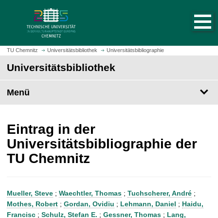
S
S
t
p
a
r
r
i
t
n
TU Chemnitz
Universitätsbibliothek
Universitätsbibliographie
s
g
Universitätsbibliothek
e
e
i
z
t
Menü
u
e
m
a
H
u
a
Eintrag in der
f
u
Universitätsbibliographie der
r
p
TU Chemnitz
u
t
f
i
e
n
n
h
Mueller, Steve
;
Waechtler, Thomas
;
Tuchscherer, André
;
a
Mothes, Robert
;
Gordan, Ovidiu
;
Lehmann, Daniel
;
Haidu,
l
Francisc
;
Schulz, Stefan E.
;
Gessner, Thomas
;
Lang,