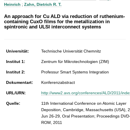
t
Heinrich
;
Zahn, Dietrich R. T.
An approach for Cu ALD via reduction of ruthenium-
containing CuxO films for the metallization in
spintronic and ULSI interconnect systems
Universität:
Technische Universität Chemnitz
Institut 1:
Zentrum für Mikrotechnologien (ZfM)
Institut 2:
Professur Smart Systems Integration
Dokumentart:
Konferenzabstract
URL/URN:
http://www2.avs.org/conferences/ALD/2011/inde
Quelle:
11th International Conference on Atomic Layer
Deposition, Cambridge, Massachusetts (USA), 
Jun 26-29, Oral Presentation; Proceedings DVD
ROM, 2011