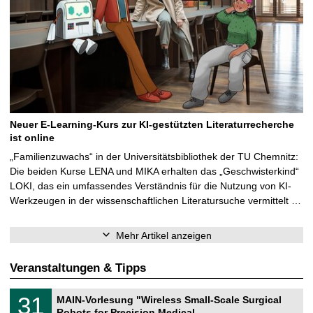
Neuer E-Learning-Kurs zur KI-gestützten Literaturrecherche
ist online
„Familienzuwachs“ in der Universitätsbibliothek der TU Chemnitz:
Die beiden Kurse LENA und MIKA erhalten das „Geschwisterkind“
LOKI, das ein umfassendes Verständnis für die Nutzung von KI-
Werkzeugen in der wissenschaftlichen Literatursuche vermittelt …
Mehr Artikel anzeigen
Veranstaltungen & Tipps
T
3
31
MAIN-Vorlesung "Wireless Small-Scale Surgical
U
1
Robots for Precision Medical …