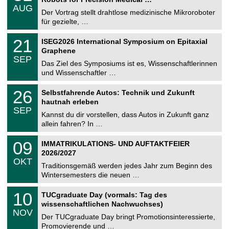
C
.
AUG
h
0
Der Vortrag stellt drahtlose medizinische Mikroroboter
e
8
für gezielte, …
m
.
n
2
T
i
2
21
ISEG2026 International Symposium on Epitaxial
0
U
t
1
2
Graphene
C
z
.
6
SEP
h
0
Das Ziel des Symposiums ist es, Wissenschaftlerinnen
e
9
und Wissenschaftler …
m
.
n
2
T
i
2
26
Selbstfahrende Autos: Technik und Zukunft
0
U
t
6
2
hautnah erleben
C
z
.
6
SEP
h
0
Kannst du dir vorstellen, dass Autos in Zukunft ganz
e
9
allein fahren? In …
m
.
n
2
T
i
0
09
IMMATRIKULATIONS- UND AUFTAKTFEIER
0
U
t
9
2
2026/2027
C
z
.
6
OKT
h
1
Traditionsgemäß werden jedes Jahr zum Beginn des
e
0
Wintersemesters die neuen …
m
.
n
2
Z
i
1
10
TUCgraduate Day (vormals: Tag des
0
e
t
0
2
wissenschaftlichen Nachwuchses)
n
z
.
6
NOV
t
1
Der TUCgraduate Day bringt Promotionsinteressierte,
r
1
Promovierende und …
u