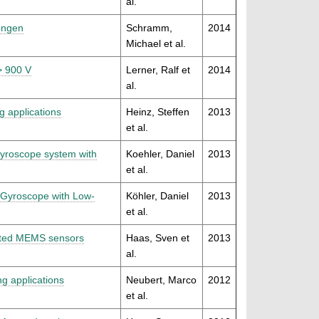
al.
ungen
Schramm,
2014
Michael et al.
> 900 V
Lerner, Ralf et
2014
al.
g applications
Heinz, Steffen
2013
et al.
gyroscope system with
Koehler, Daniel
2013
et al.
 Gyroscope with Low-
Köhler, Daniel
2013
et al.
grated MEMS sensors
Haas, Sven et
2013
al.
ng applications
Neubert, Marco
2012
et al.