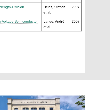
length-Division
Heinz, Steffen
2007
et al.
igh-Voltage Semiconductor
Lange, André
2007
et al.