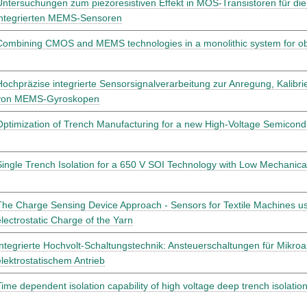
Untersuchungen zum piezoresistiven Effekt in MOS-Transistoren für di
integrierten MEMS-Sensoren
Combining CMOS and MEMS technologies in a monolithic system for obser
Hochpräzise integrierte Sensorsignalverarbeitung zur Anregung, Kalibr
von MEMS-Gyroskopen
Optimization of Trench Manufacturing for a new High-Voltage Semicon
Single Trench Isolation for a 650 V SOI Technology with Low Mechanica
The Charge Sensing Device Approach - Sensors for Textile Machines us
electrostatic Charge of the Yarn
Integrierte Hochvolt-Schaltungstechnik: Ansteuerschaltungen für Mikroa
elektrostatischem Antrieb
Time dependent isolation capability of high voltage deep trench isolatio