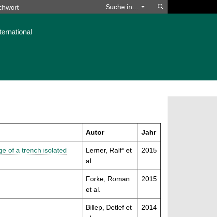
Suchen
Suche in…
ternational
Autor
Jahr
e of a trench isolated
Lerner, Ralf* et
2015
al.
Forke, Roman
2015
et al.
Billep, Detlef et
2014