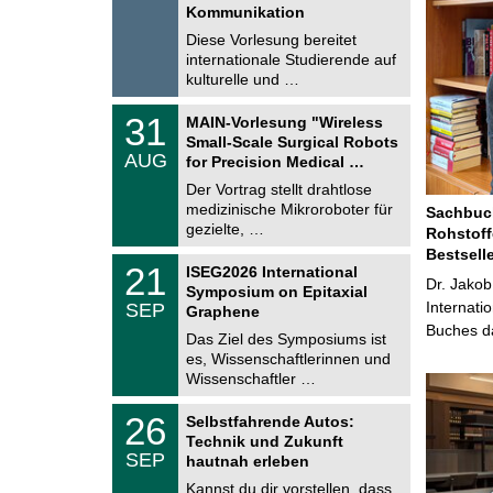
t
Kommunikation
8
i
.
Diese Vorlesung bereitet
g
2
e
internationale Studierende auf
0
kulturelle und …
2
6
T
3
31
MAIN-Vorlesung "Wireless
U
1
Small-Scale Surgical Robots
C
.
AUG
h
for Precision Medical …
0
e
8
Der Vortrag stellt drahtlose
m
.
medizinische Mikroroboter für
n
Sachbuch
2
i
gezielte, …
Rohstoff
0
t
2
Bestsell
z
T
6
2
21
ISEG2026 International
U
Dr. Jakob
1
Symposium on Epitaxial
C
.
Internati
SEP
h
Graphene
0
e
Buches da
9
Das Ziel des Symposiums ist
m
.
es, Wissenschaftlerinnen und
n
2
i
Wissenschaftler …
0
t
2
z
T
6
2
26
Selbstfahrende Autos:
U
6
Technik und Zukunft
C
.
SEP
h
hautnah erleben
0
e
9
Kannst du dir vorstellen, dass
m