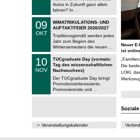
.
Autos in Zukunft ganz allein
n
2
i
fahren? In …
0
t
2
z
T
6
0
09
IMMATRIKULATIONS- UND
U
9
AUFTAKTFEIER 2026/2027
C
.
OKT
h
1
Traditionsgemäß werden jedes
e
0
Jahr zum Beginn des
m
.
Neuer E-
Wintersemesters die neuen …
n
2
ist onlin
i
0
Z
t
1
10
2
TUCgraduate Day (vormals:
„Familien
e
z
0
6
Tag des wissenschaftlichen
n
Die beid
.
NOV
t
Nachwuchses)
1
LOKI, das
r
1
Der TUCgraduate Day bringt
Werkzeuge
u
.
Promotionsinteressierte,
m
2
f
Promovierende und …
0
ü
2
r
6
d
e
Soziale
n
w
i
Veranstaltungskalender
Verbind
s
s
e