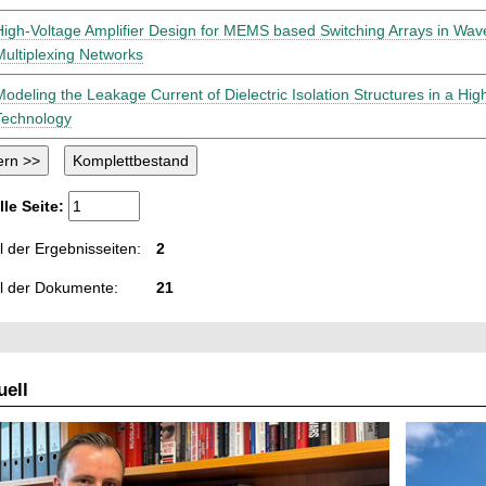
High-Voltage Amplifier Design for MEMS based Switching Arrays in Wave
Multiplexing Networks
Modeling the Leakage Current of Dielectric Isolation Structures in a H
Technology
lle Seite:
 der Ergebnisseiten:
2
l der Dokumente:
21
ell