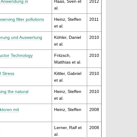
e Anwendung in
Haas, Sven et
2012
al.
ving filter pollutions
Heinz, Steffen
2011
et al.
ierung und Auswertung
Köhler, Daniel
2010
et al.
ductor Technology
Fritzsch,
2010
Matthias et al.
l Stress
Kittler, Gabriel
2010
et al.
ing the natural
Heinz, Steffen
2010
et al.
ktoren mit
Heinz, Steffen
2008
n
Lerner, Ralf et
2008
al.