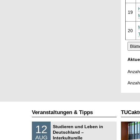
19
20
Aktue
Anzahl
Anzah
Veranstaltungen & Tipps
TUCaktu
S
1
12
Studieren und Leben in
o
2
Deutschland –
n
.
AUG
s
Interkulturelle
0