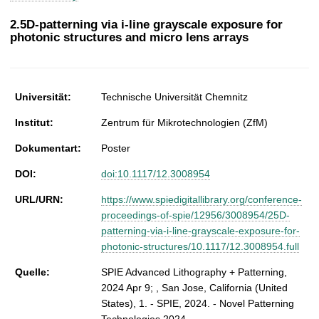
t
2.5D-patterning via i-line grayscale exposure for
photonic structures and micro lens arrays
Universität:
Technische Universität Chemnitz
Institut:
Zentrum für Mikrotechnologien (ZfM)
Dokumentart:
Poster
DOI:
doi:10.1117/12.3008954
URL/URN:
https://www.spiedigitallibrary.org/conference-
proceedings-of-spie/12956/3008954/25D-
patterning-via-i-line-grayscale-exposure-for-
photonic-structures/10.1117/12.3008954.full
Quelle:
SPIE Advanced Lithography + Patterning,
2024 Apr 9; , San Jose, California (United
States), 1. - SPIE, 2024. - Novel Patterning
Technologies 2024