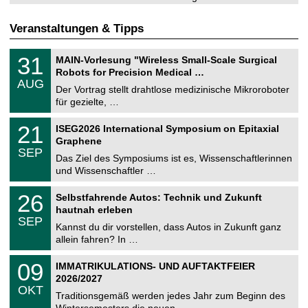
Veranstaltungen & Tipps
T
3
31
MAIN-Vorlesung "Wireless Small-Scale Surgical
U
1
Robots for Precision Medical …
C
.
AUG
h
0
Der Vortrag stellt drahtlose medizinische Mikroroboter
e
8
für gezielte, …
m
.
n
2
T
i
2
21
ISEG2026 International Symposium on Epitaxial
0
U
t
1
2
Graphene
C
z
.
6
SEP
h
0
Das Ziel des Symposiums ist es, Wissenschaftlerinnen
e
9
und Wissenschaftler …
m
.
n
2
T
i
2
26
Selbstfahrende Autos: Technik und Zukunft
0
U
t
6
2
hautnah erleben
C
z
.
6
SEP
h
0
Kannst du dir vorstellen, dass Autos in Zukunft ganz
e
9
allein fahren? In …
m
.
n
2
T
i
0
09
IMMATRIKULATIONS- UND AUFTAKTFEIER
0
U
t
9
2
2026/2027
C
z
.
6
OKT
h
1
Traditionsgemäß werden jedes Jahr zum Beginn des
e
0
Wintersemesters die neuen …