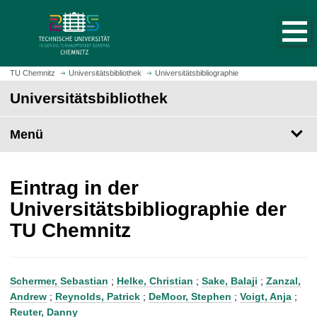
S
S
t
p
a
r
r
i
t
n
TU Chemnitz
Universitätsbibliothek
Universitätsbibliographie
s
g
Universitätsbibliothek
e
e
i
z
t
Menü
u
e
m
a
H
u
a
Eintrag in der
f
u
Universitätsbibliographie der
r
p
TU Chemnitz
u
t
f
i
e
n
n
h
Schermer, Sebastian
;
Helke, Christian
;
Sake, Balaji
;
Zanzal,
a
Andrew
;
Reynolds, Patrick
;
DeMoor, Stephen
;
Voigt, Anja
;
l
Reuter, Danny