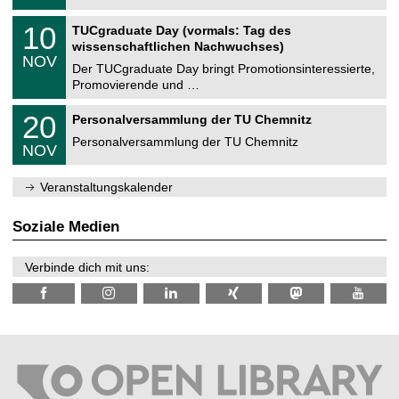
.
n
2
Z
i
1
10
TUCgraduate Day (vormals: Tag des
0
e
t
0
2
wissenschaftlichen Nachwuchses)
n
z
.
6
NOV
t
1
Der TUCgraduate Day bringt Promotionsinteressierte,
r
1
Promovierende und …
u
.
m
2
T
f
2
20
Personalversammlung der TU Chemnitz
0
U
ü
0
2
C
r
Personalversammlung der TU Chemnitz
.
6
NOV
h
d
1
e
e
1
m
n
.
Veranstaltungskalender
n
w
2
i
i
0
t
s
2
Soziale Medien
z
s
6
e
n
Verbinde dich mit uns:
s
c
h
a
f
t
l
i
c
h