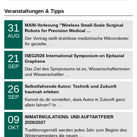
Veranstaltungen & Tipps
T
3
31
MAIN-Vorlesung "Wireless Small-Scale Surgical
U
1
Robots for Precision Medical …
C
.
AUG
h
0
Der Vortrag stellt drahtlose medizinische Mikroroboter
e
8
für gezielte, …
m
.
n
2
T
i
2
21
ISEG2026 International Symposium on Epitaxial
0
U
t
1
2
Graphene
C
z
.
6
SEP
h
0
Das Ziel des Symposiums ist es, Wissenschaftlerinnen
e
9
und Wissenschaftler …
m
.
n
2
T
i
2
26
Selbstfahrende Autos: Technik und Zukunft
0
U
t
6
2
hautnah erleben
C
z
.
6
SEP
h
0
Kannst du dir vorstellen, dass Autos in Zukunft ganz
e
9
allein fahren? In …
m
.
n
2
T
i
0
09
IMMATRIKULATIONS- UND AUFTAKTFEIER
0
U
t
9
2
2026/2027
C
z
.
6
OKT
h
1
Traditionsgemäß werden jedes Jahr zum Beginn des
e
0
Wintersemesters die neuen …
m