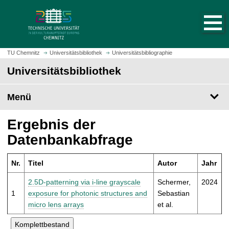
S
S
t
p
a
r
r
i
t
n
TU Chemnitz
Universitätsbibliothek
Universitätsbibliographie
s
g
Universitätsbibliothek
e
e
i
z
t
Menü
u
e
m
a
H
Ergebnis der
u
a
Datenbankabfrage
f
u
r
p
u
Nr.
Titel
Autor
Jahr
t
f
i
2.5D-patterning via i-line grayscale
Schermer,
2024
e
n
1
exposure for photonic structures and
Sebastian
n
h
micro lens arrays
et al.
a
l