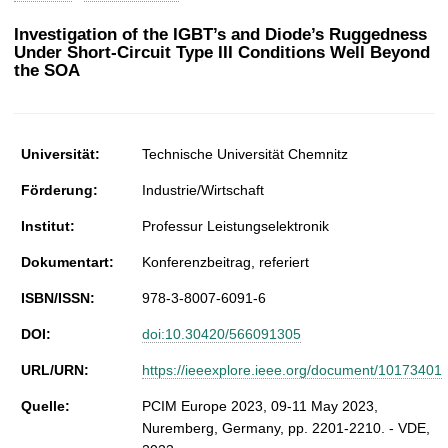
t
Investigation of the IGBT’s and Diode’s Ruggedness
Under Short-Circuit Type III Conditions Well Beyond
the SOA
Universität:
Technische Universität Chemnitz
Förderung:
Industrie/Wirtschaft
Institut:
Professur Leistungselektronik
Dokumentart:
Konferenzbeitrag, referiert
ISBN/ISSN:
978-3-8007-6091-6
DOI:
doi:10.30420/566091305
URL/URN:
https://ieeexplore.ieee.org/document/10173401
Quelle:
PCIM Europe 2023, 09-11 May 2023,
Nuremberg, Germany, pp. 2201-2210. - VDE,