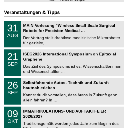
Veranstaltungen & Tipps
T
3
31
MAIN-Vorlesung "Wireless Small-Scale Surgical
U
1
Robots for Precision Medical …
C
.
AUG
h
0
Der Vortrag stellt drahtlose medizinische Mikroroboter
e
8
für gezielte, …
m
.
n
2
T
i
2
21
ISEG2026 International Symposium on Epitaxial
0
U
t
1
2
Graphene
C
z
.
6
SEP
h
0
Das Ziel des Symposiums ist es, Wissenschaftlerinnen
e
9
und Wissenschaftler …
m
.
n
2
T
i
2
26
Selbstfahrende Autos: Technik und Zukunft
0
U
t
6
2
hautnah erleben
C
z
.
6
SEP
h
0
Kannst du dir vorstellen, dass Autos in Zukunft ganz
e
9
allein fahren? In …
m
.
n
2
T
i
0
09
IMMATRIKULATIONS- UND AUFTAKTFEIER
0
U
t
9
2
2026/2027
C
z
.
6
OKT
h
1
Traditionsgemäß werden jedes Jahr zum Beginn des
e
0