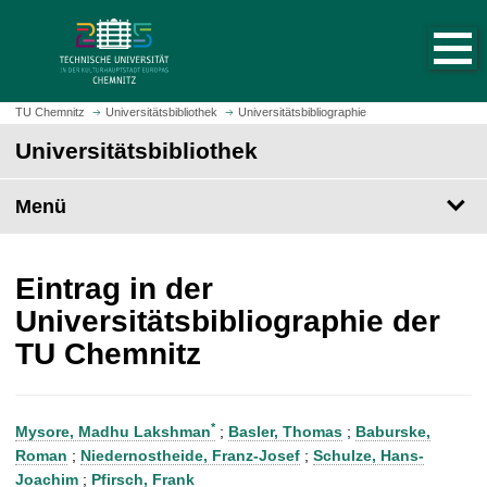
S
S
t
p
a
r
r
i
t
n
TU Chemnitz
Universitätsbibliothek
Universitätsbibliographie
s
g
Universitätsbibliothek
e
e
i
z
t
Menü
u
e
m
a
H
u
a
Eintrag in der
f
u
Universitätsbibliographie der
r
p
TU Chemnitz
u
t
f
i
e
n
n
h
*
Mysore, Madhu Lakshman
;
Basler, Thomas
;
Baburske,
a
Roman
;
Niedernostheide, Franz-Josef
;
Schulze, Hans-
l
Joachim
;
Pfirsch, Frank