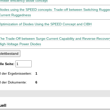
emitter efficiency diode concept
Diodes using the SPEED concepts: Trade-off between Switching Rugg
Current Ruggedness
Optimization of Diodes Using the SPEED Concept and CIBH
The Trade-Off between Surge-Current Capability and Reverse-Recover
High-Voltage Power Diodes
lle Seite:
 der Ergebnisseiten:
1
l der Dokumente:
6
ell