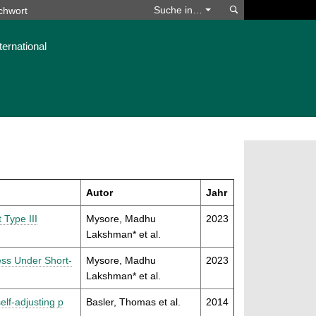
Suchen
Suche in…
ternational
Autor
Jahr
 Type III
Mysore, Madhu
2023
Lakshman* et al.
ess Under Short-
Mysore, Madhu
2023
Lakshman* et al.
elf-adjusting p
Basler, Thomas et al.
2014