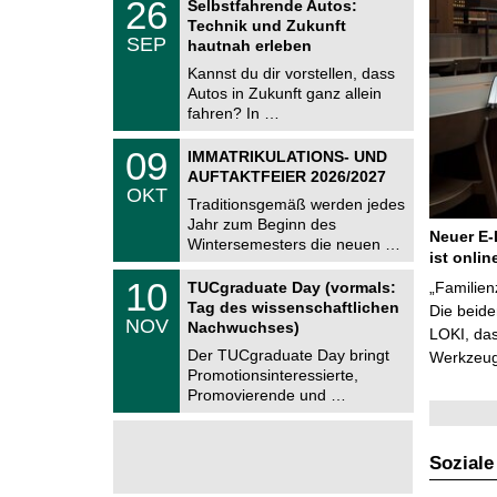
6
2
26
Selbstfahrende Autos:
U
6
Technik und Zukunft
C
.
SEP
h
hautnah erleben
0
e
9
Kannst du dir vorstellen, dass
m
.
Autos in Zukunft ganz allein
n
2
i
fahren? In …
0
t
2
z
T
6
0
09
IMMATRIKULATIONS- UND
U
9
AUFTAKTFEIER 2026/2027
C
.
OKT
h
1
Traditionsgemäß werden jedes
e
0
Jahr zum Beginn des
m
.
Neuer E-
Wintersemesters die neuen …
n
2
ist onlin
i
0
Z
t
1
10
2
TUCgraduate Day (vormals:
„Familien
e
z
0
6
Tag des wissenschaftlichen
n
Die beid
.
NOV
t
Nachwuchses)
1
LOKI, das
r
1
Der TUCgraduate Day bringt
Werkzeuge
u
.
Promotionsinteressierte,
m
2
f
Promovierende und …
0
ü
2
r
6
d
e
Soziale
n
w