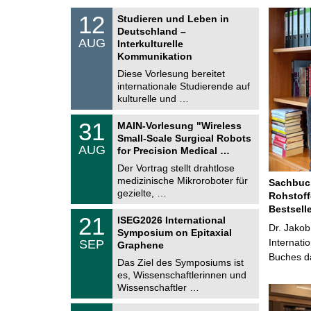
S
1
12
Studieren und Leben in
o
2
Deutschland –
n
.
AUG
s
Interkulturelle
0
t
Kommunikation
8
i
.
Diese Vorlesung bereitet
g
2
e
internationale Studierende auf
0
kulturelle und …
2
6
T
3
31
MAIN-Vorlesung "Wireless
U
1
Small-Scale Surgical Robots
C
.
AUG
h
for Precision Medical …
0
e
8
Der Vortrag stellt drahtlose
m
.
medizinische Mikroroboter für
n
Sachbuch
2
i
gezielte, …
Rohstoff
0
t
2
Bestsell
z
T
6
2
21
ISEG2026 International
U
Dr. Jakob
1
Symposium on Epitaxial
C
.
Internati
SEP
h
Graphene
0
e
Buches da
9
Das Ziel des Symposiums ist
m
.
es, Wissenschaftlerinnen und
n
2
i
Wissenschaftler …
0
t
2
z
T