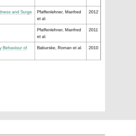
edness and Surge
Pfaffenlehner, Manfred
2012
et al.
Pfaffenlehner, Manfred
2011
et al.
y Behaviour of
Baburske, Roman et al.
2010