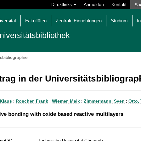
Direktlinks
Anmelden
Kontakt
iversität
Fakultäten
Zentrale Einrichtungen
Studium
In
niversitätsbibliothek
tsbibliographie
trag in der Universitätsbibliogra
 Klaus
;
Roscher, Frank
;
Wiemer, Maik
;
Zimmermann, Sven
;
Otto,
ive bonding with oxide based reactive multilayers
sität:
Technische Universität Chemnitz