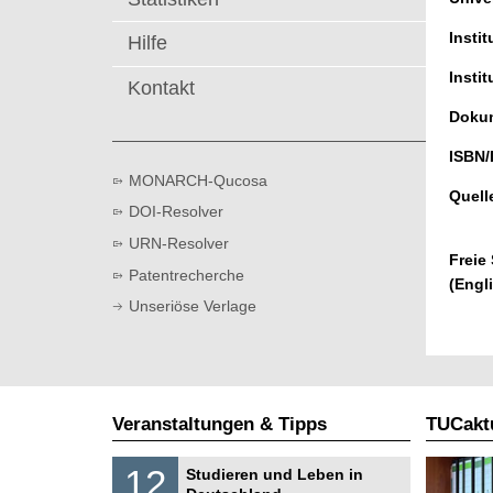
t
Instit
Hilfe
Instit
Kontakt
Dokum
ISBN/
MONARCH-Qucosa
Quell
DOI-Resolver
URN-Resolver
Freie
Patentrecherche
(Engl
Unseriöse Verlage
Veranstaltungen & Tipps
TUCaktu
S
1
12
Studieren und Leben in
o
2