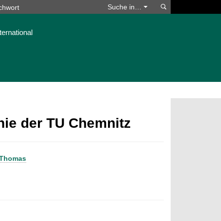
Suchen
Suche in…
ternational
phie der TU Chemnitz
 Thomas