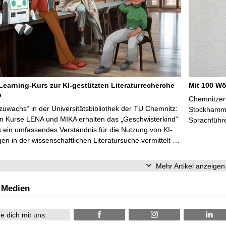
Learning-Kurs zur KI-gestützten Literaturrecherche
Mit 100 Wö
e
Chemnitzer 
zuwachs“ in der Universitätsbibliothek der TU Chemnitz:
Stockhammer
en Kurse LENA und MIKA erhalten das „Geschwisterkind“
Sprachführ
 ein umfassendes Verständnis für die Nutzung von KI-
n in der wissenschaftlichen Literatursuche vermittelt …
Mehr Artikel anzeigen
 Medien
e dich mit uns: