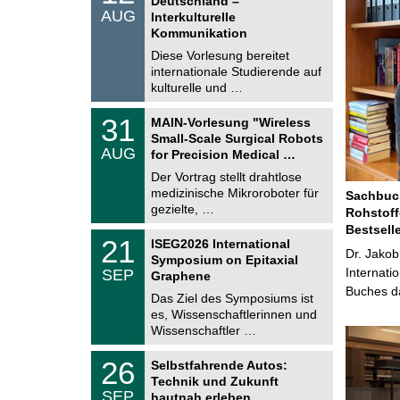
Deutschland –
n
.
AUG
s
Interkulturelle
0
t
Kommunikation
8
i
.
Diese Vorlesung bereitet
g
2
e
internationale Studierende auf
0
kulturelle und …
2
6
T
3
31
MAIN-Vorlesung "Wireless
U
1
Small-Scale Surgical Robots
C
.
AUG
h
for Precision Medical …
0
e
8
Der Vortrag stellt drahtlose
m
.
medizinische Mikroroboter für
n
Sachbuch
2
i
gezielte, …
Rohstoff
0
t
2
Bestsell
z
T
6
2
21
ISEG2026 International
U
Dr. Jakob
1
Symposium on Epitaxial
C
.
Internati
SEP
h
Graphene
0
e
Buches da
9
Das Ziel des Symposiums ist
m
.
es, Wissenschaftlerinnen und
n
2
i
Wissenschaftler …
0
t
2
z
T
6
2
26
Selbstfahrende Autos:
U
6
Technik und Zukunft
C
.
SEP
h
hautnah erleben