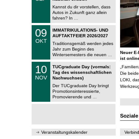
0
e
9
Kannst du dir vorstellen, dass
m
.
Autos in Zukunft ganz allein
n
2
i
fahren? In …
0
t
2
z
T
6
0
09
IMMATRIKULATIONS- UND
U
9
AUFTAKTFEIER 2026/2027
C
.
OKT
h
1
Traditionsgemäß werden jedes
e
0
Jahr zum Beginn des
m
.
Neuer E-
Wintersemesters die neuen …
n
2
ist onlin
i
0
Z
t
1
10
2
TUCgraduate Day (vormals:
„Familien
e
z
0
6
Tag des wissenschaftlichen
n
Die beid
.
NOV
t
Nachwuchses)
1
LOKI, das
r
1
Der TUCgraduate Day bringt
Werkzeuge
u
.
Promotionsinteressierte,
m
2
f
Promovierende und …
0
ü
2
r
6
d
e
Soziale
n
w
i
Veranstaltungskalender
Verbind
s
s