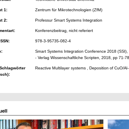
ut 1:
Zentrum für Mikrotechnologien (ZfM)
ut 2:
Professur Smart Systems Integration
entart:
Konferenzbeitrag, nicht referiert
ISSN:
978-3-95735-082-4
e:
Smart Systems Integration Conference 2018 (SSI),
- Verlag Wissenschaftliche Scripten, 2018, pp 71-7
 Schlagwörter
Reactive Multilayer systems , Deposition of CuO/A
isch):
ell