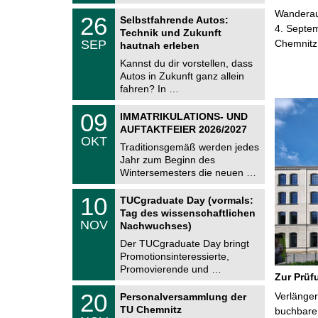
t
2
z
T
Wanderaus
6
2
26
Selbstfahrende Autos:
U
6
4. Septem
Technik und Zukunft
C
.
SEP
Chemnitz
h
hautnah erleben
0
e
9
Kannst du dir vorstellen, dass
m
.
Autos in Zukunft ganz allein
n
2
i
fahren? In …
0
t
2
z
T
6
0
09
IMMATRIKULATIONS- UND
U
9
AUFTAKTFEIER 2026/2027
C
.
OKT
h
1
Traditionsgemäß werden jedes
e
0
Jahr zum Beginn des
m
.
Wintersemesters die neuen …
n
2
i
0
Z
t
1
10
2
TUCgraduate Day (vormals:
e
z
0
6
Tag des wissenschaftlichen
n
.
NOV
t
Nachwuchses)
1
r
1
Der TUCgraduate Day bringt
u
.
Promotionsinteressierte,
m
2
f
Promovierende und …
0
Zur Prüf
ü
2
r
T
6
2
20
Verlänger
Personalversammlung der
d
U
0
TU Chemnitz
e
C
buchbare 
.