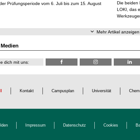
Die beiden
er Prüfungsperiode vom 6. Juli bis zum 15. August
LOKI, das e
Werkzeugen 
Mehr Artikel anzeigen
 Medien
e dich mit uns:
ll
Kontakt
Campusplan
Universität
Chemn
lden
Impressum
Datenschutz
Cookies
Ba