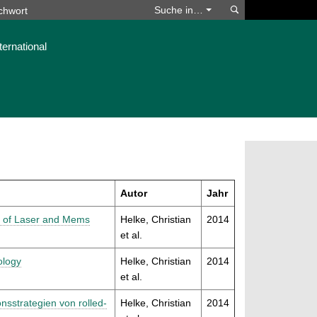
Suchen
Suche in…
ternational
Autor
Jahr
on of Laser and Mems
Helke, Christian
2014
et al.
ology
Helke, Christian
2014
et al.
sstrategien von rolled-
Helke, Christian
2014