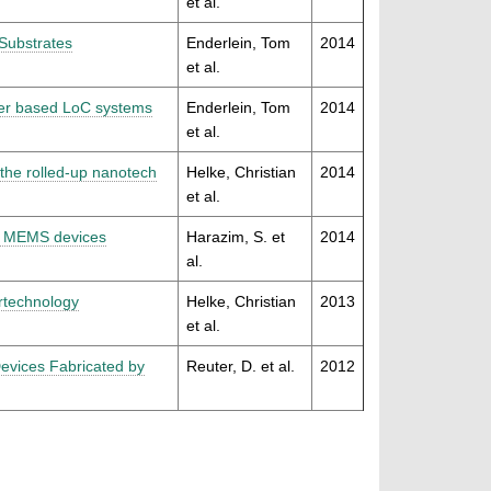
et al.
Substrates
Enderlein, Tom
2014
et al.
mer based LoC systems
Enderlein, Tom
2014
et al.
the rolled-up nanotech
Helke, Christian
2014
et al.
ct MEMS devices
Harazim, S. et
2014
al.
rtechnology
Helke, Christian
2013
et al.
Devices Fabricated by
Reuter, D. et al.
2012