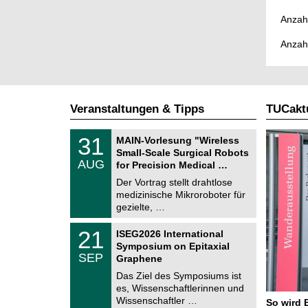
Anzahl
Anzah
Veranstaltungen & Tipps
TUCaktu
T
3
31
MAIN-Vorlesung "Wireless
U
1
Small-Scale Surgical Robots
C
.
AUG
h
for Precision Medical …
0
e
8
Der Vortrag stellt drahtlose
m
.
medizinische Mikroroboter für
n
2
i
gezielte, …
0
t
2
z
T
6
2
21
ISEG2026 International
U
1
Symposium on Epitaxial
C
.
SEP
h
Graphene
0
e
9
Das Ziel des Symposiums ist
m
.
es, Wissenschaftlerinnen und
n
2
i
Wissenschaftler …
So wird 
0