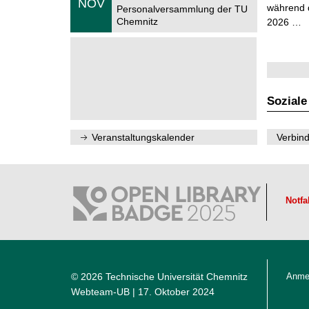
NOV
n
h
während d
1
Personalversammlung der TU
w
e
1
Chemnitz
2026 …
i
m
.
s
n
2
s
i
0
e
t
2
n
z
6
s
c
h
Soziale
a
f
t
l
Veranstaltungskalender
Verbind
i
c
h
e
n
N
Notfa
a
c
h
w
u
c
h
© 2026 Technische Universität Chemnitz
Anme
s
Webteam-UB
| 17. Oktober 2024