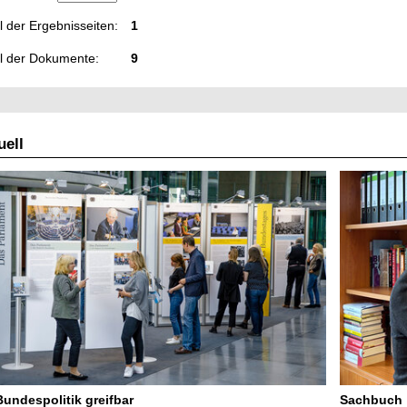
 der Ergebnisseiten:
1
l der Dokumente:
9
ell
Bundespolitik greifbar
Sachbuch „