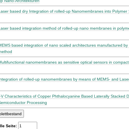
up Nano-Architekturen
Laser based dry Integration of rolled-up Nanomembranes into Polymer 
Laser based integration method of rolled-up nano membranes in poly
MEMS based integration of nano scaled architectures manufactured by 
method
Multifunctional nanomembranes as sensitive optical sensors in compa
Integration of rolled-up nanomembranes by means of MEMS- and Lase
I-V Characteristics of Copper Phthalocyanine Based Laterally Stacked 
Semiconductor Processing
lle Seite: