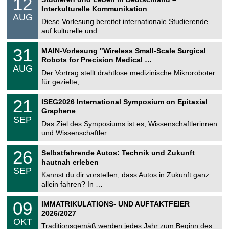
12
o
2
Interkulturelle Kommunikation
n
.
AUG
s
0
Diese Vorlesung bereitet internationale Studierende
t
8
auf kulturelle und …
i
.
g
2
T
e
3
31
MAIN-Vorlesung "Wireless Small-Scale Surgical
0
U
1
2
Robots for Precision Medical …
C
.
6
AUG
h
0
Der Vortrag stellt drahtlose medizinische Mikroroboter
e
8
für gezielte, …
m
.
n
2
T
i
2
21
ISEG2026 International Symposium on Epitaxial
0
U
t
1
2
Graphene
C
z
.
6
SEP
h
0
Das Ziel des Symposiums ist es, Wissenschaftlerinnen
e
9
und Wissenschaftler …
m
.
n
2
T
i
2
26
Selbstfahrende Autos: Technik und Zukunft
0
U
t
6
2
hautnah erleben
C
z
.
6
SEP
h
0
Kannst du dir vorstellen, dass Autos in Zukunft ganz
e
9
allein fahren? In …
m
.
n
2
T
i
0
09
IMMATRIKULATIONS- UND AUFTAKTFEIER
0
U
t
9
2
2026/2027
C
z
.
6
OKT
h
1
Traditionsgemäß werden jedes Jahr zum Beginn des