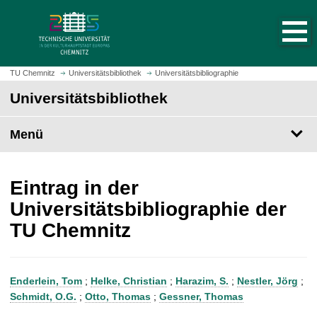
S
S
t
p
a
r
r
i
t
n
TU Chemnitz
Universitätsbibliothek
Universitätsbibliographie
s
g
Universitätsbibliothek
e
e
i
z
t
Menü
u
e
m
a
H
u
a
Eintrag in der
f
u
Universitätsbibliographie der
r
p
TU Chemnitz
u
t
f
i
e
n
n
h
Enderlein, Tom
;
Helke, Christian
;
Harazim, S.
;
Nestler, Jörg
;
a
Schmidt, O.G.
;
Otto, Thomas
;
Gessner, Thomas
l