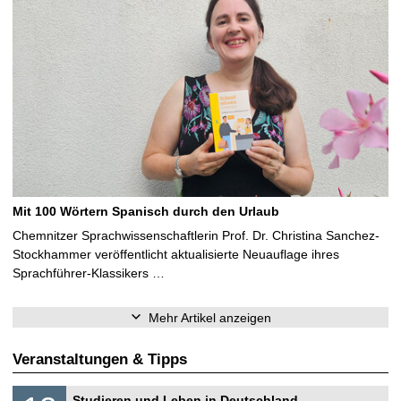
Mit 100 Wörtern Spanisch durch den Urlaub
Chemnitzer Sprachwissenschaftlerin Prof. Dr. Christina Sanchez-
Stockhammer veröffentlicht aktualisierte Neuauflage ihres
Sprachführer-Klassikers …
Mehr Artikel anzeigen
Veranstaltungen & Tipps
S
1
Studieren und Leben in Deutschland –