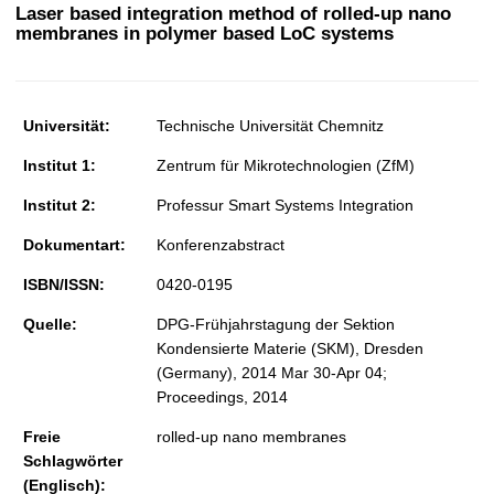
t
Laser based integration method of rolled-up nano
membranes in polymer based LoC systems
Universität:
Technische Universität Chemnitz
Institut 1:
Zentrum für Mikrotechnologien (ZfM)
Institut 2:
Professur Smart Systems Integration
Dokumentart:
Konferenzabstract
ISBN/ISSN:
0420-0195
Quelle:
DPG-Frühjahrstagung der Sektion
Kondensierte Materie (SKM), Dresden
(Germany), 2014 Mar 30-Apr 04;
Proceedings, 2014
Freie
rolled-up nano membranes
Schlagwörter
(Englisch):