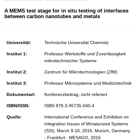
t
A MEMS test stage for in situ testing of interfaces
between carbon nanotubes and metals
Universität:
Technische Universität Chemnitz
Institut 1:
Professur Werkstoffe und Zuverlässigkeit
mikrotechnischer Systeme
Institut 2:
Zentrum für Mikrotechnologien (ZfM)
Institut 3:
Professur Mikrosysteme und Medizintechnik
Dokumentart:
Konferenzbeitrag, nicht referiert
ISBN/ISSN:
ISBN 978-3-95735-040-4
Quelle:
International Conference and Exhibition on
Integration Issues of Miniaturized Systems
(SSI), March 9-10, 2016. Munich, Germany.
- Frankfurt : MESAGO, 2016