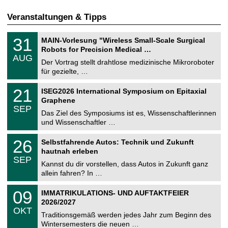
Veranstaltungen & Tipps
T
3
31
MAIN-Vorlesung "Wireless Small-Scale Surgical
U
1
Robots for Precision Medical …
C
.
AUG
h
0
Der Vortrag stellt drahtlose medizinische Mikroroboter
e
8
für gezielte, …
m
.
n
2
T
i
2
21
ISEG2026 International Symposium on Epitaxial
0
U
t
1
2
Graphene
C
z
.
6
SEP
h
0
Das Ziel des Symposiums ist es, Wissenschaftlerinnen
e
9
und Wissenschaftler …
m
.
n
2
T
i
2
26
Selbstfahrende Autos: Technik und Zukunft
0
U
t
6
2
hautnah erleben
C
z
.
6
SEP
h
0
Kannst du dir vorstellen, dass Autos in Zukunft ganz
e
9
allein fahren? In …
m
.
n
2
T
i
0
09
IMMATRIKULATIONS- UND AUFTAKTFEIER
0
U
t
9
2
2026/2027
C
z
.
6
OKT
h
1
Traditionsgemäß werden jedes Jahr zum Beginn des
e
0
Wintersemesters die neuen …
m