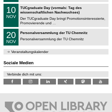
.
n
2
Z
i
1
10
TUCgraduate Day (vormals: Tag des
0
e
t
0
2
wissenschaftlichen Nachwuchses)
n
z
.
6
NOV
t
1
Der TUCgraduate Day bringt Promotionsinteressierte,
r
1
Promovierende und …
u
.
m
2
T
f
2
20
Personalversammlung der TU Chemnitz
0
U
ü
0
2
C
r
Personalversammlung der TU Chemnitz
.
6
NOV
h
d
1
e
e
1
m
n
.
Veranstaltungskalender
n
w
2
i
i
0
t
s
2
Soziale Medien
z
s
6
e
n
Verbinde dich mit uns:
s
c
h
a
f
t
l
i
c
h