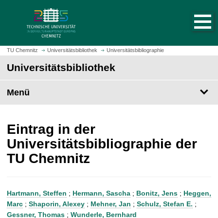
S
S
t
p
a
r
r
i
t
n
TU Chemnitz
Universitätsbibliothek
Universitätsbibliographie
s
g
Universitätsbibliothek
e
e
i
z
t
Menü
u
e
m
a
H
u
a
Eintrag in der
f
u
Universitätsbibliographie der
r
p
TU Chemnitz
u
t
f
i
e
n
n
h
Hartmann, Steffen
;
Hermann, Sascha
;
Bonitz, Jens
;
Heggen,
a
Marc
;
Shaporin, Alexey
;
Mehner, Jan
;
Schulz, Stefan E.
;
l
Gessner, Thomas
;
Wunderle, Bernhard