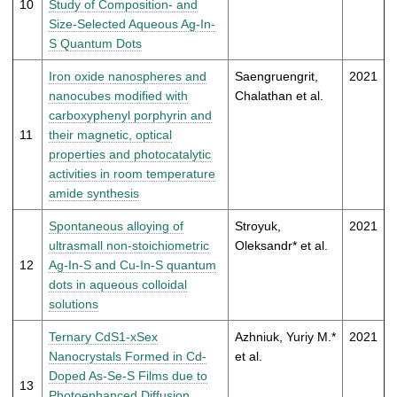
10
Study of Composition- and
Size-Selected Aqueous Ag-In-
S Quantum Dots
Iron oxide nanospheres and
Saengruengrit,
2021
nanocubes modified with
Chalathan et al.
carboxyphenyl porphyrin and
11
their magnetic, optical
properties and photocatalytic
activities in room temperature
amide synthesis
Spontaneous alloying of
Stroyuk,
2021
ultrasmall non-stoichiometric
Oleksandr* et al.
12
Ag-In-S and Cu-In-S quantum
dots in aqueous colloidal
solutions
Ternary CdS1-xSex
Azhniuk, Yuriy M.*
2021
Nanocrystals Formed in Cd-
et al.
Doped As-Se-S Films due to
13
Photoenhanced Diffusion