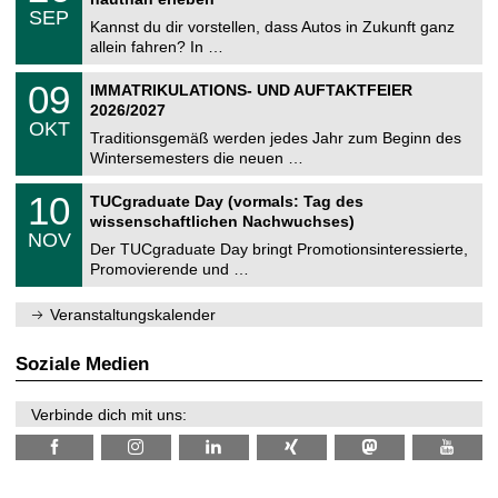
C
z
.
6
SEP
h
0
Kannst du dir vorstellen, dass Autos in Zukunft ganz
e
9
allein fahren? In …
m
.
n
2
T
i
0
09
IMMATRIKULATIONS- UND AUFTAKTFEIER
0
U
t
9
2
2026/2027
C
z
.
6
OKT
h
1
Traditionsgemäß werden jedes Jahr zum Beginn des
e
0
Wintersemesters die neuen …
m
.
n
2
Z
i
1
10
TUCgraduate Day (vormals: Tag des
0
e
t
0
2
wissenschaftlichen Nachwuchses)
n
z
.
6
NOV
t
1
Der TUCgraduate Day bringt Promotionsinteressierte,
r
1
Promovierende und …
u
.
m
2
f
0
Veranstaltungskalender
ü
2
r
6
d
Soziale Medien
e
n
w
Verbinde dich mit uns:
i
s
s
e
n