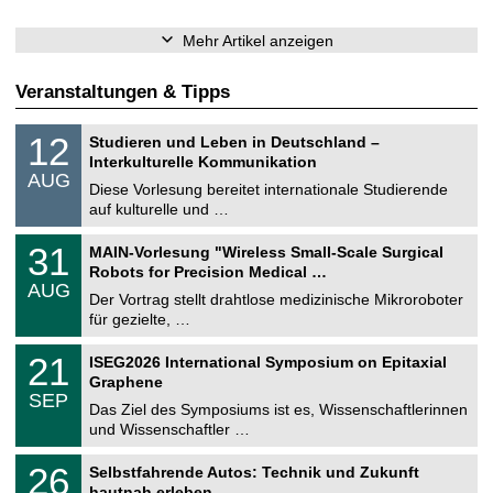
Mehr Artikel anzeigen
Veranstaltungen & Tipps
S
1
12
Studieren und Leben in Deutschland –
o
2
Interkulturelle Kommunikation
n
.
AUG
s
0
Diese Vorlesung bereitet internationale Studierende
t
8
auf kulturelle und …
i
.
g
2
T
e
3
31
MAIN-Vorlesung "Wireless Small-Scale Surgical
0
U
1
2
Robots for Precision Medical …
C
.
6
AUG
h
0
Der Vortrag stellt drahtlose medizinische Mikroroboter
e
8
für gezielte, …
m
.
n
2
T
i
2
21
ISEG2026 International Symposium on Epitaxial
0
U
t
1
2
Graphene
C
z
.
6
SEP
h
0
Das Ziel des Symposiums ist es, Wissenschaftlerinnen
e
9
und Wissenschaftler …
m
.
n
2
T
i
2
26
Selbstfahrende Autos: Technik und Zukunft
0
U
t
6
2
hautnah erleben