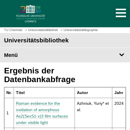
S
S
t
p
a
r
r
i
t
n
TU Chemnitz
Universitätsbibliothek
Universitätsbibliographie
s
g
Universitätsbibliothek
e
e
i
z
t
Menü
u
e
m
a
H
Ergebnis der
u
a
Datenbankabfrage
f
u
r
p
u
Nr.
Titel
Autor
Jahr
t
f
i
Raman evidence for the
Azhniuk, Yuriy* et
2024
e
n
oxidation of amorphous
al.
n
1
h
As2(SexS1-x)3 film surfaces
a
under visible light
l