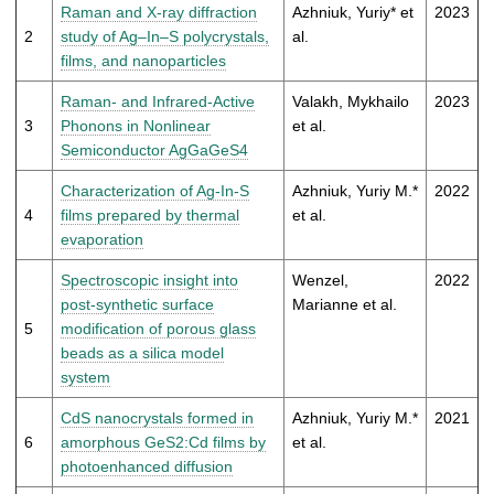
t
Raman and X-ray diffraction
Azhniuk, Yuriy* et
2023
2
study of Ag–In–S polycrystals,
al.
films, and nanoparticles
Raman- and Infrared-Active
Valakh, Mykhailo
2023
3
Phonons in Nonlinear
et al.
Semiconductor AgGaGeS4
Characterization of Ag-In-S
Azhniuk, Yuriy M.*
2022
4
films prepared by thermal
et al.
evaporation
Spectroscopic insight into
Wenzel,
2022
post-synthetic surface
Marianne et al.
5
modification of porous glass
beads as a silica model
system
CdS nanocrystals formed in
Azhniuk, Yuriy M.*
2021
6
amorphous GeS2:Cd films by
et al.
photoenhanced diffusion