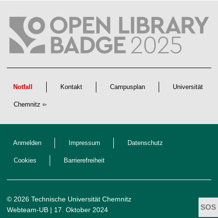
s
c
h
a
f
t
l
i
c
h
e
n
Notfall
Kontakt
Campusplan
Universität
N
a
Chemnitz
c
h
w
u
c
h
Anmelden
Impressum
Datenschutz
s
Cookies
Barrierefreiheit
© 2026 Technische Universität Chemnitz
Webteam-UB
| 17. Oktober 2024