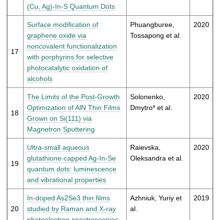
(Cu, Ag)-In-S Quantum Dots
Surface modification of
Phuangburee,
2020
graphene oxide via
Tossapong et al.
noncovalent functionalization
17
with porphyrins for selective
photocatalytic oxidation of
alcohols
The Limits of the Post-Growth
Solonenko,
2020
Optimization of AlN Thin Films
Dmytro* et al.
18
Grown on Si(111) via
Magnetron Sputtering
Ultra-small aqueous
Raievska,
2020
glutathione-capped Ag-In-Se
Oleksandra et al.
19
quantum dots: luminescence
and vibrational properties
In-doped As2Se3 thin films
Azhniuk, Yuriy et
2019
20
studied by Raman and X-ray
al.
photoelectron spectroscopies