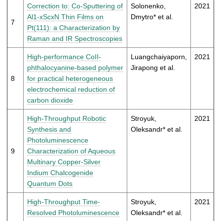
Correction to: Co-Sputtering of
Solonenko,
2021
Al1-xScxN Thin Films on
Dmytro* et al.
7
Pt(111): a Characterization by
Raman and IR Spectroscopies
High-performance CoII-
Luangchaiyaporn,
2021
phthalocyanine-based polymer
Jirapong et al.
8
for practical heterogeneous
electrochemical reduction of
carbon dioxide
High-Throughput Robotic
Stroyuk,
2021
Synthesis and
Oleksandr* et al.
Photoluminescence
9
Characterization of Aqueous
Multinary Copper-Silver
Indium Chalcogenide
Quantum Dots
High-Throughput Time-
Stroyuk,
2021
Resolved Photoluminescence
Oleksandr* et al.