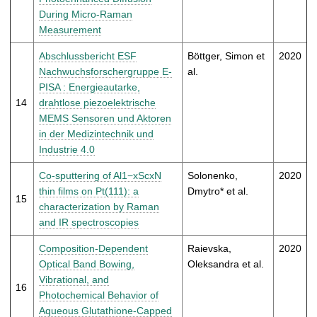
During Micro-Raman
Measurement
Abschlussbericht ESF
Böttger, Simon et
2020
Nachwuchsforschergruppe E-
al.
PISA : Energieautarke,
14
drahtlose piezoelektrische
MEMS Sensoren und Aktoren
in der Medizintechnik und
Industrie 4.0
Co-sputtering of Al1−xScxN
Solonenko,
2020
thin films on Pt(111): a
Dmytro* et al.
15
characterization by Raman
and IR spectroscopies
Composition-Dependent
Raievska,
2020
Optical Band Bowing,
Oleksandra et al.
Vibrational, and
16
Photochemical Behavior of
Aqueous Glutathione-Capped