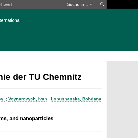
Suchen
Suche in…
ternational
phie der TU Chemnitz
syl
;
Voynarovych, Ivan
;
Lopushanska, Bohdana
lms, and nanoparticles