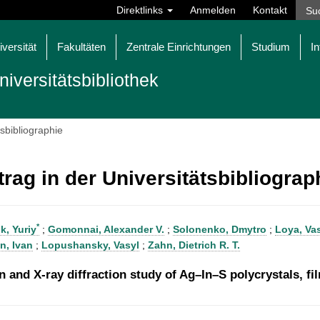
Direktlinks
Anmelden
Kontakt
iversität
Fakultäten
Zentrale Einrichtungen
Studium
In
niversitätsbibliothek
tsbibliographie
trag in der Universitätsbibliogra
*
k, Yuriy
;
Gomonnai, Alexander V.
;
Solonenko, Dmytro
;
Loya, Va
, Ivan
;
Lopushansky, Vasyl
;
Zahn, Dietrich R. T.
 and X-ray diffraction study of Ag–In–S polycrystals, fi