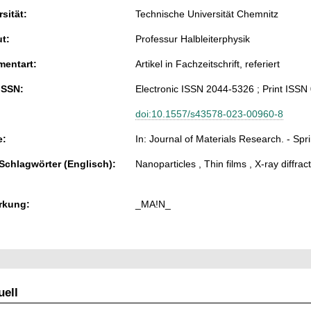
sität:
Technische Universität Chemnitz
ut:
Professur Halbleiterphysik
entart:
Artikel in Fachzeitschrift, referiert
ISSN:
Electronic ISSN 2044-5326 ; Print ISS
doi:10.1557/s43578-023-00960-8
e:
In: Journal of Materials Research. - Spr
 Schlagwörter (Englisch):
Nanoparticles , Thin films , X-ray diffr
rkung:
_MA!N_
ell