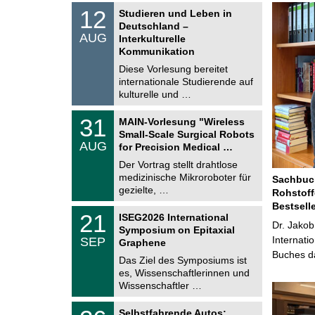
S
1
12
Studieren und Leben in
o
2
Deutschland –
n
.
AUG
s
Interkulturelle
0
t
Kommunikation
8
i
.
Diese Vorlesung bereitet
g
2
e
internationale Studierende auf
0
kulturelle und …
2
6
T
3
31
MAIN-Vorlesung "Wireless
U
1
Small-Scale Surgical Robots
C
.
AUG
h
for Precision Medical …
0
e
8
Der Vortrag stellt drahtlose
m
.
medizinische Mikroroboter für
n
Sachbuch
2
i
gezielte, …
Rohstoff
0
t
2
Bestsell
z
T
6
2
21
ISEG2026 International
U
Dr. Jakob
1
Symposium on Epitaxial
C
.
Internati
SEP
h
Graphene
0
e
Buches da
9
Das Ziel des Symposiums ist
m
.
es, Wissenschaftlerinnen und
n
2
i
Wissenschaftler …
0
t
2
z
T
6
2
Selbstfahrende Autos: