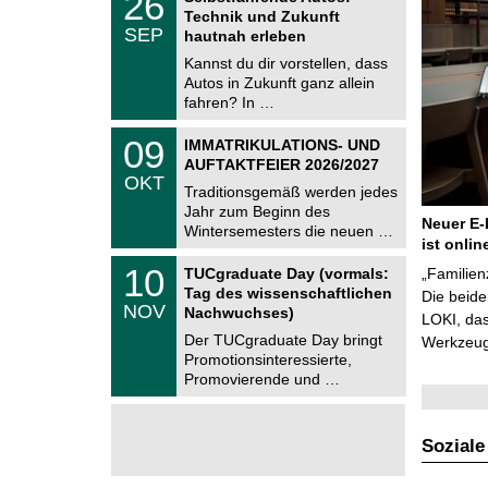
26
U
6
Technik und Zukunft
C
.
SEP
h
hautnah erleben
0
e
9
Kannst du dir vorstellen, dass
m
.
Autos in Zukunft ganz allein
n
2
i
fahren? In …
0
t
2
z
T
6
0
09
IMMATRIKULATIONS- UND
U
9
AUFTAKTFEIER 2026/2027
C
.
OKT
h
1
Traditionsgemäß werden jedes
e
0
Jahr zum Beginn des
m
.
Neuer E-
Wintersemesters die neuen …
n
2
ist onlin
i
0
Z
t
1
10
2
TUCgraduate Day (vormals:
„Familien
e
z
0
6
Tag des wissenschaftlichen
n
Die beid
.
NOV
t
Nachwuchses)
1
LOKI, das
r
1
Der TUCgraduate Day bringt
Werkzeuge
u
.
Promotionsinteressierte,
m
2
f
Promovierende und …
0
ü
2
r
6
d
e
Soziale
n
w