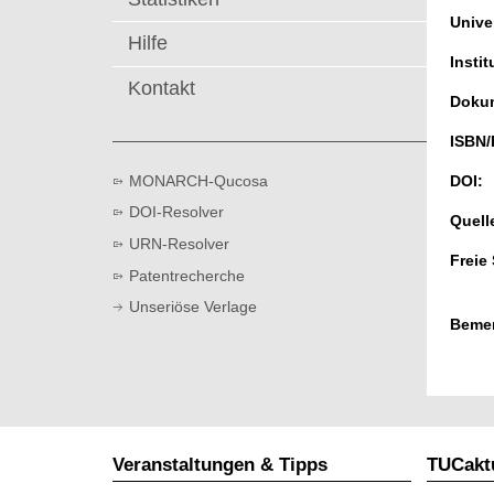
t
Univer
Hilfe
Instit
Kontakt
Dokum
ISBN/
MONARCH-Qucosa
DOI:
DOI-Resolver
Quell
URN-Resolver
Freie
Patentrecherche
Unseriöse Verlage
Beme
Veranstaltungen & Tipps
TUCaktu