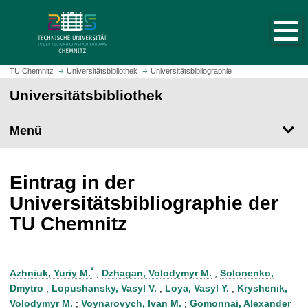
S
S
t
p
a
r
r
i
t
n
TU Chemnitz
Universitätsbibliothek
Universitätsbibliographie
s
g
Universitätsbibliothek
e
e
i
z
t
Menü
u
e
m
a
H
u
a
Eintrag in der
f
u
Universitätsbibliographie der
r
p
TU Chemnitz
u
t
f
i
e
n
n
h
*
Azhniuk, Yuriy M.
;
Dzhagan, Volodymyr M.
;
Solonenko,
a
Dmytro
;
Lopushansky, Vasyl V.
;
Loya, Vasyl Y.
;
Kryshenik,
l
Volodymyr M.
;
Voynarovych, Ivan M.
;
Gomonnai, Alexander