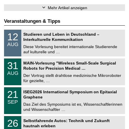
Mehr Artikel anzeigen
Veranstaltungen & Tipps
S
1
12
Studieren und Leben in Deutschland –
o
2
Interkulturelle Kommunikation
n
.
AUG
s
0
Diese Vorlesung bereitet internationale Studierende
t
8
auf kulturelle und …
i
.
g
2
T
e
3
31
MAIN-Vorlesung "Wireless Small-Scale Surgical
0
U
1
2
Robots for Precision Medical …
C
.
6
AUG
h
0
Der Vortrag stellt drahtlose medizinische Mikroroboter
e
8
für gezielte, …
m
.
n
2
T
i
2
21
ISEG2026 International Symposium on Epitaxial
0
U
t
1
2
Graphene
C
z
.
6
SEP
h
0
Das Ziel des Symposiums ist es, Wissenschaftlerinnen
e
9
und Wissenschaftler …
m
.
n
2
T
i
2
26
Selbstfahrende Autos: Technik und Zukunft
0
U
t
6
2
hautnah erleben
C
z
.