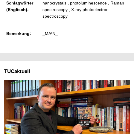
Schlagwörter
nanocrystals , photoluminescence , Raman
(Englisch):
spectroscopy , X-ray photoelectron
spectroscopy
Bemerkung:
_MA!N_
TUCaktuell