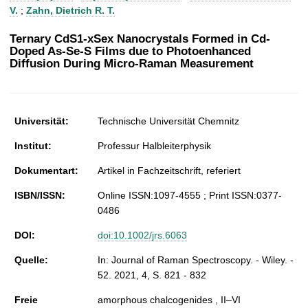
t
V.
;
Zahn, Dietrich R. T.
Ternary CdS1-xSex Nanocrystals Formed in Cd-
Doped As-Se-S Films due to Photoenhanced
Diffusion During Micro-Raman Measurement
Universität:
Technische Universität Chemnitz
Institut:
Professur Halbleiterphysik
Dokumentart:
Artikel in Fachzeitschrift, referiert
ISBN/ISSN:
Online ISSN:1097-4555 ; Print ISSN:0377-
0486
DOI:
doi:10.1002/jrs.6063
Quelle:
In: Journal of Raman Spectroscopy. - Wiley. -
52. 2021, 4, S. 821 - 832
Freie
amorphous chalcogenides , II–VI