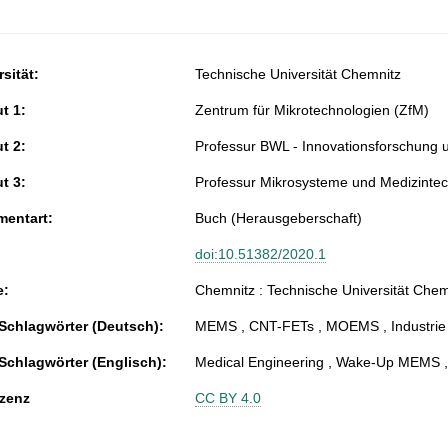
sität:
Technische Universität Chemnitz
ut 1:
Zentrum für Mikrotechnologien (ZfM)
ut 2:
Professur BWL - Innovationsforschung
ut 3:
Professur Mikrosysteme und Medizintec
entart:
Buch (Herausgeberschaft)
doi:10.51382/2020.1
e:
Chemnitz : Technische Universität Chemn
 Schlagwörter (Deutsch):
MEMS , CNT-FETs , MOEMS , Industrie 4
 Schlagwörter (Englisch):
Medical Engineering , Wake-Up MEMS , Pi
zenz
CC BY 4.0