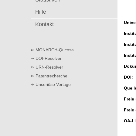
t
Hilfe
Univer
Kontakt
Instit
Instit
MONARCH-Qucosa
Instit
DOI-Resolver
Dokum
URN-Resolver
Patentrecherche
DOI:
Unseriöse Verlage
Quell
Freie
Freie
OA-Li