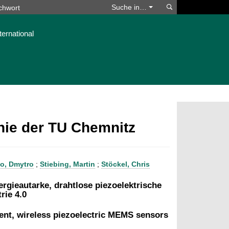
Suchen
Suche in…
ternational
phie der TU Chemnitz
o, Dmytro
;
Stiebing, Martin
;
Stöckel, Chris
gieautarke, drahtlose piezoelektrische
rie 4.0
ient, wireless piezoelectric MEMS sensors