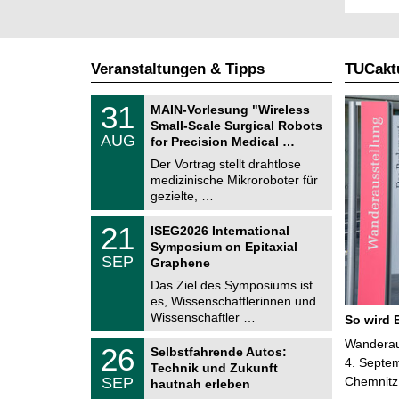
Veranstaltungen & Tipps
TUCaktu
T
3
31
MAIN-Vorlesung "Wireless
U
1
Small-Scale Surgical Robots
C
.
AUG
h
for Precision Medical …
0
e
8
Der Vortrag stellt drahtlose
m
.
medizinische Mikroroboter für
n
2
i
gezielte, …
0
t
2
z
T
6
2
21
ISEG2026 International
U
1
Symposium on Epitaxial
C
.
SEP
h
Graphene
0
e
9
Das Ziel des Symposiums ist
m
.
es, Wissenschaftlerinnen und
n
2
i
Wissenschaftler …
So wird 
0
t
2
z
T
Wanderaus
6
2
26
Selbstfahrende Autos:
U
6
4. Septem
Technik und Zukunft
C
.
SEP
Chemnitz
h
hautnah erleben
0
e