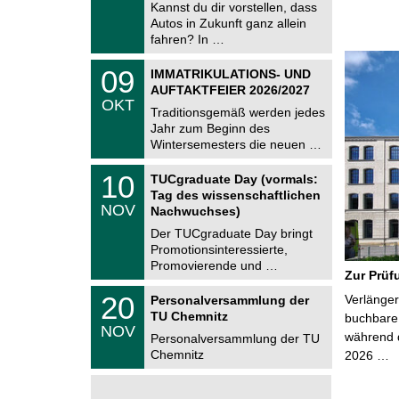
9
Kannst du dir vorstellen, dass
m
.
Autos in Zukunft ganz allein
n
2
i
fahren? In …
0
t
2
z
T
6
0
09
IMMATRIKULATIONS- UND
U
9
AUFTAKTFEIER 2026/2027
C
.
OKT
h
1
Traditionsgemäß werden jedes
e
0
Jahr zum Beginn des
m
.
Wintersemesters die neuen …
n
2
i
0
Z
t
1
10
2
TUCgraduate Day (vormals:
e
z
0
6
Tag des wissenschaftlichen
n
.
NOV
t
Nachwuchses)
1
r
1
Der TUCgraduate Day bringt
u
.
Promotionsinteressierte,
m
2
f
Promovierende und …
0
Zur Prüf
ü
2
r
T
6
2
20
Verlänger
Personalversammlung der
d
U
0
TU Chemnitz
e
C
buchbare 
.
NOV
n
h
während d
1
Personalversammlung der TU
w
e
1
Chemnitz
2026 …
i
m
.
s
n
2
s
i
0
e
t