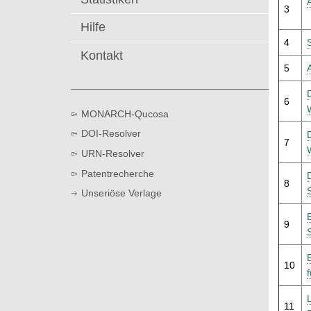
t
3
Hilfe
4
Kontakt
5
6
MONARCH-Qucosa
DOI-Resolver
7
URN-Resolver
Patentrecherche
8
Unseriöse Verlage
9
10
11