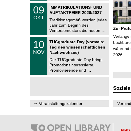
2
z
T
6
0
09
IMMATRIKULATIONS- UND
U
9
AUFTAKTFEIER 2026/2027
C
.
OKT
h
1
Traditionsgemäß werden jedes
e
0
Jahr zum Beginn des
m
.
Zur Prüf
Wintersemesters die neuen …
n
2
i
Verlänger
0
Z
t
1
10
2
TUCgraduate Day (vormals:
buchbare 
e
z
0
6
Tag des wissenschaftlichen
n
während d
.
NOV
t
Nachwuchses)
1
2026 …
r
1
Der TUCgraduate Day bringt
u
.
Promotionsinteressierte,
m
2
f
Promovierende und …
0
ü
2
r
6
d
e
Soziale
n
w
i
Veranstaltungskalender
Verbind
s
s
e
n
s
c
Notfa
h