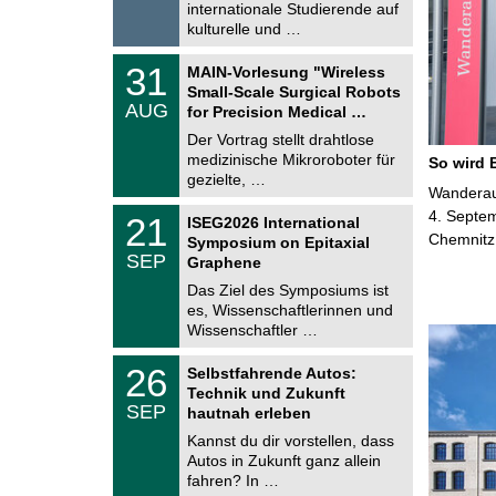
e
internationale Studierende auf
0
kulturelle und …
2
6
T
3
31
MAIN-Vorlesung "Wireless
U
1
Small-Scale Surgical Robots
C
.
AUG
h
for Precision Medical …
0
e
8
Der Vortrag stellt drahtlose
m
.
medizinische Mikroroboter für
n
So wird 
2
i
gezielte, …
0
Wanderaus
t
2
z
T
4. Septem
6
2
21
ISEG2026 International
U
1
Chemnitz
Symposium on Epitaxial
C
.
SEP
h
Graphene
0
e
9
Das Ziel des Symposiums ist
m
.
es, Wissenschaftlerinnen und
n
2
i
Wissenschaftler …
0
t
2
z
T
6
2
26
Selbstfahrende Autos:
U
6
Technik und Zukunft
C
.
SEP
h
hautnah erleben
0
e
9
Kannst du dir vorstellen, dass
m
.
Autos in Zukunft ganz allein
n
2
i
fahren? In …
0
t