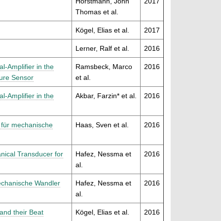
Horstmann, John
2017
Thomas et al.
Kögel, Elias et al.
2017
Lerner, Ralf et al.
2016
l-Amplifier in the
Ramsbeck, Marco
2016
sure Sensor
et al.
l-Amplifier in the
Akbar, Farzin* et al.
2016
r für mechanische
Haas, Sven et al.
2016
anical Transducer for
Hafez, Nessma et
2016
al.
omechanische Wandler
Hafez, Nessma et
2016
al.
and their Beat
Kögel, Elias et al.
2016