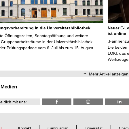
ungsvorbereitung in die Universitätsbibliothek
Neuer E-Le
ist online
te Öffnungszeiten, Sonntagsöffnung und weitere
„Familienzu
Gruppenarbeitsräume in der Universitätsbibliothek
Die beiden
er Prüfungsperiode vom 6. Juli bis zum 15. August
LOKI, das e
Werkzeugen 
Mehr Artikel anzeigen
 Medien
e dich mit uns:
ll
Kontakt
Campusplan
Universität
Chemn