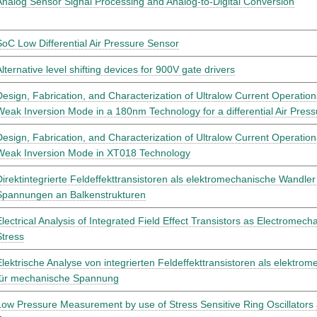
Analog Sensor Signal Processing and Analog-to-Digital Conversion
SoC Low Differential Air Pressure Sensor
Alternative level shifting devices for 900V gate drivers
Design, Fabrication, and Characterization of Ultralow Current Operationa
Weak Inversion Mode in a 180nm Technology for a differential Air Pres
Design, Fabrication, and Characterization of Ultralow Current Operationa
Weak Inversion Mode in XT018 Technology
Direktintegrierte Feldeffekttransistoren als elektromechanische Wandle
Spannungen an Balkenstrukturen
Electrical Analysis of Integrated Field Effect Transistors as Electromech
Stress
Elektrische Analyse von integrierten Feldeffekttransistoren als elektr
für mechanische Spannung
Low Pressure Measurement by use of Stress Sensitive Ring Oscillators 