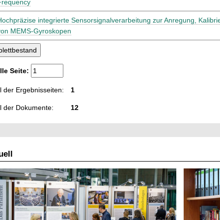
Frequency
Hochpräzise integrierte Sensorsignalverarbeitung zur Anregung, Kalibr
von MEMS-Gyroskopen
lle Seite:
 der Ergebnisseiten:
1
l der Dokumente:
12
ell