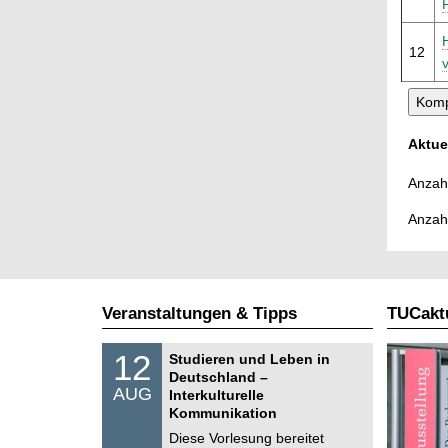
12
Aktue
Anzahl
Anzah
Veranstaltungen & Tipps
TUCaktu
S
1
12
Studieren und Leben in
o
2
Deutschland –
n
.
AUG
s
Interkulturelle
0
t
Kommunikation
8
i
.
Diese Vorlesung bereitet
g
2