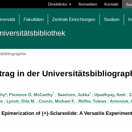
Direktlinks
Anmelden
Kontakt
iversität
Fakultäten
Zentrale Einrichtungen
Studium
In
niversitätsbibliothek
tsbibliographie
trag in der Universitätsbibliogra
*
*
hy*, Florence O. McCarthy
;
Saarinen, Jukka
;
Upadhyay, Amit
;
Z
le
;
Lynch, Orla M.
;
Cronin, Michael F.
;
Rüffer, Tobias
;
Antoniuk, 
e Epimerization of (+)-Sclareolide: A Versatile Experimen