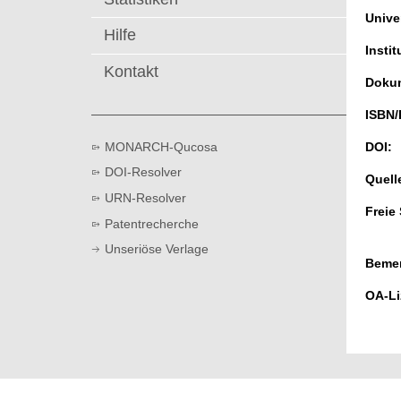
t
Univer
Hilfe
Instit
Kontakt
Dokum
ISBN/
MONARCH-Qucosa
DOI:
DOI-Resolver
Quell
URN-Resolver
Freie
Patentrecherche
Unseriöse Verlage
Beme
OA-Li