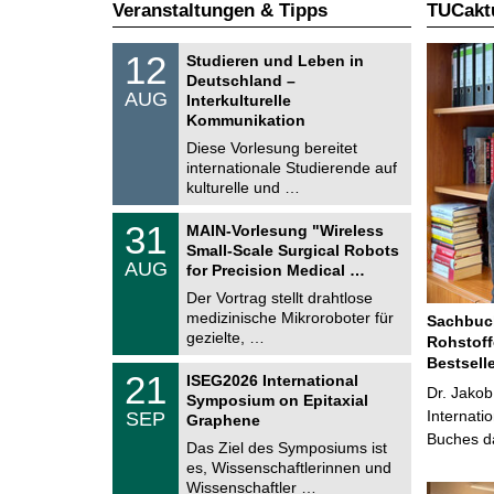
Veranstaltungen & Tipps
TUCaktu
S
1
12
Studieren und Leben in
o
2
Deutschland –
n
.
AUG
s
Interkulturelle
0
t
Kommunikation
8
i
.
Diese Vorlesung bereitet
g
2
e
internationale Studierende auf
0
kulturelle und …
2
6
T
3
31
MAIN-Vorlesung "Wireless
U
1
Small-Scale Surgical Robots
C
.
AUG
h
for Precision Medical …
0
e
8
Der Vortrag stellt drahtlose
m
.
medizinische Mikroroboter für
n
Sachbuch
2
i
gezielte, …
Rohstoff
0
t
2
Bestsell
z
T
6
2
21
ISEG2026 International
U
Dr. Jakob
1
Symposium on Epitaxial
C
.
Internati
SEP
h
Graphene
0
e
Buches da
9
Das Ziel des Symposiums ist
m
.
es, Wissenschaftlerinnen und
n
2
i
Wissenschaftler …
0