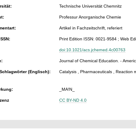
sität:
Technische Universität Chemnitz
ut:
Professur Anorganische Chemie
entart:
Artikel in Fachzeitschrift, referiert
ISSN:
Print Edition ISSN: 0021-9584 ; Web Ed
doi:10.1021/acs.jchemed.4c00763
e:
Journal of Chemical Education. - Ameri
 Schlagwörter (Englisch):
Catalysis , Pharmaceuticals , Reaction
rkung:
_MA!N_
zenz
CC BY-ND 4.0