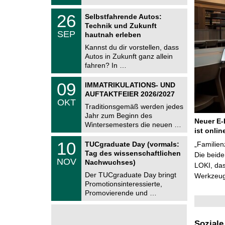
t
2
z
T
6
2
26
Selbstfahrende Autos:
U
6
Technik und Zukunft
C
.
SEP
h
hautnah erleben
0
e
9
Kannst du dir vorstellen, dass
m
.
Autos in Zukunft ganz allein
n
2
i
fahren? In …
0
t
2
z
T
6
0
09
IMMATRIKULATIONS- UND
U
9
AUFTAKTFEIER 2026/2027
C
.
OKT
h
1
Traditionsgemäß werden jedes
e
0
Jahr zum Beginn des
m
.
Neuer E-
Wintersemesters die neuen …
n
2
ist onlin
i
0
Z
t
1
10
2
TUCgraduate Day (vormals:
„Familien
e
z
0
6
Tag des wissenschaftlichen
n
Die beid
.
NOV
t
Nachwuchses)
1
LOKI, das
r
1
Der TUCgraduate Day bringt
Werkzeuge
u
.
Promotionsinteressierte,
m
2
f
Promovierende und …
0
ü
2
r
6
d
e
Soziale