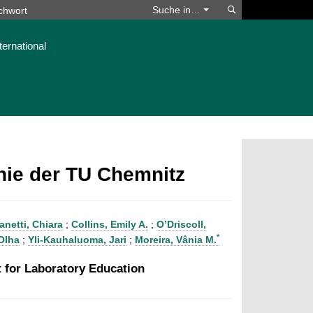
Suchen
Suche in…
ternational
phie der TU Chemnitz
anetti, Chiara
;
Collins, Emily A.
;
O’Driscoll,
*
Olha
;
Yli-Kauhaluoma, Jari
;
Moreira, Vânia M.
t for Laboratory Education