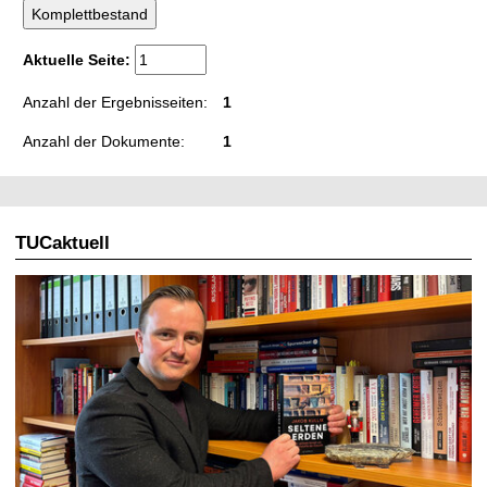
t
Aktuelle Seite:
Anzahl der Ergebnisseiten:
1
Anzahl der Dokumente:
1
TUCaktuell