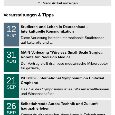
Mehr Artikel anzeigen
Veranstaltungen & Tipps
S
1
12
Studieren und Leben in Deutschland –
o
2
Interkulturelle Kommunikation
n
.
AUG
s
0
Diese Vorlesung bereitet internationale Studierende
t
8
auf kulturelle und …
i
.
g
2
T
e
3
31
MAIN-Vorlesung "Wireless Small-Scale Surgical
0
U
1
2
Robots for Precision Medical …
C
.
6
AUG
h
0
Der Vortrag stellt drahtlose medizinische Mikroroboter
e
8
für gezielte, …
m
.
n
2
T
i
2
21
ISEG2026 International Symposium on Epitaxial
0
U
t
1
2
Graphene
C
z
.
6
SEP
h
0
Das Ziel des Symposiums ist es, Wissenschaftlerinnen
e
9
und Wissenschaftler …
m
.
n
2
T
i
2
26
Selbstfahrende Autos: Technik und Zukunft
0
U
t
6
2
hautnah erleben
C
z
.
6
SEP
h
0
Kannst du dir vorstellen, dass Autos in Zukunft ganz