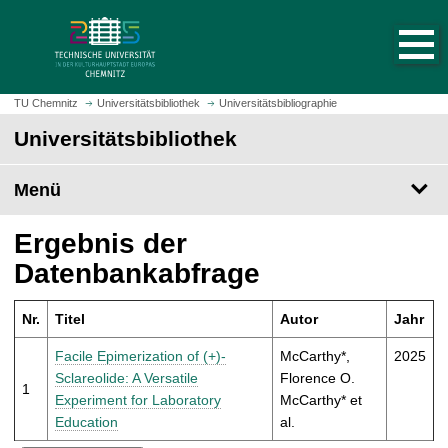
S
S
t
p
a
r
r
i
t
n
TU Chemnitz
Universitätsbibliothek
Universitätsbibliographie
s
g
Universitätsbibliothek
e
e
i
z
t
Menü
u
e
m
a
H
Ergebnis der
u
a
Datenbankabfrage
f
u
r
p
u
Nr.
Titel
Autor
Jahr
t
f
i
Facile Epimerization of (+)-
McCarthy*,
2025
e
n
Sclareolide: A Versatile
Florence O.
n
1
h
Experiment for Laboratory
McCarthy* et
a
Education
al.
l