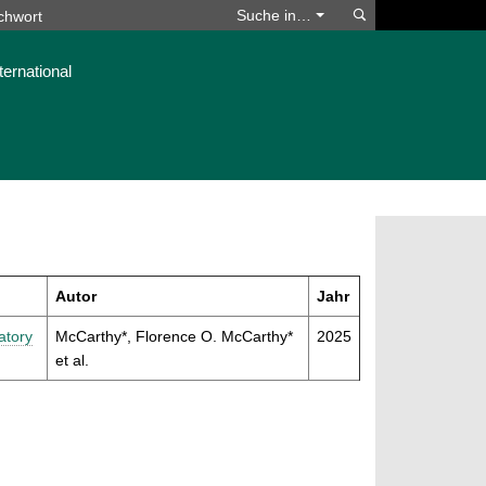
Suchen
Suche in…
ternational
Autor
Jahr
atory
McCarthy*, Florence O. McCarthy*
2025
et al.