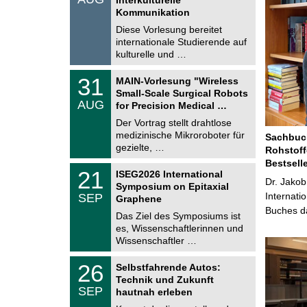
0
t
Kommunikation
8
i
.
Diese Vorlesung bereitet
g
2
e
internationale Studierende auf
0
kulturelle und …
2
6
T
3
31
MAIN-Vorlesung "Wireless
U
1
Small-Scale Surgical Robots
C
.
AUG
h
for Precision Medical …
0
e
8
Der Vortrag stellt drahtlose
m
.
medizinische Mikroroboter für
n
Sachbuch
2
i
gezielte, …
Rohstoff
0
t
2
Bestsell
z
T
6
2
21
ISEG2026 International
U
Dr. Jakob
1
Symposium on Epitaxial
C
.
Internati
SEP
h
Graphene
0
e
Buches da
9
Das Ziel des Symposiums ist
m
.
es, Wissenschaftlerinnen und
n
2
i
Wissenschaftler …
0
t
2
z
T
6
2
26
Selbstfahrende Autos:
U
6
Technik und Zukunft
C
.
SEP
h
hautnah erleben
0
e
9