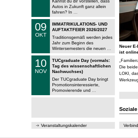
Kannst du dir vorstellen, dass
m
.
Autos in Zukunft ganz allein
n
2
i
fahren? In …
0
t
2
z
T
6
0
09
IMMATRIKULATIONS- UND
U
9
AUFTAKTFEIER 2026/2027
C
.
OKT
h
1
Traditionsgemäß werden jedes
e
0
Jahr zum Beginn des
m
.
Neuer E-
Wintersemesters die neuen …
n
2
ist onlin
i
0
Z
t
1
10
2
TUCgraduate Day (vormals:
„Familien
e
z
0
6
Tag des wissenschaftlichen
n
Die beid
.
NOV
t
Nachwuchses)
1
LOKI, das
r
1
Der TUCgraduate Day bringt
Werkzeuge
u
.
Promotionsinteressierte,
m
2
f
Promovierende und …
0
ü
2
r
6
d
e
Soziale
n
w
i
Veranstaltungskalender
Verbind
s
s
e