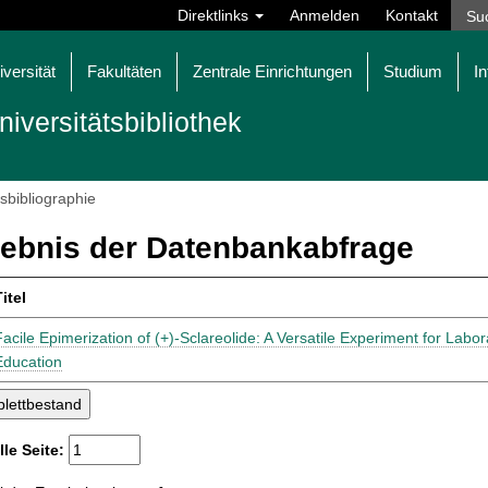
Direktlinks
Anmelden
Kontakt
iversität
Fakultäten
Zentrale Einrichtungen
Studium
In
niversitätsbibliothek
tsbibliographie
ebnis der Datenbankabfrage
itel
Facile Epimerization of (+)-Sclareolide: A Versatile Experiment for Labor
Education
lle Seite: