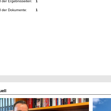
 der Ergebnisseiten:
1
l der Dokumente:
1
ell