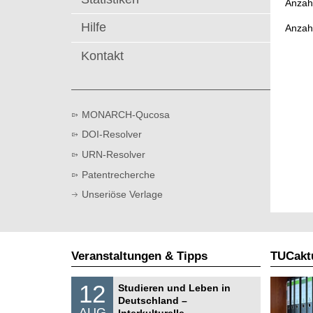
Anzahl
t
Hilfe
Anzah
Kontakt
MONARCH-Qucosa
DOI-Resolver
URN-Resolver
Patentrecherche
Unseriöse Verlage
Veranstaltungen & Tipps
TUCaktu
S
1
12
Studieren und Leben in
o
2
Deutschland –
n
.
AUG
s
Interkulturelle