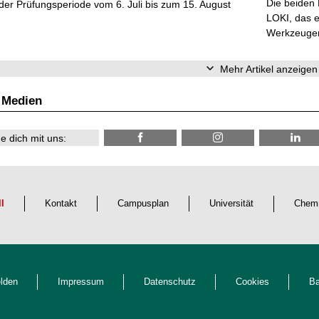
Die beiden
er Prüfungsperiode vom 6. Juli bis zum 15. August
LOKI, das e
Werkzeugen 
Mehr Artikel anzeigen
 Medien
e dich mit uns:
ll
Kontakt
Campusplan
Universität
Chemn
lden
Impressum
Datenschutz
Cookies
Ba