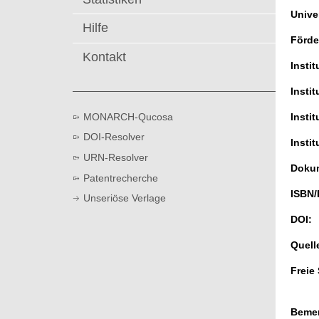
t
Univer
Hilfe
Förde
Kontakt
Instit
Instit
MONARCH-Qucosa
Instit
DOI-Resolver
Instit
URN-Resolver
Dokum
Patentrecherche
ISBN/
Unseriöse Verlage
DOI:
Quell
Freie
Beme