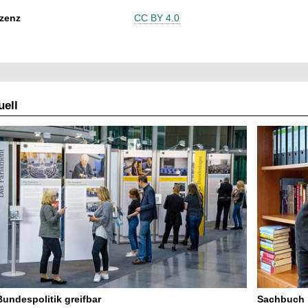
zenz
CC BY 4.0
ell
Bundespolitik greifbar
Sachbuch „