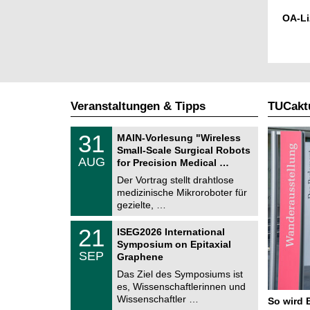
OA-Li
Veranstaltungen & Tipps
TUCaktu
T
3
31
MAIN-Vorlesung "Wireless
U
1
Small-Scale Surgical Robots
C
.
AUG
h
for Precision Medical …
0
e
8
Der Vortrag stellt drahtlose
m
.
medizinische Mikroroboter für
n
2
i
gezielte, …
0
t
2
z
T
6
2
21
ISEG2026 International
U
1
Symposium on Epitaxial
C
.
SEP
h
Graphene
0
e
9
Das Ziel des Symposiums ist
m
.
es, Wissenschaftlerinnen und
n
2
i
Wissenschaftler …
So wird 
0
t