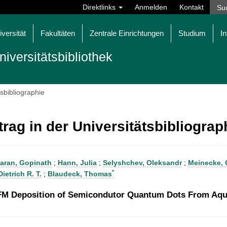
Direktlinks
Anmelden
Kontakt
iversität
Fakultäten
Zentrale Einrichtungen
Studium
In
niversitätsbibliothek
tsbibliographie
trag in der Universitätsbibliogra
aran, Gopinath
;
Hann, Julia
;
Selyshchev, Oleksandr
;
Meinecke, 
*
ietrich R. T.
;
Blaudeck, Thomas
FM Deposition of Semicondutor Quantum Dots From Aqu