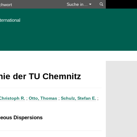
Suchen
Suche in…
ternational
phie der TU Chemnitz
Christoph R.
;
Otto, Thomas
;
Schulz, Stefan E.
;
eous Dispersions