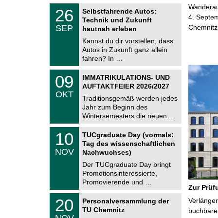
2
z
T
Wanderaus
6
2
26
Selbstfahrende Autos:
U
6
4. Septem
Technik und Zukunft
C
.
SEP
Chemnitz
h
hautnah erleben
0
e
9
Kannst du dir vorstellen, dass
m
.
Autos in Zukunft ganz allein
n
2
i
fahren? In …
0
t
2
z
T
6
0
09
IMMATRIKULATIONS- UND
U
9
AUFTAKTFEIER 2026/2027
C
.
OKT
h
1
Traditionsgemäß werden jedes
e
0
Jahr zum Beginn des
m
.
Wintersemesters die neuen …
n
2
i
0
Z
t
1
10
2
TUCgraduate Day (vormals:
e
z
0
6
Tag des wissenschaftlichen
n
.
NOV
t
Nachwuchses)
1
r
1
Der TUCgraduate Day bringt
u
.
Promotionsinteressierte,
m
2
f
Promovierende und …
0
Zur Prüf
ü
2
r
T
6
2
20
Verlänger
Personalversammlung der
d
U
0
TU Chemnitz
e
C
buchbare 
.
NOV
n
h