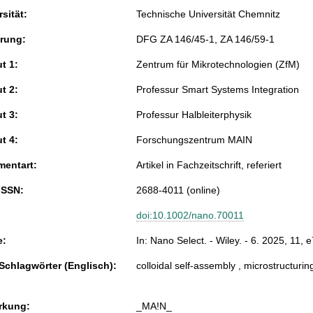
sität:
Technische Universität Chemnitz
rung:
DFG ZA 146/45-1, ZA 146/59-1
ut 1:
Zentrum für Mikrotechnologien (ZfM)
ut 2:
Professur Smart Systems Integration
ut 3:
Professur Halbleiterphysik
ut 4:
Forschungszentrum MAIN
entart:
Artikel in Fachzeitschrift, referiert
ISSN:
2688-4011 (online)
doi:10.1002/nano.70011
e:
In: Nano Select. - Wiley. - 6. 2025, 11, 
 Schlagwörter (Englisch):
colloidal self-assembly , microstructur
rkung:
_MA!N_