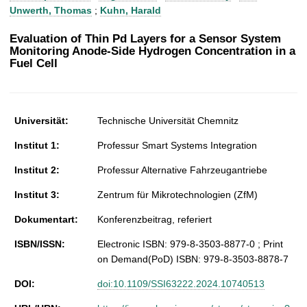
t
Unwerth, Thomas
;
Kuhn, Harald
Evaluation of Thin Pd Layers for a Sensor System
Monitoring Anode-Side Hydrogen Concentration in a
Fuel Cell
Universität:
Technische Universität Chemnitz
Institut 1:
Professur Smart Systems Integration
Institut 2:
Professur Alternative Fahrzeugantriebe
Institut 3:
Zentrum für Mikrotechnologien (ZfM)
Dokumentart:
Konferenzbeitrag, referiert
ISBN/ISSN:
Electronic ISBN: 979-8-3503-8877-0 ; Print
on Demand(PoD) ISBN: 979-8-3503-8878-7
DOI:
doi:10.1109/SSI63222.2024.10740513