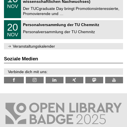
2
wissenschaftlichen Nachwuchses)
n
z
.
6
NOV
t
1
Der TUCgraduate Day bringt Promotionsinteressierte,
r
1
Promovierende und …
u
.
m
2
T
f
2
20
Personalversammlung der TU Chemnitz
0
U
ü
0
2
C
r
Personalversammlung der TU Chemnitz
.
6
NOV
h
d
1
e
e
1
m
n
.
Veranstaltungskalender
n
w
2
i
i
0
t
s
2
Soziale Medien
z
s
6
e
n
Verbinde dich mit uns:
s
c
h
a
f
t
l
i
c
h
e
n
N