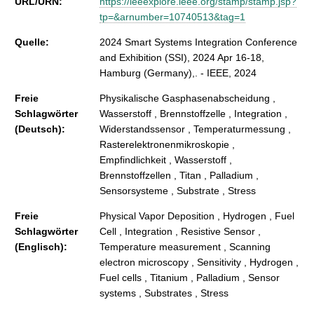
URL/URN:
https://ieeexplore.ieee.org/stamp/stamp.jsp?
tp=&arnumber=10740513&tag=1
Quelle:
2024 Smart Systems Integration Conference
and Exhibition (SSI), 2024 Apr 16-18,
Hamburg (Germany),. - IEEE, 2024
Freie
Physikalische Gasphasenabscheidung ,
Schlagwörter
Wasserstoff , Brennstoffzelle , Integration ,
(Deutsch):
Widerstandssensor , Temperaturmessung ,
Rasterelektronenmikroskopie ,
Empfindlichkeit , Wasserstoff ,
Brennstoffzellen , Titan , Palladium ,
Sensorsysteme , Substrate , Stress
Freie
Physical Vapor Deposition , Hydrogen , Fuel
Schlagwörter
Cell , Integration , Resistive Sensor ,
(Englisch):
Temperature measurement , Scanning
electron microscopy , Sensitivity , Hydrogen ,
Fuel cells , Titanium , Palladium , Sensor
systems , Substrates , Stress