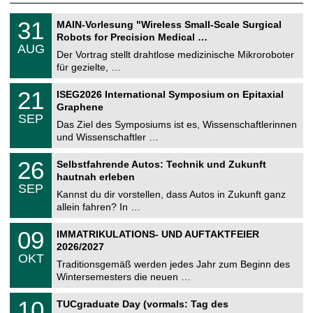
T
3
31
MAIN-Vorlesung "Wireless Small-Scale Surgical
U
1
Robots for Precision Medical …
C
.
AUG
h
0
Der Vortrag stellt drahtlose medizinische Mikroroboter
e
8
für gezielte, …
m
.
n
2
T
i
2
21
ISEG2026 International Symposium on Epitaxial
0
U
t
1
2
Graphene
C
z
.
6
SEP
h
0
Das Ziel des Symposiums ist es, Wissenschaftlerinnen
e
9
und Wissenschaftler …
m
.
n
2
T
i
2
26
Selbstfahrende Autos: Technik und Zukunft
0
U
t
6
2
hautnah erleben
C
z
.
6
SEP
h
0
Kannst du dir vorstellen, dass Autos in Zukunft ganz
e
9
allein fahren? In …
m
.
n
2
T
i
0
09
IMMATRIKULATIONS- UND AUFTAKTFEIER
0
U
t
9
2
2026/2027
C
z
.
6
OKT
h
1
Traditionsgemäß werden jedes Jahr zum Beginn des
e
0
Wintersemesters die neuen …
m
.
n
2
Z
i
1
10
TUCgraduate Day (vormals: Tag des
0
e
t
0