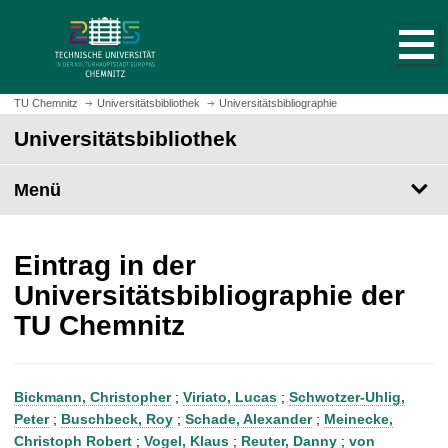
S
S
t
p
a
r
r
i
t
n
TU Chemnitz
Universitätsbibliothek
Universitätsbibliographie
s
g
Universitätsbibliothek
e
e
i
z
t
Menü
u
e
m
a
H
u
a
Eintrag in der
f
u
Universitätsbibliographie der
r
p
TU Chemnitz
u
t
f
i
e
n
n
h
Bickmann, Christopher
;
Viriato, Lucas
;
Schwotzer-Uhlig,
a
Peter
;
Buschbeck, Roy
;
Schade, Alexander
;
Meinecke,
l
Christoph Robert
;
Vogel, Klaus
;
Reuter, Danny
;
von