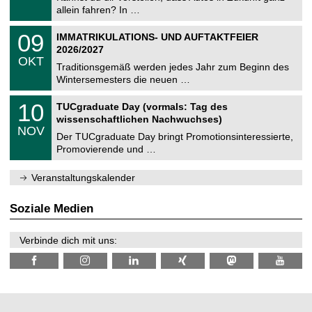
e
9
allein fahren? In …
m
.
n
2
T
i
0
09
IMMATRIKULATIONS- UND AUFTAKTFEIER
0
U
t
9
2
2026/2027
C
z
.
6
OKT
h
1
Traditionsgemäß werden jedes Jahr zum Beginn des
e
0
Wintersemesters die neuen …
m
.
n
2
Z
i
1
10
TUCgraduate Day (vormals: Tag des
0
e
t
0
2
wissenschaftlichen Nachwuchses)
n
z
.
6
NOV
t
1
Der TUCgraduate Day bringt Promotionsinteressierte,
r
1
Promovierende und …
u
.
m
2
f
0
Veranstaltungskalender
ü
2
r
6
d
Soziale Medien
e
n
w
Verbinde dich mit uns:
i
s
s
e
n
s
c