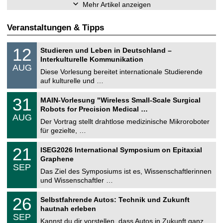
Mehr Artikel anzeigen
Veranstaltungen & Tipps
S
1
12
Studieren und Leben in Deutschland –
o
2
Interkulturelle Kommunikation
n
.
AUG
s
0
Diese Vorlesung bereitet internationale Studierende
t
8
auf kulturelle und …
i
.
g
2
T
e
3
31
MAIN-Vorlesung "Wireless Small-Scale Surgical
0
U
1
2
Robots for Precision Medical …
C
.
6
AUG
h
0
Der Vortrag stellt drahtlose medizinische Mikroroboter
e
8
für gezielte, …
m
.
n
2
T
i
2
21
ISEG2026 International Symposium on Epitaxial
0
U
t
1
2
Graphene
C
z
.
6
SEP
h
0
Das Ziel des Symposiums ist es, Wissenschaftlerinnen
e
9
und Wissenschaftler …
m
.
n
2
T
i
2
26
Selbstfahrende Autos: Technik und Zukunft
0
U
t
6
2
hautnah erleben
C
z
.
6
SEP
h
0
Kannst du dir vorstellen, dass Autos in Zukunft ganz