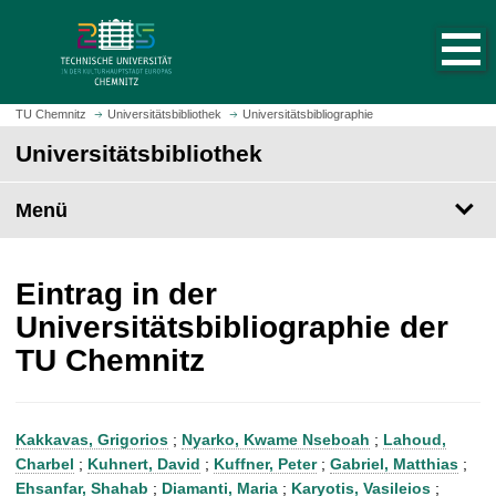
S
S
t
p
a
r
r
i
t
n
TU Chemnitz
Universitätsbibliothek
Universitätsbibliographie
s
g
Universitätsbibliothek
e
e
i
z
t
Menü
u
e
m
a
H
u
a
Eintrag in der
f
u
Universitätsbibliographie der
r
p
TU Chemnitz
u
t
f
i
e
n
n
h
Kakkavas, Grigorios
;
Nyarko, Kwame Nseboah
;
Lahoud,
a
Charbel
;
Kuhnert, David
;
Kuffner, Peter
;
Gabriel, Matthias
;
l
Ehsanfar, Shahab
;
Diamanti, Maria
;
Karyotis, Vasileios
;