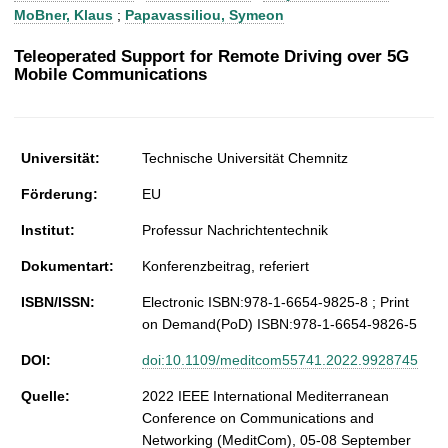
t
MoBner, Klaus
;
Papavassiliou, Symeon
Teleoperated Support for Remote Driving over 5G
Mobile Communications
Universität:
Technische Universität Chemnitz
Förderung:
EU
Institut:
Professur Nachrichtentechnik
Dokumentart:
Konferenzbeitrag, referiert
ISBN/ISSN:
Electronic ISBN:978-1-6654-9825-8 ; Print
on Demand(PoD) ISBN:978-1-6654-9826-5
DOI:
doi:10.1109/meditcom55741.2022.9928745
Quelle:
2022 IEEE International Mediterranean
Conference on Communications and
Networking (MeditCom), 05-08 September