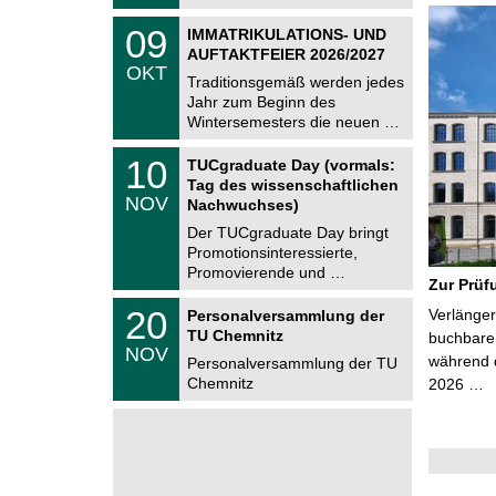
t
2
z
T
6
0
09
IMMATRIKULATIONS- UND
U
9
AUFTAKTFEIER 2026/2027
C
.
OKT
h
1
Traditionsgemäß werden jedes
e
0
Jahr zum Beginn des
m
.
Wintersemesters die neuen …
n
2
i
0
Z
t
1
10
2
TUCgraduate Day (vormals:
e
z
0
6
Tag des wissenschaftlichen
n
.
NOV
t
Nachwuchses)
1
r
1
Der TUCgraduate Day bringt
u
.
Promotionsinteressierte,
m
2
f
Promovierende und …
0
Zur Prüf
ü
2
r
T
6
2
20
Verlänger
Personalversammlung der
d
U
0
TU Chemnitz
e
C
buchbare 
.
NOV
n
h
während d
1
Personalversammlung der TU
w
e
1
Chemnitz
2026 …
i
m
.
s
n
2
s
i
0
e
t
2
n
z
6
s
c