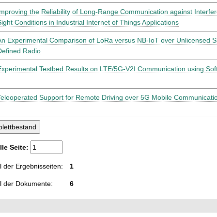
Improving the Reliability of Long-Range Communication against Interfer
Sight Conditions in Industrial Internet of Things Applications
An Experimental Comparison of LoRa versus NB-IoT over Unlicensed S
Defined Radio
Experimental Testbed Results on LTE/5G-V2I Communication using Sof
Teleoperated Support for Remote Driving over 5G Mobile Communicati
lle Seite:
 der Ergebnisseiten:
1
l der Dokumente:
6