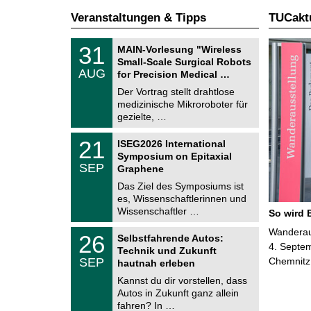
Veranstaltungen & Tipps
TUCaktu
T
3
31
MAIN-Vorlesung "Wireless
U
1
Small-Scale Surgical Robots
C
.
AUG
h
for Precision Medical …
0
e
8
Der Vortrag stellt drahtlose
m
.
medizinische Mikroroboter für
n
2
i
gezielte, …
0
t
2
z
T
6
2
21
ISEG2026 International
U
1
Symposium on Epitaxial
C
.
SEP
h
Graphene
0
e
9
Das Ziel des Symposiums ist
m
.
es, Wissenschaftlerinnen und
n
2
i
Wissenschaftler …
So wird 
0
t
2
z
T
Wanderaus
6
2
26
Selbstfahrende Autos:
U
6
4. Septem
Technik und Zukunft
C
.
SEP
Chemnitz
h
hautnah erleben
0
e
9
Kannst du dir vorstellen, dass
m
.
Autos in Zukunft ganz allein
n
2
i
fahren? In …
0