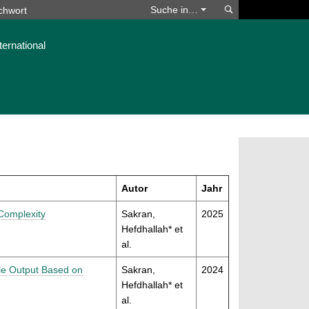
Suchen
Suche in…
ternational
Autor
Jahr
Complexity
Sakran,
2025
Hefdhallah* et
al.
ple Output Based on
Sakran,
2024
Hefdhallah* et
al.