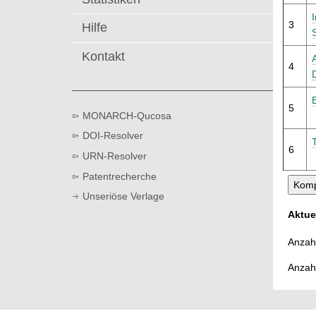
t
3
Hilfe
Kontakt
4
5
MONARCH-Qucosa
DOI-Resolver
6
URN-Resolver
Patentrecherche
Unseriöse Verlage
Aktue
Anzahl
Anzah