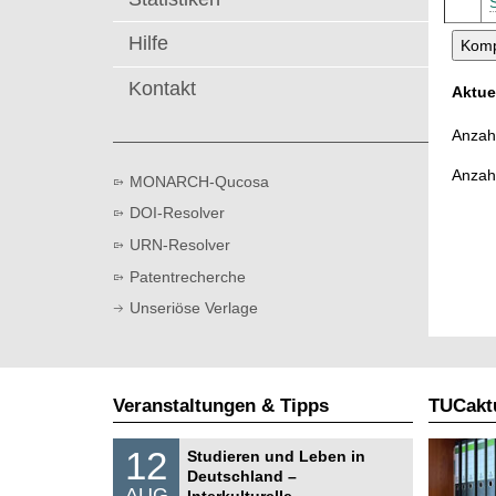
t
Hilfe
Kontakt
Aktue
Anzahl
Anzah
MONARCH-Qucosa
DOI-Resolver
URN-Resolver
Patentrecherche
Unseriöse Verlage
Veranstaltungen & Tipps
TUCaktu
S
1
12
Studieren und Leben in
o
2
Deutschland –
n
.
AUG
s
Interkulturelle