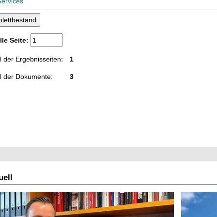
Services
lle Seite:
 der Ergebnisseiten:
1
l der Dokumente:
3
ell