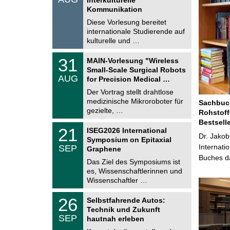
0
t
Kommunikation
8
i
.
Diese Vorlesung bereitet
g
2
e
internationale Studierende auf
0
kulturelle und …
2
6
T
3
31
MAIN-Vorlesung "Wireless
U
1
Small-Scale Surgical Robots
C
.
AUG
h
for Precision Medical …
0
e
8
Der Vortrag stellt drahtlose
m
.
medizinische Mikroroboter für
n
Sachbuch
2
i
gezielte, …
Rohstoff
0
t
2
Bestsell
z
T
6
2
21
ISEG2026 International
U
Dr. Jakob
1
Symposium on Epitaxial
C
.
Internati
SEP
h
Graphene
0
e
Buches da
9
Das Ziel des Symposiums ist
m
.
es, Wissenschaftlerinnen und
n
2
i
Wissenschaftler …
0
t
2
z
T
6
2
26
Selbstfahrende Autos:
U
6
Technik und Zukunft
C
.
SEP
h
hautnah erleben
0
e
9