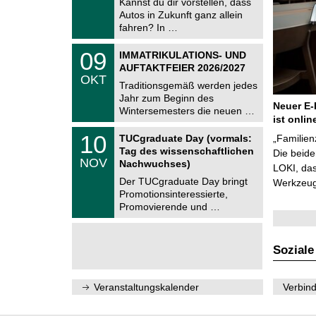
Kannst du dir vorstellen, dass
m
.
Autos in Zukunft ganz allein
n
2
i
fahren? In …
0
t
2
z
T
6
0
09
IMMATRIKULATIONS- UND
U
9
AUFTAKTFEIER 2026/2027
C
.
OKT
h
1
Traditionsgemäß werden jedes
e
0
Jahr zum Beginn des
m
.
Neuer E-
Wintersemesters die neuen …
n
2
ist onlin
i
0
Z
t
1
10
2
TUCgraduate Day (vormals:
„Familien
e
z
0
6
Tag des wissenschaftlichen
n
Die beid
.
NOV
t
Nachwuchses)
1
LOKI, das
r
1
Der TUCgraduate Day bringt
Werkzeuge
u
.
Promotionsinteressierte,
m
2
f
Promovierende und …
0
ü
2
r
6
d
e
Soziale
n
w
i
Veranstaltungskalender
Verbind
s
s
e