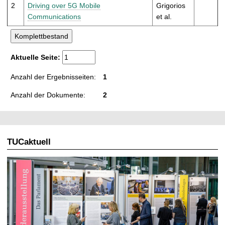
t
2
Driving over 5G Mobile
Grigorios
Communications
et al.
Aktuelle Seite:
Anzahl der Ergebnisseiten:
1
Anzahl der Dokumente:
2
TUCaktuell