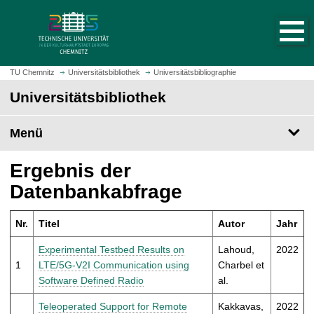
S
S
t
p
a
r
r
i
t
n
TU Chemnitz
Universitätsbibliothek
Universitätsbibliographie
s
g
Universitätsbibliothek
e
e
i
z
t
Menü
u
e
m
a
H
Ergebnis der
u
a
Datenbankabfrage
f
u
r
p
u
Nr.
Titel
Autor
Jahr
t
f
i
Experimental Testbed Results on
Lahoud,
2022
e
n
1
LTE/5G-V2I Communication using
Charbel et
n
h
Software Defined Radio
al.
a
l
Teleoperated Support for Remote
Kakkavas,
2022