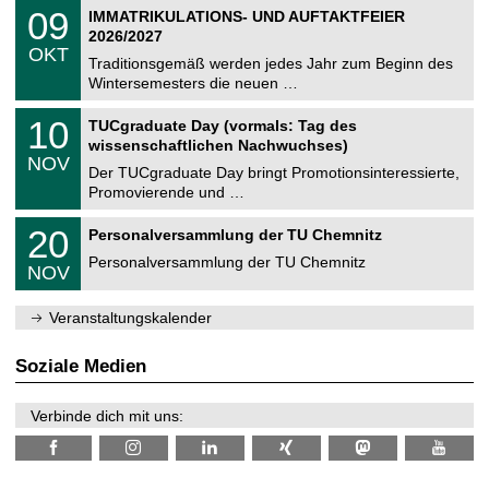
2
T
i
0
09
IMMATRIKULATIONS- UND AUFTAKTFEIER
0
U
t
9
2
2026/2027
C
z
.
6
OKT
h
1
Traditionsgemäß werden jedes Jahr zum Beginn des
e
0
Wintersemesters die neuen …
m
.
n
2
Z
i
1
10
TUCgraduate Day (vormals: Tag des
0
e
t
0
2
wissenschaftlichen Nachwuchses)
n
z
.
6
NOV
t
1
Der TUCgraduate Day bringt Promotionsinteressierte,
r
1
Promovierende und …
u
.
m
2
T
f
2
20
Personalversammlung der TU Chemnitz
0
U
ü
0
2
C
r
Personalversammlung der TU Chemnitz
.
6
NOV
h
d
1
e
e
1
m
n
.
Veranstaltungskalender
n
w
2
i
i
0
t
s
2
Soziale Medien
z
s
6
e
n
Verbinde dich mit uns:
s
c
h
a