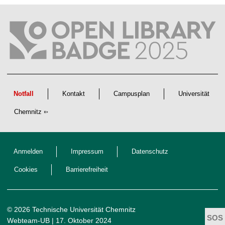
f
t
l
i
c
h
e
n
N
a
c
h
w
Notfall
Kontakt
Campusplan
Universität
u
c
Chemnitz
h
s
Anmelden
Impressum
Datenschutz
Cookies
Barrierefreiheit
© 2026 Technische Universität Chemnitz
Webteam-UB
| 17. Oktober 2024