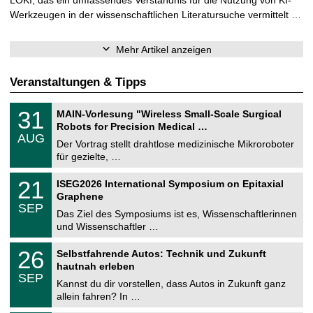
Werkzeugen in der wissenschaftlichen Literatursuche vermittelt …
Mehr Artikel anzeigen
Veranstaltungen & Tipps
T
3
31
MAIN-Vorlesung "Wireless Small-Scale Surgical
U
1
Robots for Precision Medical …
C
.
AUG
h
0
Der Vortrag stellt drahtlose medizinische Mikroroboter
e
8
für gezielte, …
m
.
n
2
T
i
2
21
ISEG2026 International Symposium on Epitaxial
0
U
t
1
2
Graphene
C
z
.
6
SEP
h
0
Das Ziel des Symposiums ist es, Wissenschaftlerinnen
e
9
und Wissenschaftler …
m
.
n
2
T
i
2
26
Selbstfahrende Autos: Technik und Zukunft
0
U
t
6
2
hautnah erleben
C
z
.
6
SEP
h
0
Kannst du dir vorstellen, dass Autos in Zukunft ganz
e
9
allein fahren? In …
m
.
n