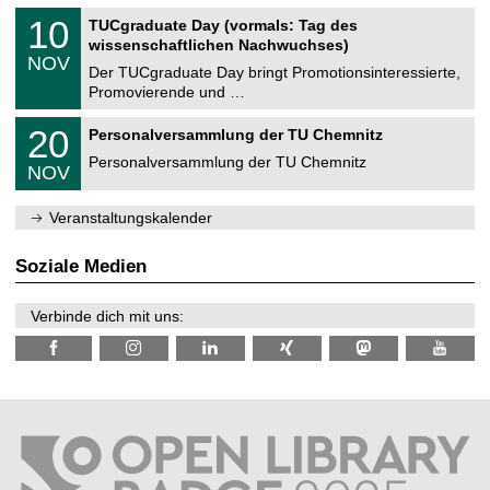
n
2
Z
i
1
10
TUCgraduate Day (vormals: Tag des
0
e
t
0
2
wissenschaftlichen Nachwuchses)
n
z
.
6
NOV
t
1
Der TUCgraduate Day bringt Promotionsinteressierte,
r
1
Promovierende und …
u
.
m
2
T
f
2
20
Personalversammlung der TU Chemnitz
0
U
ü
0
2
C
r
Personalversammlung der TU Chemnitz
.
6
NOV
h
d
1
e
e
1
m
n
.
Veranstaltungskalender
n
w
2
i
i
0
t
s
2
Soziale Medien
z
s
6
e
n
Verbinde dich mit uns:
s
c
h
a
f
t
l
i
c
h
e