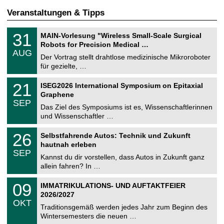
Veranstaltungen & Tipps
T
3
31
MAIN-Vorlesung "Wireless Small-Scale Surgical
U
1
Robots for Precision Medical …
C
.
AUG
h
0
Der Vortrag stellt drahtlose medizinische Mikroroboter
e
8
für gezielte, …
m
.
n
2
T
i
2
21
ISEG2026 International Symposium on Epitaxial
0
U
t
1
2
Graphene
C
z
.
6
SEP
h
0
Das Ziel des Symposiums ist es, Wissenschaftlerinnen
e
9
und Wissenschaftler …
m
.
n
2
T
i
2
26
Selbstfahrende Autos: Technik und Zukunft
0
U
t
6
2
hautnah erleben
C
z
.
6
SEP
h
0
Kannst du dir vorstellen, dass Autos in Zukunft ganz
e
9
allein fahren? In …
m
.
n
2
T
i
0
09
IMMATRIKULATIONS- UND AUFTAKTFEIER
0
U
t
9
2
2026/2027
C
z
.
6
OKT
h
1
Traditionsgemäß werden jedes Jahr zum Beginn des
e
0
Wintersemesters die neuen …
m
.