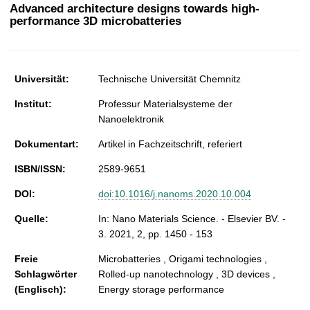
t
Advanced architecture designs towards high-
performance 3D microbatteries
Universität:
Technische Universität Chemnitz
Institut:
Professur Materialsysteme der
Nanoelektronik
Dokumentart:
Artikel in Fachzeitschrift, referiert
ISBN/ISSN:
2589-9651
DOI:
doi:10.1016/j.nanoms.2020.10.004
Quelle:
In: Nano Materials Science. - Elsevier BV. -
3. 2021, 2, pp. 1450 - 153
Freie
Microbatteries , Origami technologies ,
Schlagwörter
Rolled-up nanotechnology , 3D devices ,
(Englisch):
Energy storage performance