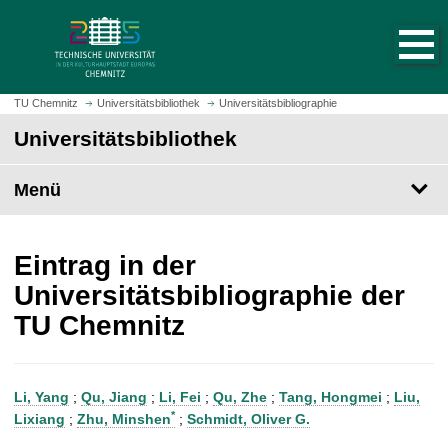
S
S
t
p
a
r
r
i
t
n
TU Chemnitz
Universitätsbibliothek
Universitätsbibliographie
s
g
Universitätsbibliothek
e
e
i
z
t
Menü
u
e
m
a
H
u
a
Eintrag in der
f
u
Universitätsbibliographie der
r
p
TU Chemnitz
u
t
f
i
e
n
n
h
Li, Yang
;
Qu, Jiang
;
Li, Fei
;
Qu, Zhe
;
Tang, Hongmei
;
Liu,
a
*
Lixiang
;
Zhu, Minshen
;
Schmidt, Oliver G.
l