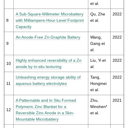
et al.
A Sub-Square-Millimeter Microbattery
Qu, Zhe
2022
8
with Milliampere-Hour-Level Footprint
et al.
Capacity
An Anode-Free Zn-Graphite Battery
Wang,
2022
9
Gang et
al.
Highly enhanced reversibility of a Zn
Liu, Yi et
2022
10
anode by in-situ texturing
al.
Unleashing energy storage ability of
Tang,
2022
11
aqueous battery electrolytes
Hongmei
et al.
A Patternable and In Situ Formed
Zhu,
2021
Polymeric Zinc Blanket for a
Minshen*
12
Reversible Zinc Anode in a Skin-
et al.
Mountable Microbattery