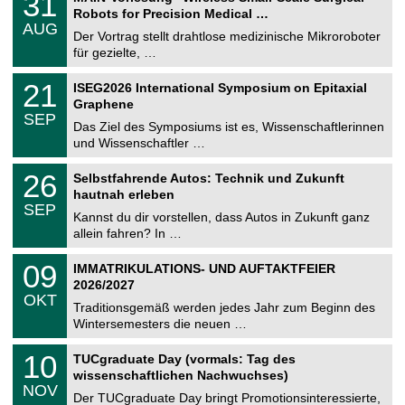
31
U
1
Robots for Precision Medical …
C
.
AUG
h
0
Der Vortrag stellt drahtlose medizinische Mikroroboter
e
8
für gezielte, …
m
.
n
2
T
i
2
21
ISEG2026 International Symposium on Epitaxial
0
U
t
1
2
Graphene
C
z
.
6
SEP
h
0
Das Ziel des Symposiums ist es, Wissenschaftlerinnen
e
9
und Wissenschaftler …
m
.
n
2
T
i
2
26
Selbstfahrende Autos: Technik und Zukunft
0
U
t
6
2
hautnah erleben
C
z
.
6
SEP
h
0
Kannst du dir vorstellen, dass Autos in Zukunft ganz
e
9
allein fahren? In …
m
.
n
2
T
i
0
09
IMMATRIKULATIONS- UND AUFTAKTFEIER
0
U
t
9
2
2026/2027
C
z
.
6
OKT
h
1
Traditionsgemäß werden jedes Jahr zum Beginn des
e
0
Wintersemesters die neuen …
m
.
n
2
Z
i
1
10
TUCgraduate Day (vormals: Tag des
0
e
t
0
2
wissenschaftlichen Nachwuchses)
n
z
.
6
NOV
t
1
Der TUCgraduate Day bringt Promotionsinteressierte,
r