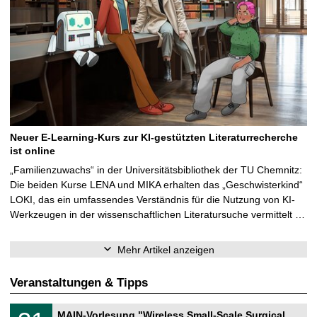
Neuer E-Learning-Kurs zur KI-gestützten Literaturrecherche
ist online
„Familienzuwachs“ in der Universitätsbibliothek der TU Chemnitz:
Die beiden Kurse LENA und MIKA erhalten das „Geschwisterkind“
LOKI, das ein umfassendes Verständnis für die Nutzung von KI-
Werkzeugen in der wissenschaftlichen Literatursuche vermittelt …
Mehr Artikel anzeigen
Veranstaltungen & Tipps
T
3
MAIN-Vorlesung "Wireless Small-Scale Surgical