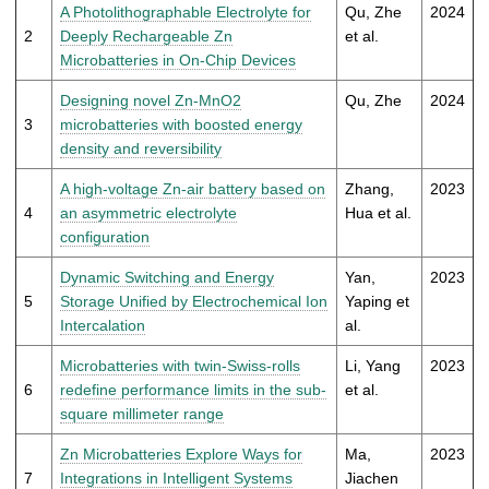
t
A Photolithographable Electrolyte for
Qu, Zhe
2024
2
Deeply Rechargeable Zn
et al.
Microbatteries in On-Chip Devices
Designing novel Zn-MnO2
Qu, Zhe
2024
3
microbatteries with boosted energy
density and reversibility
A high-voltage Zn-air battery based on
Zhang,
2023
4
an asymmetric electrolyte
Hua et al.
configuration
Dynamic Switching and Energy
Yan,
2023
5
Storage Unified by Electrochemical Ion
Yaping et
Intercalation
al.
Microbatteries with twin-Swiss-rolls
Li, Yang
2023
6
redefine performance limits in the sub-
et al.
square millimeter range
Zn Microbatteries Explore Ways for
Ma,
2023
7
Integrations in Intelligent Systems
Jiachen