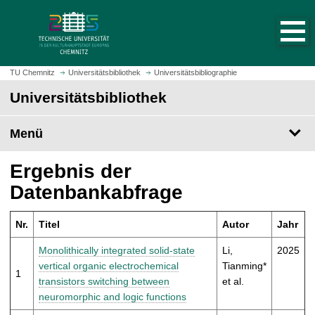
S
S
t
p
a
r
r
i
t
n
TU Chemnitz
Universitätsbibliothek
Universitätsbibliographie
s
g
Universitätsbibliothek
e
e
i
z
t
Menü
u
e
m
a
H
Ergebnis der
u
a
Datenbankabfrage
f
u
r
p
u
Nr.
Titel
Autor
Jahr
t
f
i
Monolithically integrated solid-state
Li,
2025
e
n
vertical organic electrochemical
Tianming*
n
1
h
transistors switching between
et al.
a
neuromorphic and logic functions
l