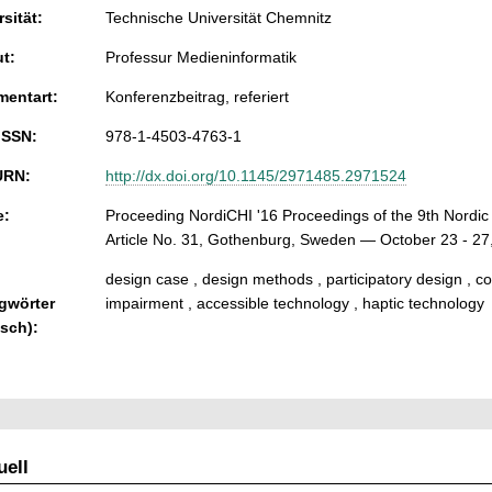
sität:
Technische Universität Chemnitz
ut:
Professur Medieninformatik
entart:
Konferenzbeitrag, referiert
ISSN:
978-1-4503-4763-1
URN:
http://dx.doi.org/10.1145/2971485.2971524
e:
Proceeding NordiCHI '16 Proceedings of the 9th Nordi
Article No. 31, Gothenburg, Sweden — October 23 - 27
design case , design methods , participatory design , co
gwörter
impairment , accessible technology , haptic technology
isch):
ell