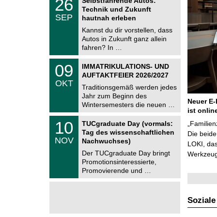
26
Selbstfahrende Autos:
U
6
Technik und Zukunft
C
.
SEP
h
hautnah erleben
0
e
9
Kannst du dir vorstellen, dass
m
.
Autos in Zukunft ganz allein
n
2
i
fahren? In …
0
t
2
z
T
6
0
09
IMMATRIKULATIONS- UND
U
9
AUFTAKTFEIER 2026/2027
C
.
OKT
h
1
Traditionsgemäß werden jedes
e
0
Jahr zum Beginn des
m
.
Neuer E-
Wintersemesters die neuen …
n
2
ist onlin
i
0
Z
t
1
10
2
TUCgraduate Day (vormals:
„Familien
e
z
0
6
Tag des wissenschaftlichen
n
Die beid
.
NOV
t
Nachwuchses)
1
LOKI, das
r
1
Der TUCgraduate Day bringt
Werkzeuge
u
.
Promotionsinteressierte,
m
2
f
Promovierende und …
0
ü
2
r
6
d
e
Soziale
n
w