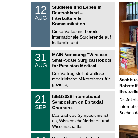
S
1
12
Studieren und Leben in
o
2
Deutschland –
n
.
AUG
s
Interkulturelle
0
t
Kommunikation
8
i
.
Diese Vorlesung bereitet
g
2
e
internationale Studierende auf
0
kulturelle und …
2
6
T
3
31
MAIN-Vorlesung "Wireless
U
1
Small-Scale Surgical Robots
C
.
AUG
h
for Precision Medical …
0
e
8
Der Vortrag stellt drahtlose
m
.
medizinische Mikroroboter für
n
Sachbuch
2
i
gezielte, …
Rohstoff
0
t
2
Bestsell
z
T
6
2
21
ISEG2026 International
U
Dr. Jakob
1
Symposium on Epitaxial
C
.
Internati
SEP
h
Graphene
0
e
Buches da
9
Das Ziel des Symposiums ist
m
.
es, Wissenschaftlerinnen und
n
2
i
Wissenschaftler …
0
t
2
z
T
6
2