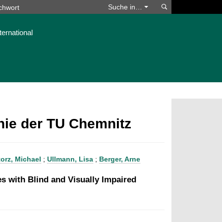
Suchen
Suche in…
ternational
phie der TU Chemnitz
torz, Michael
;
Ullmann, Lisa
;
Berger, Arne
s with Blind and Visually Impaired