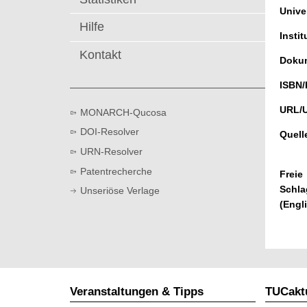
t
Univer
Hilfe
Instit
Kontakt
Dokum
ISBN/
URL/
MONARCH-Qucosa
DOI-Resolver
Quell
URN-Resolver
Patentrecherche
Freie
Schla
Unseriöse Verlage
(Engl
Veranstaltungen & Tipps
TUCaktu