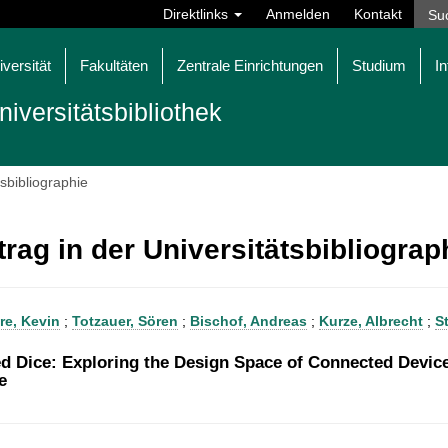
Direktlinks
Anmelden
Kontakt
iversität
Fakultäten
Zentrale Einrichtungen
Studium
In
niversitätsbibliothek
tsbibliographie
trag in der Universitätsbibliogra
re, Kevin
;
Totzauer, Sören
;
Bischof, Andreas
;
Kurze, Albrecht
;
S
d Dice: Exploring the Design Space of Connected Device
e