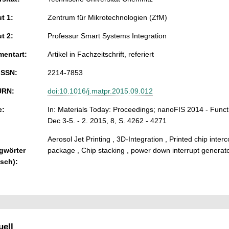
ut 1:
Zentrum für Mikrotechnologien (ZfM)
ut 2:
Professur Smart Systems Integration
entart:
Artikel in Fachzeitschrift, referiert
ISSN:
2214-7853
URN:
doi:10.1016/j.matpr.2015.09.012
e:
In: Materials Today: Proceedings; nanoFIS 2014 - Funct
Dec 3-5. - 2. 2015, 8, S. 4262 - 4271
Aerosol Jet Printing , 3D-Integration , Printed chip inter
gwörter
package , Chip stacking , power down interrupt generator 
isch):
ell