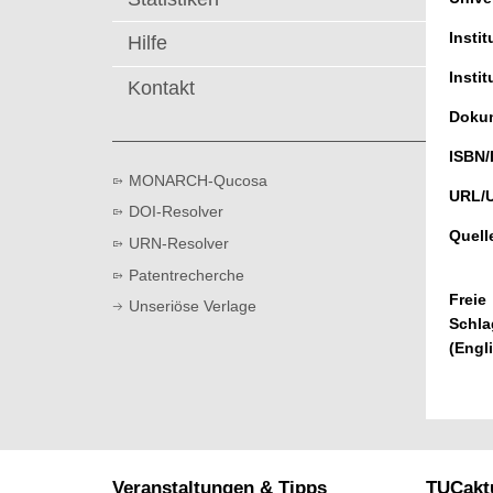
t
Instit
Hilfe
Instit
Kontakt
Dokum
ISBN/
MONARCH-Qucosa
URL/
DOI-Resolver
Quell
URN-Resolver
Patentrecherche
Freie
Unseriöse Verlage
Schla
(Engl
Veranstaltungen & Tipps
TUCaktu