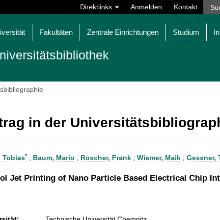
Direktlinks
Anmelden
Kontakt
iversität
Fakultäten
Zentrale Einrichtungen
Studium
In
niversitätsbibliothek
tsbibliographie
trag in der Universitätsbibliogra
*
, Tobias
;
Baum, Mario
;
Roscher, Frank
;
Wiemer, Maik
;
Gessner,
ol Jet Printing of Nano Particle Based Electrical Chip I
sität:
Technische Universität Chemnitz