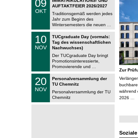
09
IMMATRIKULATIONS- UND
U
9
AUFTAKTFEIER 2026/2027
C
.
OKT
h
1
Traditionsgemäß werden jedes
e
0
Jahr zum Beginn des
m
.
Wintersemesters die neuen …
n
2
i
0
Z
t
1
10
2
TUCgraduate Day (vormals:
e
z
0
6
Tag des wissenschaftlichen
n
.
NOV
t
Nachwuchses)
1
r
1
Der TUCgraduate Day bringt
u
.
Promotionsinteressierte,
m
2
f
Promovierende und …
0
Zur Prüf
ü
2
r
T
6
2
20
Verlänger
Personalversammlung der
d
U
0
TU Chemnitz
e
C
buchbare 
.
NOV
n
h
während d
1
Personalversammlung der TU
w
e
1
Chemnitz
2026 …
i
m
.
s
n
2
s
i
0
e
t
2
n
z
6
s
c
h
Soziale
a