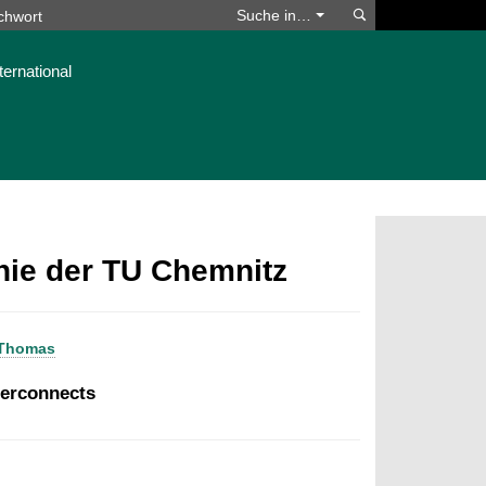
Suchen
Suche in…
ternational
phie der TU Chemnitz
 Thomas
nterconnects