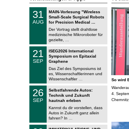
T
3
31
MAIN-Vorlesung "Wireless
U
1
Small-Scale Surgical Robots
C
.
AUG
h
for Precision Medical …
0
e
8
Der Vortrag stellt drahtlose
m
.
medizinische Mikroroboter für
n
2
i
gezielte, …
0
t
2
z
T
6
2
21
ISEG2026 International
U
1
Symposium on Epitaxial
C
.
SEP
h
Graphene
0
e
9
Das Ziel des Symposiums ist
m
.
es, Wissenschaftlerinnen und
n
2
i
Wissenschaftler …
So wird 
0
t
2
z
T
Wanderaus
6
2
26
Selbstfahrende Autos:
U
6
4. Septem
Technik und Zukunft
C
.
SEP
Chemnitz
h
hautnah erleben
0
e
9
Kannst du dir vorstellen, dass
m
.
Autos in Zukunft ganz allein
n
2
i
fahren? In …
0
t
2
z
T
6
0