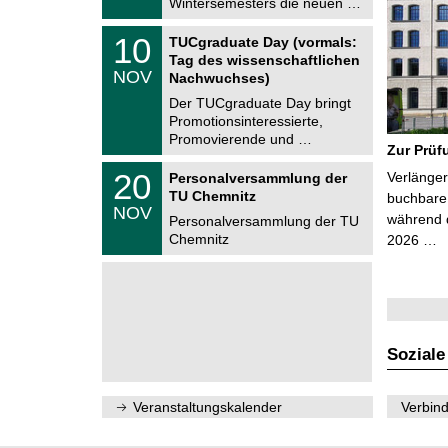
Wintersemesters die neuen …
n
2
i
0
Z
t
1
10
2
TUCgraduate Day (vormals:
e
z
0
6
Tag des wissenschaftlichen
n
.
NOV
t
Nachwuchses)
1
r
1
Der TUCgraduate Day bringt
u
.
Promotionsinteressierte,
m
2
f
Promovierende und …
0
Zur Prüf
ü
2
r
T
6
2
20
Verlänger
Personalversammlung der
d
U
0
TU Chemnitz
e
C
buchbare 
.
NOV
n
h
während d
1
Personalversammlung der TU
w
e
1
Chemnitz
2026 …
i
m
.
s
n
2
s
i
0
e
t
2
n
z
6
s
c
h
Soziale
a
f
t
l
Veranstaltungskalender
Verbind
i
c