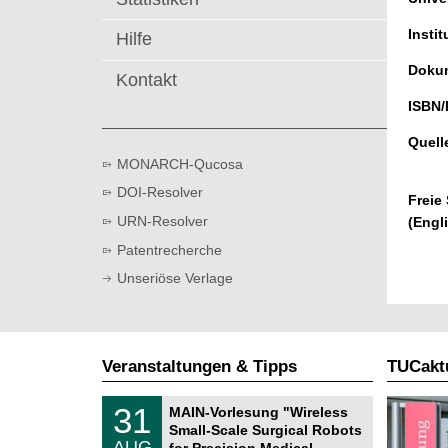
t
Instit
Hilfe
Dokum
Kontakt
ISBN/
Quell
MONARCH-Qucosa
DOI-Resolver
Freie
URN-Resolver
(Engl
Patentrecherche
Unseriöse Verlage
Veranstaltungen & Tipps
TUCaktu
T
3
31
MAIN-Vorlesung "Wireless
U
1
Small-Scale Surgical Robots
C
.
AUG
h
for Precision Medical …