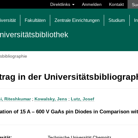
Direktlinks
Anmelden
Kontakt
iversität
Fakultäten
Zentrale Einrichtungen
Studium
In
niversitätsbibliothek
tsbibliographie
trag in der Universitätsbibliogra
i, Riteshkumar
;
Kowalsky, Jens
;
Lutz, Josef
ation of 15 A – 600 V GaAs pin Diodes in Comparison wi
sität:
Technische Universität Chemnitz