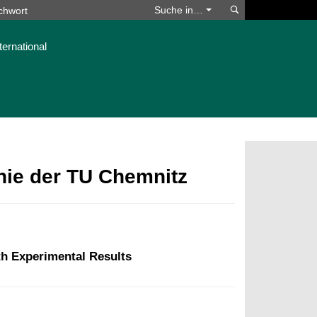
Suchen
Suche in…
ternational
phie der TU Chemnitz
th Experimental Results