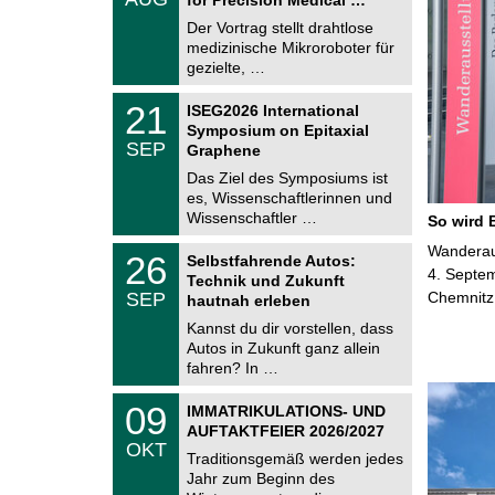
0
e
8
Der Vortrag stellt drahtlose
m
.
medizinische Mikroroboter für
n
2
i
gezielte, …
0
t
2
z
T
6
2
21
ISEG2026 International
U
1
Symposium on Epitaxial
C
.
SEP
h
Graphene
0
e
9
Das Ziel des Symposiums ist
m
.
es, Wissenschaftlerinnen und
n
2
i
Wissenschaftler …
So wird 
0
t
2
z
T
Wanderaus
6
2
26
Selbstfahrende Autos:
U
6
4. Septem
Technik und Zukunft
C
.
SEP
Chemnitz
h
hautnah erleben
0
e
9
Kannst du dir vorstellen, dass
m
.
Autos in Zukunft ganz allein
n
2
i
fahren? In …
0
t
2
z
T
6
0
09
IMMATRIKULATIONS- UND
U
9
AUFTAKTFEIER 2026/2027
C
.
OKT
h
1
Traditionsgemäß werden jedes
e
0
Jahr zum Beginn des
m
.