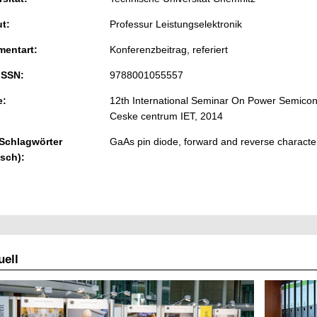
ut:
Professur Leistungselektronik
entart:
Konferenzbeitrag, referiert
ISSN:
9788001055557
e:
12th International Seminar On Power Semicond
Ceske centrum IET, 2014
 Schlagwörter
GaAs pin diode, forward and reverse characteri
isch):
ell