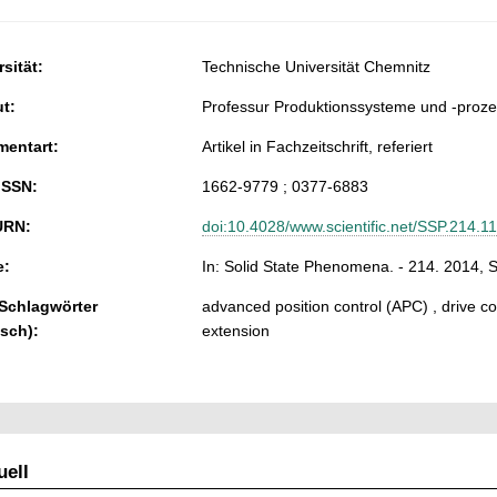
sität:
Technische Universität Chemnitz
ut:
Professur Produktionssysteme und -proz
entart:
Artikel in Fachzeitschrift, referiert
ISSN:
1662-9779 ; 0377-6883
URN:
doi:10.4028/www.scientific.net/SSP.214.11
e:
In: Solid State Phenomena. - 214. 2014, S
 Schlagwörter
advanced position control (APC) , drive com
isch):
extension
ell