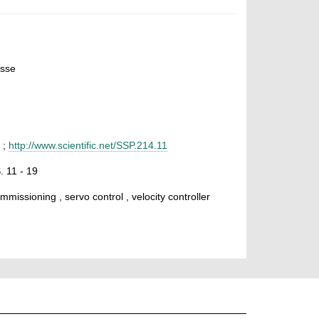
esse
;
http://www.scientific.net/SSP.214.11
. 11 - 19
missioning , servo control , velocity controller