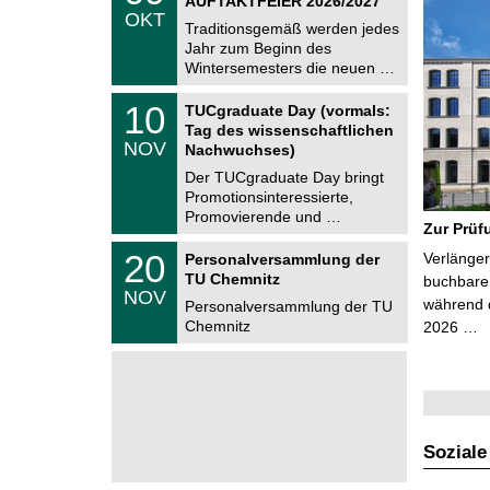
AUFTAKTFEIER 2026/2027
C
.
OKT
h
1
Traditionsgemäß werden jedes
e
0
Jahr zum Beginn des
m
.
Wintersemesters die neuen …
n
2
i
0
Z
t
1
10
2
TUCgraduate Day (vormals:
e
z
0
6
Tag des wissenschaftlichen
n
.
NOV
t
Nachwuchses)
1
r
1
Der TUCgraduate Day bringt
u
.
Promotionsinteressierte,
m
2
f
Promovierende und …
0
Zur Prüf
ü
2
r
T
6
2
20
Verlänger
Personalversammlung der
d
U
0
TU Chemnitz
e
C
buchbare 
.
NOV
n
h
während d
1
Personalversammlung der TU
w
e
1
Chemnitz
2026 …
i
m
.
s
n
2
s
i
0
e
t
2
n
z
6
s
c
h
Soziale
a
f