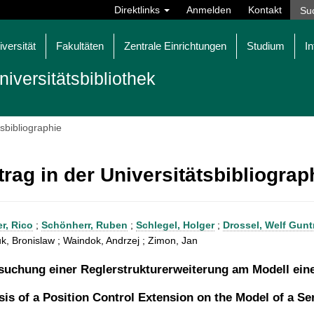
Direktlinks
Anmelden
Kontakt
iversität
Fakultäten
Zentrale Einrichtungen
Studium
In
niversitätsbibliothek
tsbibliographie
trag in der Universitätsbibliogra
r, Rico
;
Schönherr, Ruben
;
Schlegel, Holger
;
Drossel, Welf Gun
, Bronislaw ; Waindok, Andrzej ; Zimon, Jan
suchung einer Reglerstrukturerweiterung am Modell ein
sis of a Position Control Extension on the Model of a S