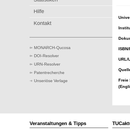
t
Hilfe
Univer
Kontakt
Instit
Dokum
MONARCH-Qucosa
ISBN/
DOI-Resolver
URL/
URN-Resolver
Quell
Patentrecherche
Freie
Unseriöse Verlage
(Engl
Veranstaltungen & Tipps
TUCaktu