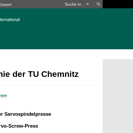
Suchen
Suche in…
ternational
phie der TU Chemnitz
tram
er Servospindelpresse
ervo-Screw-Press