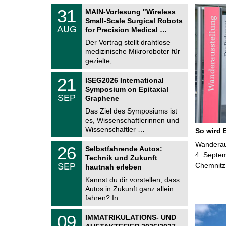
T
3
31
MAIN-Vorlesung "Wireless
U
1
Small-Scale Surgical Robots
C
.
AUG
h
for Precision Medical …
0
e
8
Der Vortrag stellt drahtlose
m
.
medizinische Mikroroboter für
n
2
i
gezielte, …
0
t
2
z
T
6
2
21
ISEG2026 International
U
1
Symposium on Epitaxial
C
.
SEP
h
Graphene
0
e
9
Das Ziel des Symposiums ist
m
.
es, Wissenschaftlerinnen und
n
2
i
Wissenschaftler …
So wird 
0
t
2
z
T
Wanderaus
6
2
26
Selbstfahrende Autos:
U
6
4. Septem
Technik und Zukunft
C
.
SEP
Chemnitz
h
hautnah erleben
0
e
9
Kannst du dir vorstellen, dass
m
.
Autos in Zukunft ganz allein
n
2
i
fahren? In …
0
t
2
z
T
6
0
09
IMMATRIKULATIONS- UND
U
9