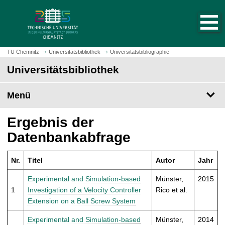
S
S
t
p
a
r
r
i
t
n
TU Chemnitz
Universitätsbibliothek
Universitätsbibliographie
s
g
Universitätsbibliothek
e
e
i
z
t
Menü
u
e
m
a
H
Ergebnis der
u
a
Datenbankabfrage
f
u
r
p
u
Nr.
Titel
Autor
Jahr
t
f
i
Experimental and Simulation-based
Münster,
2015
e
n
1
Investigation of a Velocity Controller
Rico et al.
n
h
Extension on a Ball Screw System
a
l
Experimental and Simulation-based
Münster,
2014