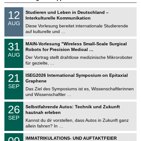
S
1
12
Studieren und Leben in Deutschland –
o
2
Interkulturelle Kommunikation
n
.
AUG
s
0
Diese Vorlesung bereitet internationale Studierende
t
8
auf kulturelle und …
i
.
g
2
T
e
3
31
MAIN-Vorlesung "Wireless Small-Scale Surgical
0
U
1
2
Robots for Precision Medical …
C
.
6
AUG
h
0
Der Vortrag stellt drahtlose medizinische Mikroroboter
e
8
für gezielte, …
m
.
n
2
T
i
2
21
ISEG2026 International Symposium on Epitaxial
0
U
t
1
2
Graphene
C
z
.
6
SEP
h
0
Das Ziel des Symposiums ist es, Wissenschaftlerinnen
e
9
und Wissenschaftler …
m
.
n
2
T
i
2
26
Selbstfahrende Autos: Technik und Zukunft
0
U
t
6
2
hautnah erleben
C
z
.
6
SEP
h
0
Kannst du dir vorstellen, dass Autos in Zukunft ganz
e
9
allein fahren? In …
m
.
n
2
T
i
0
09
IMMATRIKULATIONS- UND AUFTAKTFEIER
0
U