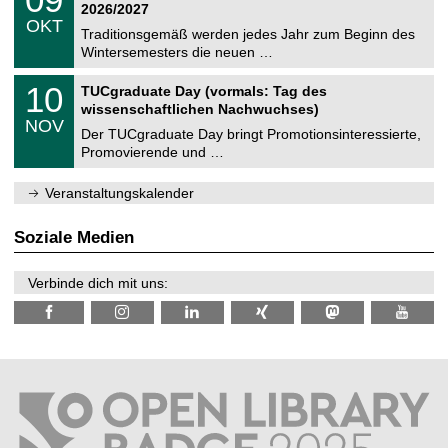
t
9
2
2026/2027
C
z
.
6
OKT
h
1
Traditionsgemäß werden jedes Jahr zum Beginn des
e
0
Wintersemesters die neuen …
m
.
n
2
Z
i
1
10
TUCgraduate Day (vormals: Tag des
0
e
t
0
2
wissenschaftlichen Nachwuchses)
n
z
.
6
NOV
t
1
Der TUCgraduate Day bringt Promotionsinteressierte,
r
1
Promovierende und …
u
.
m
2
f
0
Veranstaltungskalender
ü
2
r
6
d
Soziale Medien
e
n
w
Verbinde dich mit uns:
i
s
s
e
n
s
c
h
a
f
t