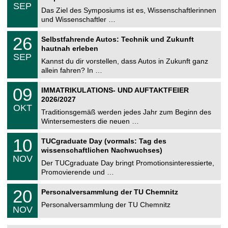
z
.
6
SEP
h
0
Das Ziel des Symposiums ist es, Wissenschaftlerinnen
e
9
und Wissenschaftler …
m
.
n
2
T
i
2
26
Selbstfahrende Autos: Technik und Zukunft
0
U
t
6
2
hautnah erleben
C
z
.
6
SEP
h
0
Kannst du dir vorstellen, dass Autos in Zukunft ganz
e
9
allein fahren? In …
m
.
n
2
T
i
0
09
IMMATRIKULATIONS- UND AUFTAKTFEIER
0
U
t
9
2
2026/2027
C
z
.
6
OKT
h
1
Traditionsgemäß werden jedes Jahr zum Beginn des
e
0
Wintersemesters die neuen …
m
.
n
2
Z
i
1
10
TUCgraduate Day (vormals: Tag des
0
e
t
0
2
wissenschaftlichen Nachwuchses)
n
z
.
6
NOV
t
1
Der TUCgraduate Day bringt Promotionsinteressierte,
r
1
Promovierende und …
u
.
m
2
T
f
2
20
Personalversammlung der TU Chemnitz
0
U
ü
0
2
C
r
Personalversammlung der TU Chemnitz
.
6
NOV
h
d
1
e
e
1
m
n