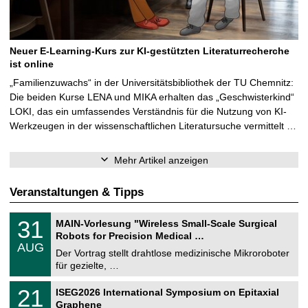
Neuer E-Learning-Kurs zur KI-gestützten Literaturrecherche
ist online
„Familienzuwachs“ in der Universitätsbibliothek der TU Chemnitz:
Die beiden Kurse LENA und MIKA erhalten das „Geschwisterkind“
LOKI, das ein umfassendes Verständnis für die Nutzung von KI-
Werkzeugen in der wissenschaftlichen Literatursuche vermittelt …
Mehr Artikel anzeigen
Veranstaltungen & Tipps
T
3
31
MAIN-Vorlesung "Wireless Small-Scale Surgical
U
1
Robots for Precision Medical …
C
.
AUG
h
0
Der Vortrag stellt drahtlose medizinische Mikroroboter
e
8
für gezielte, …
m
.
n
2
T
i
2
21
ISEG2026 International Symposium on Epitaxial
0
U
t
1
2
Graphene
C