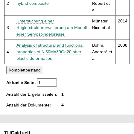
t
2
hybrid composite
Robert et
al.
Untersuchung einer
Münster,
2014
3
Reglerstrukturerweiterung am Modell
Rico et al.
einer Servospindelpresse
Analysis of structural and functional
Böhm,
2008
4
properties of Ni50Mn30Ga20 after
Andrea* et
plastic deformation
al.
Aktuelle Seite:
Anzahl der Ergebnisseiten:
1
Anzahl der Dokumente:
4
TUCaktuell