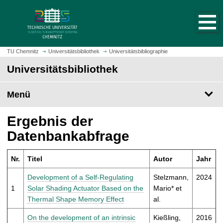
S
S
t
p
a
r
r
i
t
n
TU Chemnitz
Universitätsbibliothek
Universitätsbibliographie
s
g
Universitätsbibliothek
e
e
i
z
t
Menü
u
e
m
a
H
Ergebnis der
u
a
Datenbankabfrage
f
u
r
p
u
Nr.
Titel
Autor
Jahr
t
f
i
Development of a Self-Regulating
Stelzmann,
2024
e
n
1
Solar Shading Actuator Based on the
Mario* et
n
h
Thermal Shape Memory Effect
al.
a
l
On the development of an intrinsic
Kießling,
2016