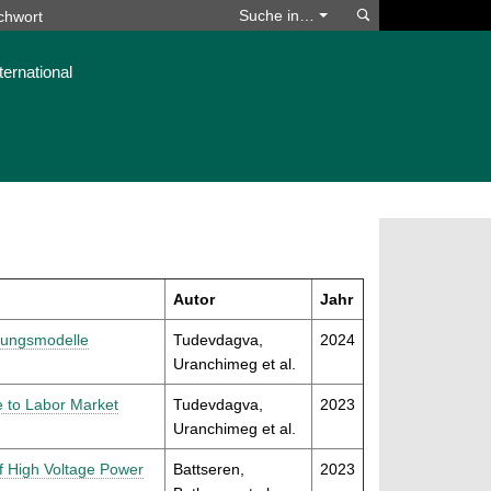
Suchen
Suche in…
ternational
Autor
Jahr
rtungsmodelle
Tudevdagva,
2024
Uranchimeg et al.
e to Labor Market
Tudevdagva,
2023
Uranchimeg et al.
f High Voltage Power
Battseren,
2023