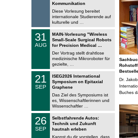
t
Kommunikation
8
i
.
Diese Vorlesung bereitet
g
2
e
internationale Studierende auf
0
kulturelle und …
2
6
T
3
31
MAIN-Vorlesung "Wireless
U
1
Small-Scale Surgical Robots
C
.
AUG
h
for Precision Medical …
0
e
8
Der Vortrag stellt drahtlose
m
.
medizinische Mikroroboter für
n
Sachbuch
2
i
gezielte, …
Rohstoff
0
t
2
Bestsell
z
T
6
2
21
ISEG2026 International
U
Dr. Jakob
1
Symposium on Epitaxial
C
.
Internati
SEP
h
Graphene
0
e
Buches da
9
Das Ziel des Symposiums ist
m
.
es, Wissenschaftlerinnen und
n
2
i
Wissenschaftler …
0
t
2
z
T
6
2
26
Selbstfahrende Autos:
U
6
Technik und Zukunft
C
.
SEP
h
hautnah erleben
0
e
9
Kannst du dir vorstellen, dass
m