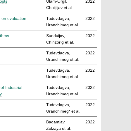
osts
Ulam-Orgil,
2022
Choijiljav et al.
s on evaluation
Tudevdagva,
2022
Uranchimeg et al.
ithms
Sunduijav,
2022
Chinzorig et al.
Tudevdagva,
2022
Uranchimeg et al.
Tudevdagva,
2022
Uranchimeg et al.
f Industrial
Tudevdagva,
2022
y
Uranchimeg et al.
Tudevdagva,
2022
Uranchimeg* et al.
Badamjav,
2022
Zolzaya et al.