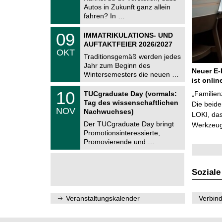
.
Autos in Zukunft ganz allein
n
2
i
fahren? In …
0
t
2
z
T
6
0
09
IMMATRIKULATIONS- UND
U
9
AUFTAKTFEIER 2026/2027
C
.
OKT
h
1
Traditionsgemäß werden jedes
e
0
Jahr zum Beginn des
m
.
Neuer E-
Wintersemesters die neuen …
n
2
ist onlin
i
0
Z
t
1
10
2
TUCgraduate Day (vormals:
„Familien
e
z
0
6
Tag des wissenschaftlichen
n
Die beid
.
NOV
t
Nachwuchses)
1
LOKI, das
r
1
Der TUCgraduate Day bringt
Werkzeuge
u
.
Promotionsinteressierte,
m
2
f
Promovierende und …
0
ü
2
r
6
d
e
Soziale
n
w
i
Veranstaltungskalender
Verbind
s
s
e