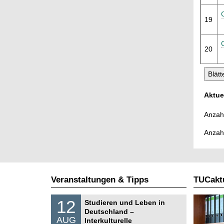
19
20
Aktue
Anzahl
Anzah
Veranstaltungen & Tipps
TUCaktu
S
1
12
Studieren und Leben in
o
2
Deutschland –
n
.
AUG
s
Interkulturelle
0