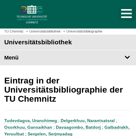
S
S
t
p
a
r
r
i
t
n
TU Chemnitz
Universitätsbibliothek
Universitätsbibliographie
s
g
Universitätsbibliothek
e
e
i
z
t
Menü
u
e
m
a
H
u
a
Eintrag in der
f
u
Universitätsbibliographie der
r
p
TU Chemnitz
u
t
f
i
e
n
n
h
Tudevdagva, Uranchimeg
;
Delgerkhuu, Narantsatsral
;
a
Osorkhuu, Gansaikhan
;
Davaagombo, Batdorj
;
Galbadrakh,
l
Yeruulbat
;
Sergelen, Serjmyadag