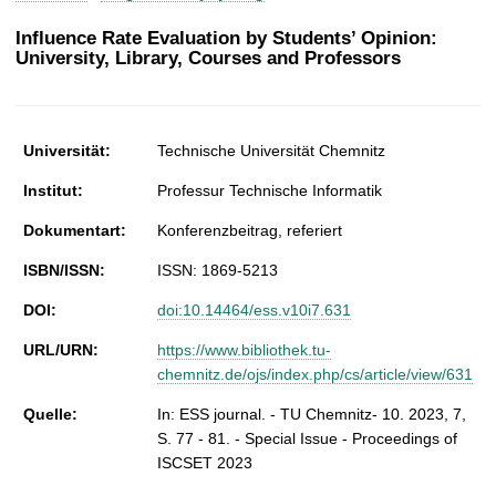
t
Influence Rate Evaluation by Students’ Opinion:
University, Library, Courses and Professors
Universität:
Technische Universität Chemnitz
Institut:
Professur Technische Informatik
Dokumentart:
Konferenzbeitrag, referiert
ISBN/ISSN:
ISSN: 1869-5213
DOI:
doi:10.14464/ess.v10i7.631
URL/URN:
https://www.bibliothek.tu-
chemnitz.de/ojs/index.php/cs/article/view/631
Quelle:
In: ESS journal. - TU Chemnitz- 10. 2023, 7,
S. 77 - 81. - Special Issue - Proceedings of
ISCSET 2023