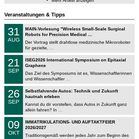
Mehr Artikel anzeigen
Veranstaltungen & Tipps
T
3
31
MAIN-Vorlesung "Wireless Small-Scale Surgical
U
1
Robots for Precision Medical …
C
.
AUG
h
0
Der Vortrag stellt drahtlose medizinische Mikroroboter
e
8
für gezielte, …
m
.
n
2
T
i
2
21
ISEG2026 International Symposium on Epitaxial
0
U
t
1
2
Graphene
C
z
.
6
SEP
h
0
Das Ziel des Symposiums ist es, Wissenschaftlerinnen
e
9
und Wissenschaftler …
m
.
n
2
T
i
2
26
Selbstfahrende Autos: Technik und Zukunft
0
U
t
6
2
hautnah erleben
C
z
.
6
SEP
h
0
Kannst du dir vorstellen, dass Autos in Zukunft ganz
e
9
allein fahren? In …
m
.
n
2
T
i
0
09
IMMATRIKULATIONS- UND AUFTAKTFEIER
0
U
t
9
2
2026/2027
C
z
.
6
OKT
h
1
Traditionsgemäß werden jedes Jahr zum Beginn des
e