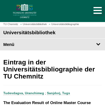
S
S
t
p
a
r
r
i
t
n
TU Chemnitz
Universitätsbibliothek
Universitätsbibliographie
s
g
Universitätsbibliothek
e
e
i
z
t
Menü
u
e
m
a
H
u
a
Eintrag in der
f
u
Universitätsbibliographie der
r
p
TU Chemnitz
u
t
f
i
e
n
n
h
Tudevdagva, Uranchimeg
;
Sanjdorj, Tugs
a
l
The Evaluation Result of Online Master Course