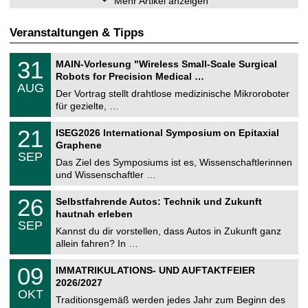
Mehr Artikel anzeigen
Veranstaltungen & Tipps
T
3
31
MAIN-Vorlesung "Wireless Small-Scale Surgical
U
1
Robots for Precision Medical …
C
.
AUG
h
0
Der Vortrag stellt drahtlose medizinische Mikroroboter
e
8
für gezielte, …
m
.
n
2
T
i
2
21
ISEG2026 International Symposium on Epitaxial
0
U
t
1
2
Graphene
C
z
.
6
SEP
h
0
Das Ziel des Symposiums ist es, Wissenschaftlerinnen
e
9
und Wissenschaftler …
m
.
n
2
T
i
2
26
Selbstfahrende Autos: Technik und Zukunft
0
U
t
6
2
hautnah erleben
C
z
.
6
SEP
h
0
Kannst du dir vorstellen, dass Autos in Zukunft ganz
e
9
allein fahren? In …
m
.
n
2
T
i
0
09
IMMATRIKULATIONS- UND AUFTAKTFEIER
0
U
t
9
2
2026/2027
C
z
.
6
OKT
h
1
Traditionsgemäß werden jedes Jahr zum Beginn des
e