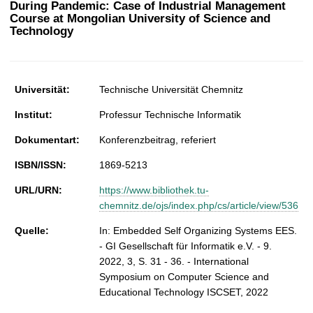
During Pandemic: Case of Industrial Management
t
Course at Mongolian University of Science and
Technology
Universität:
Technische Universität Chemnitz
Institut:
Professur Technische Informatik
Dokumentart:
Konferenzbeitrag, referiert
ISBN/ISSN:
1869-5213
URL/URN:
https://www.bibliothek.tu-
chemnitz.de/ojs/index.php/cs/article/view/536
Quelle:
In: Embedded Self Organizing Systems EES.
- GI Gesellschaft für Informatik e.V. - 9.
2022, 3, S. 31 - 36. - International
Symposium on Computer Science and
Educational Technology ISCSET, 2022