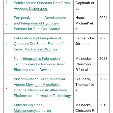
t
2
Semicondutor Quantum Dots From
Gopinath et
Aqueous Dispersions
al.
Perspective on the Development
Hauck,
2024
3
and Integration of Hydrogen
Michael* et
Sensors for Fuel Cell Control
al.
Fabrication and Integration of
Langenickel,
2023
4
Quantum Dot Based Emitters for
Jörn et al.
Smart Mechanical Watches
Nanolithographic Fabrication
Meinecke,
2023
5
Technologies for Network-Based
Christoph
Biocomputation Devices
R.* et al.
Biocomputation Using Molecular
Blaudeck,
2022
Agents Moving in Microfluidic
Thomas* et
6
Channel Networks: An Alternative
al.
Platform for Information Technology
Entwicklung eines
Meinecke,
2019
Multisensorsystems zur
Christoph R.