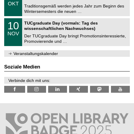
z
.
6
OKT
h
1
Traditionsgemäß werden jedes Jahr zum Beginn des
e
0
Wintersemesters die neuen …
m
.
n
2
Z
i
1
10
TUCgraduate Day (vormals: Tag des
0
e
t
0
2
wissenschaftlichen Nachwuchses)
n
z
.
6
NOV
t
1
Der TUCgraduate Day bringt Promotionsinteressierte,
r
1
Promovierende und …
u
.
m
2
f
0
Veranstaltungskalender
ü
2
r
6
d
Soziale Medien
e
n
w
Verbinde dich mit uns:
i
s
s
e
n
s
c
h
a
f
t
l