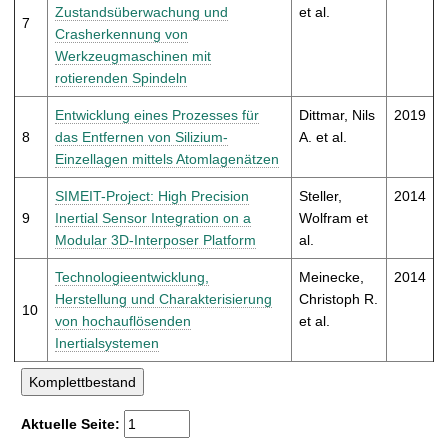
Zustandsüberwachung und
et al.
7
Crasherkennung von
Werkzeugmaschinen mit
rotierenden Spindeln
Entwicklung eines Prozesses für
Dittmar, Nils
2019
8
das Entfernen von Silizium-
A. et al.
Einzellagen mittels Atomlagenätzen
SIMEIT-Project: High Precision
Steller,
2014
9
Inertial Sensor Integration on a
Wolfram et
Modular 3D-Interposer Platform
al.
Technologieentwicklung,
Meinecke,
2014
Herstellung und Charakterisierung
Christoph R.
10
von hochauflösenden
et al.
Inertialsystemen
Aktuelle Seite: