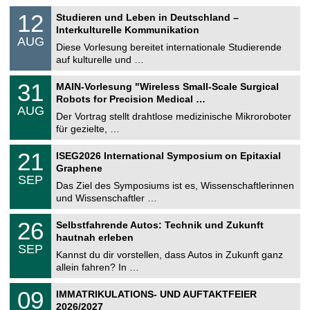
S
1
12
Studieren und Leben in Deutschland –
o
2
Interkulturelle Kommunikation
n
.
AUG
s
0
Diese Vorlesung bereitet internationale Studierende
t
8
auf kulturelle und …
i
.
g
2
T
e
3
31
MAIN-Vorlesung "Wireless Small-Scale Surgical
0
U
1
2
Robots for Precision Medical …
C
.
6
AUG
h
0
Der Vortrag stellt drahtlose medizinische Mikroroboter
e
8
für gezielte, …
m
.
n
2
T
i
2
21
ISEG2026 International Symposium on Epitaxial
0
U
t
1
2
Graphene
C
z
.
6
SEP
h
0
Das Ziel des Symposiums ist es, Wissenschaftlerinnen
e
9
und Wissenschaftler …
m
.
n
2
T
i
2
26
Selbstfahrende Autos: Technik und Zukunft
0
U
t
6
2
hautnah erleben
C
z
.
6
SEP
h
0
Kannst du dir vorstellen, dass Autos in Zukunft ganz
e
9
allein fahren? In …
m
.
n
2
T
i
0
09
IMMATRIKULATIONS- UND AUFTAKTFEIER
0
U
t
9
2
2026/2027
C