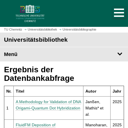
S
S
t
p
a
r
r
i
t
n
TU Chemnitz
Universitätsbibliothek
Universitätsbibliographie
s
g
Universitätsbibliothek
e
e
i
z
t
Menü
u
e
m
a
H
Ergebnis der
u
a
Datenbankabfrage
f
u
r
p
u
Nr.
Titel
Autor
Jahr
t
f
i
A Methodology for Validation of DNA
Janßen,
2025
e
n
1
Origami-Quantum Dot Hybridization
Mathis* et
n
h
al.
a
l
FluidFM Deposition of
Manoharan,
2025