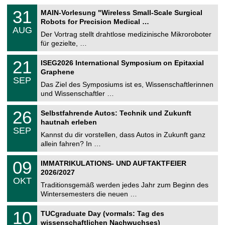
T
3
31
MAIN-Vorlesung "Wireless Small-Scale Surgical
U
1
Robots for Precision Medical …
C
.
AUG
h
0
Der Vortrag stellt drahtlose medizinische Mikroroboter
e
8
für gezielte, …
m
.
n
2
T
i
2
21
ISEG2026 International Symposium on Epitaxial
0
U
t
1
2
Graphene
C
z
.
6
SEP
h
0
Das Ziel des Symposiums ist es, Wissenschaftlerinnen
e
9
und Wissenschaftler …
m
.
n
2
T
i
2
26
Selbstfahrende Autos: Technik und Zukunft
0
U
t
6
2
hautnah erleben
C
z
.
6
SEP
h
0
Kannst du dir vorstellen, dass Autos in Zukunft ganz
e
9
allein fahren? In …
m
.
n
2
T
i
0
09
IMMATRIKULATIONS- UND AUFTAKTFEIER
0
U
t
9
2
2026/2027
C
z
.
6
OKT
h
1
Traditionsgemäß werden jedes Jahr zum Beginn des
e
0
Wintersemesters die neuen …
m
.
n
2
Z
i
1
10
TUCgraduate Day (vormals: Tag des
0
e
t
0
2
wissenschaftlichen Nachwuchses)
n