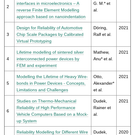
t
interfaces in microelectronics – A
G. M.* et
2
reverse Finite Element Modelling
al.
approach based on nanoindentation
Design for Reliability of Automotive
Döring,
2021
3
Chip Scale Packages by Calibrated
Ralf et al.
Virtual Prototyping
Lifetime modelling of sintered silver
Mathew,
2021
4
interconnected power devices by
Anu* et al.
FEM and experiment
Modelling the Lifetime of Heavy Wire-
Otto,
2021
5
bonds in Power Devices - Concepts,
Alexander*
Limitations and Challenges
et al.
Studies on Thermo-Mechanical
Dudek,
2021
Reliability of High Performance
Rainer et
6
Vehicle Computers Based on a Mock-
al.
up System
Reliability Modelling for Different Wire
Dudek,
2020