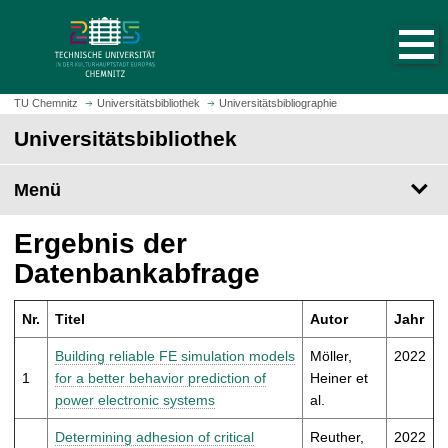
S
S
t
p
a
r
r
i
t
n
TU Chemnitz
Universitätsbibliothek
Universitätsbibliographie
s
g
Universitätsbibliothek
e
e
i
z
t
Menü
u
e
m
a
H
Ergebnis der
u
a
Datenbankabfrage
f
u
r
p
u
Nr.
Titel
Autor
Jahr
t
f
i
Building reliable FE simulation models
Möller,
2022
e
n
1
for a better behavior prediction of
Heiner et
n
h
power electronic systems
al.
a
l
Determining adhesion of critical
Reuther,
2022