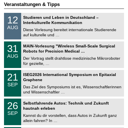
Veranstaltungen & Tipps
S
1
12
Studieren und Leben in Deutschland –
o
2
Interkulturelle Kommunikation
n
.
AUG
s
0
Diese Vorlesung bereitet internationale Studierende
t
8
auf kulturelle und …
i
.
g
2
T
e
3
31
MAIN-Vorlesung "Wireless Small-Scale Surgical
0
U
1
2
Robots for Precision Medical …
C
.
6
AUG
h
0
Der Vortrag stellt drahtlose medizinische Mikroroboter
e
8
für gezielte, …
m
.
n
2
T
i
2
21
ISEG2026 International Symposium on Epitaxial
0
U
t
1
2
Graphene
C
z
.
6
SEP
h
0
Das Ziel des Symposiums ist es, Wissenschaftlerinnen
e
9
und Wissenschaftler …
m
.
n
2
T
i
2
26
Selbstfahrende Autos: Technik und Zukunft
0
U
t
6
2
hautnah erleben
C
z
.
6
SEP
h
0
Kannst du dir vorstellen, dass Autos in Zukunft ganz
e
9
allein fahren? In …
m
.
n
2