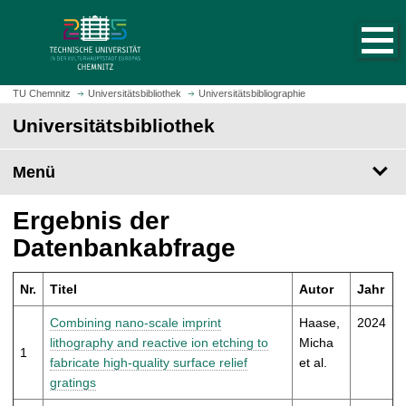
S
S
t
p
a
r
r
i
t
n
TU Chemnitz
Universitätsbibliothek
Universitätsbibliographie
s
g
Universitätsbibliothek
e
e
i
z
t
Menü
u
e
m
a
H
Ergebnis der
u
a
Datenbankabfrage
f
u
r
p
u
Nr.
Titel
Autor
Jahr
t
f
i
Combining nano-scale imprint
Haase,
2024
e
n
lithography and reactive ion etching to
Micha
n
1
h
fabricate high-quality surface relief
et al.
a
gratings
l