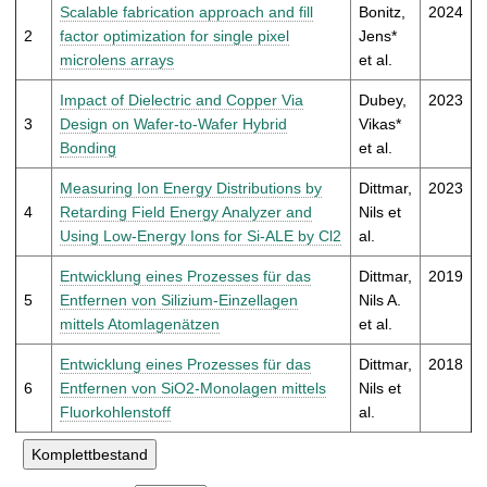
t
Scalable fabrication approach and fill
Bonitz,
2024
2
factor optimization for single pixel
Jens*
microlens arrays
et al.
Impact of Dielectric and Copper Via
Dubey,
2023
3
Design on Wafer-to-Wafer Hybrid
Vikas*
Bonding
et al.
Measuring Ion Energy Distributions by
Dittmar,
2023
4
Retarding Field Energy Analyzer and
Nils et
Using Low-Energy Ions for Si-ALE by Cl2
al.
Entwicklung eines Prozesses für das
Dittmar,
2019
5
Entfernen von Silizium-Einzellagen
Nils A.
mittels Atomlagenätzen
et al.
Entwicklung eines Prozesses für das
Dittmar,
2018
6
Entfernen von SiO2-Monolagen mittels
Nils et
Fluorkohlenstoff
al.