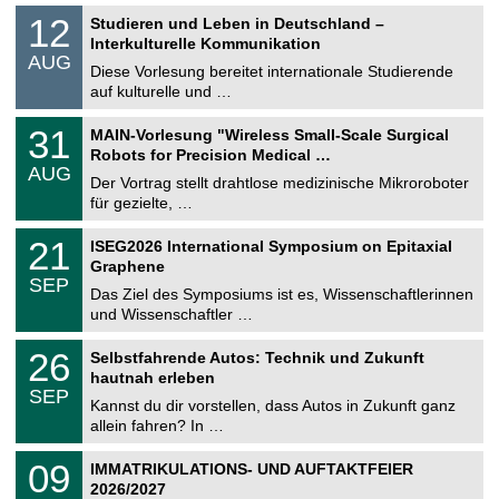
S
1
12
Studieren und Leben in Deutschland –
o
2
Interkulturelle Kommunikation
n
.
AUG
s
0
Diese Vorlesung bereitet internationale Studierende
t
8
auf kulturelle und …
i
.
g
2
T
e
3
31
MAIN-Vorlesung "Wireless Small-Scale Surgical
0
U
1
2
Robots for Precision Medical …
C
.
6
AUG
h
0
Der Vortrag stellt drahtlose medizinische Mikroroboter
e
8
für gezielte, …
m
.
n
2
T
i
2
21
ISEG2026 International Symposium on Epitaxial
0
U
t
1
2
Graphene
C
z
.
6
SEP
h
0
Das Ziel des Symposiums ist es, Wissenschaftlerinnen
e
9
und Wissenschaftler …
m
.
n
2
T
i
2
26
Selbstfahrende Autos: Technik und Zukunft
0
U
t
6
2
hautnah erleben
C
z
.
6
SEP
h
0
Kannst du dir vorstellen, dass Autos in Zukunft ganz
e
9
allein fahren? In …
m
.
n
2
T
i
0
09
IMMATRIKULATIONS- UND AUFTAKTFEIER
0
U
t
9
2
2026/2027
C
z
.