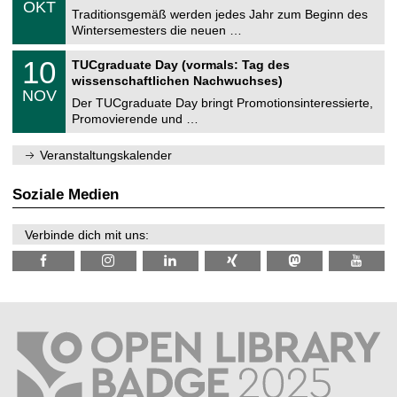
6
OKT
h
1
Traditionsgemäß werden jedes Jahr zum Beginn des
e
0
Wintersemesters die neuen …
m
.
n
2
Z
i
1
10
TUCgraduate Day (vormals: Tag des
0
e
t
0
2
wissenschaftlichen Nachwuchses)
n
z
.
6
NOV
t
1
Der TUCgraduate Day bringt Promotionsinteressierte,
r
1
Promovierende und …
u
.
m
2
f
0
Veranstaltungskalender
ü
2
r
6
d
Soziale Medien
e
n
w
Verbinde dich mit uns:
i
s
s
e
n
s
c
h
a
f
t
l