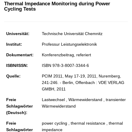
t
Thermal Impedance Monitoring during Power
Cycling Tests
Universität:
Technische Universität Chemnitz
Institut:
Professur Leistungselektronik
Dokumentart:
Konferenzbeitrag, referiert
ISBN/ISSN:
ISBN 978-3-8007-3344-6
Quelle:
PCIM 2011, May 17-19, 2011, Nuremberg,
241-246. - Berlin, Offenbach : VDE VERLAG
GMBH, 2011
Freie
Lastwechsel , Wärmewiderstand , transienter
Schlagwörter
Wärmewiderstand
(Deutsch):
Freie
power cycling , thermal resistance , thermal
Schlagwörter
impedance