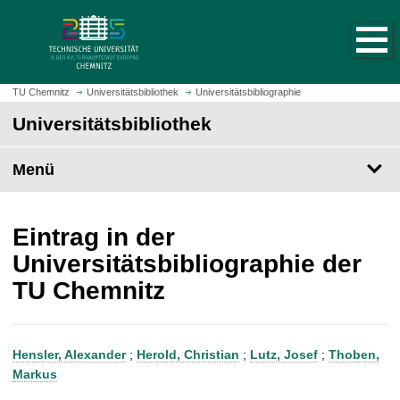
S
S
t
p
a
r
r
i
t
n
TU Chemnitz
Universitätsbibliothek
Universitätsbibliographie
s
g
Universitätsbibliothek
e
e
i
z
t
Menü
u
e
m
a
H
u
a
Eintrag in der
f
u
Universitätsbibliographie der
r
p
TU Chemnitz
u
t
f
i
e
n
n
h
Hensler, Alexander
;
Herold, Christian
;
Lutz, Josef
;
Thoben,
a
Markus
l