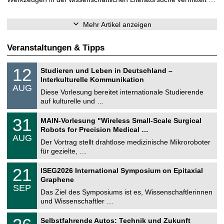
Mehr Artikel anzeigen
Veranstaltungen & Tipps
S
1
12
Studieren und Leben in Deutschland –
o
2
Interkulturelle Kommunikation
n
.
AUG
s
0
Diese Vorlesung bereitet internationale Studierende
t
8
auf kulturelle und …
i
.
g
2
T
e
3
31
MAIN-Vorlesung "Wireless Small-Scale Surgical
0
U
1
2
Robots for Precision Medical …
C
.
6
AUG
h
0
Der Vortrag stellt drahtlose medizinische Mikroroboter
e
8
für gezielte, …
m
.
n
2
T
i
2
21
ISEG2026 International Symposium on Epitaxial
0
U
t
1
2
Graphene
C
z
.
6
SEP
h
0
Das Ziel des Symposiums ist es, Wissenschaftlerinnen
e
9
und Wissenschaftler …
m
.
n
2
T
i
2
Selbstfahrende Autos: Technik und Zukunft
0
U