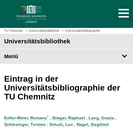
S
S
t
p
a
r
r
i
t
n
TU Chemnitz
Universitätsbibliothek
Universitätsbibliographie
s
g
Universitätsbibliothek
e
e
i
z
t
Menü
u
e
m
a
H
u
a
Eintrag in der
f
u
Universitätsbibliographie der
r
p
TU Chemnitz
u
t
f
i
e
n
n
h
*
Keller-Meier, Romano
;
Stieger, Raphael
;
Lang, Grazia
;
a
Schlesinger, Torsten
;
Schulz, Luc
;
Nagel, Siegfried
l