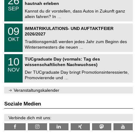
26
t
6
2
hautnah erleben
C
z
.
6
SEP
h
0
Kannst du dir vorstellen, dass Autos in Zukunft ganz
e
9
allein fahren? In …
m
.
n
2
T
i
0
09
IMMATRIKULATIONS- UND AUFTAKTFEIER
0
U
t
9
2
2026/2027
C
z
.
6
OKT
h
1
Traditionsgemäß werden jedes Jahr zum Beginn des
e
0
Wintersemesters die neuen …
m
.
n
2
Z
i
1
10
TUCgraduate Day (vormals: Tag des
0
e
t
0
2
wissenschaftlichen Nachwuchses)
n
z
.
6
NOV
t
1
Der TUCgraduate Day bringt Promotionsinteressierte,
r
1
Promovierende und …
u
.
m
2
f
0
Veranstaltungskalender
ü
2
r
6
d
Soziale Medien
e
n
w
Verbinde dich mit uns:
i
s
s
e