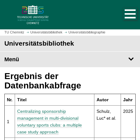
S
S
t
p
a
r
r
i
t
n
TU Chemnitz
Universitätsbibliothek
Universitätsbibliographie
s
g
Universitätsbibliothek
e
e
i
z
t
Menü
u
e
m
a
H
Ergebnis der
u
a
Datenbankabfrage
f
u
r
p
u
Nr.
Titel
Autor
Jahr
t
f
i
Centralizing sponsorship
Schulz,
2025
e
n
management in multi-divisional
Luc* et al.
n
1
h
voluntary sports clubs: a multiple
a
case study approach
l