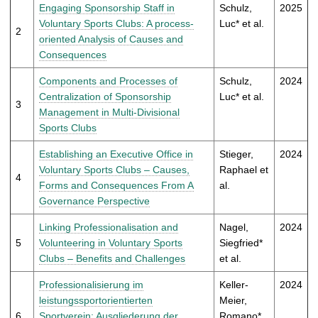
t
Engaging Sponsorship Staff in
Schulz,
2025
Voluntary Sports Clubs: A process-
Luc* et al.
2
oriented Analysis of Causes and
Consequences
Components and Processes of
Schulz,
2024
Centralization of Sponsorship
Luc* et al.
3
Management in Multi-Divisional
Sports Clubs
Establishing an Executive Office in
Stieger,
2024
Voluntary Sports Clubs – Causes,
Raphael et
4
Forms and Consequences From A
al.
Governance Perspective
Linking Professionalisation and
Nagel,
2024
5
Volunteering in Voluntary Sports
Siegfried*
Clubs – Benefits and Challenges
et al.
Professionalisierung im
Keller-
2024
leistungssportorientierten
Meier,
6
Sportverein: Ausgliederung der
Romano*