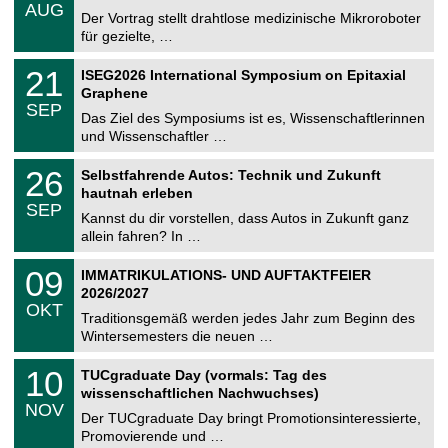
.
AUG
h
0
Der Vortrag stellt drahtlose medizinische Mikroroboter
e
8
für gezielte, …
m
.
n
2
T
i
2
21
ISEG2026 International Symposium on Epitaxial
0
U
t
1
2
Graphene
C
z
.
6
SEP
h
0
Das Ziel des Symposiums ist es, Wissenschaftlerinnen
e
9
und Wissenschaftler …
m
.
n
2
T
i
2
26
Selbstfahrende Autos: Technik und Zukunft
0
U
t
6
2
hautnah erleben
C
z
.
6
SEP
h
0
Kannst du dir vorstellen, dass Autos in Zukunft ganz
e
9
allein fahren? In …
m
.
n
2
T
i
0
09
IMMATRIKULATIONS- UND AUFTAKTFEIER
0
U
t
9
2
2026/2027
C
z
.
6
OKT
h
1
Traditionsgemäß werden jedes Jahr zum Beginn des
e
0
Wintersemesters die neuen …
m
.
n
2
Z
i
1
10
TUCgraduate Day (vormals: Tag des
0
e
t
0
2
wissenschaftlichen Nachwuchses)
n
z
.
6
NOV
t
1
Der TUCgraduate Day bringt Promotionsinteressierte,
r
1
Promovierende und …
u
.