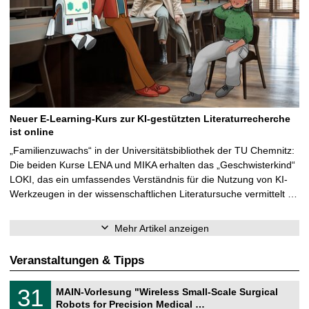
Neuer E-Learning-Kurs zur KI-gestützten Literaturrecherche
ist online
„Familienzuwachs“ in der Universitätsbibliothek der TU Chemnitz:
Die beiden Kurse LENA und MIKA erhalten das „Geschwisterkind“
LOKI, das ein umfassendes Verständnis für die Nutzung von KI-
Werkzeugen in der wissenschaftlichen Literatursuche vermittelt …
Mehr Artikel anzeigen
Veranstaltungen & Tipps
T
3
31
MAIN-Vorlesung "Wireless Small-Scale Surgical
U
1
Robots for Precision Medical …
C