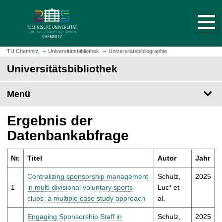
S
S
t
p
a
r
r
i
t
n
TU Chemnitz
Universitätsbibliothek
Universitätsbibliographie
s
g
Universitätsbibliothek
e
e
i
z
t
Menü
u
e
m
a
H
Ergebnis der
u
a
Datenbankabfrage
f
u
r
p
u
Nr.
Titel
Autor
Jahr
t
f
i
Centralizing sponsorship management
Schulz,
2025
e
n
1
in multi-divisional voluntary sports
Luc* et
n
h
clubs: a multiple case study approach
al.
a
l
Engaging Sponsorship Staff in
Schulz,
2025