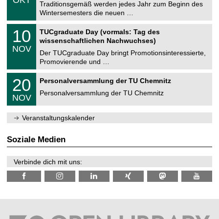
1
Traditionsgemäß werden jedes Jahr zum Beginn des
e
0
Wintersemesters die neuen …
m
.
n
2
Z
i
1
10
TUCgraduate Day (vormals: Tag des
0
e
t
0
2
wissenschaftlichen Nachwuchses)
n
z
.
6
NOV
t
1
Der TUCgraduate Day bringt Promotionsinteressierte,
r
1
Promovierende und …
u
.
m
2
T
f
2
20
Personalversammlung der TU Chemnitz
0
U
ü
0
2
C
r
Personalversammlung der TU Chemnitz
.
6
NOV
h
d
1
e
e
1
m
n
.
Veranstaltungskalender
n
w
2
i
i
0
t
s
2
Soziale Medien
z
s
6
e
n
Verbinde dich mit uns:
s
c
h
a
f
t
l
i