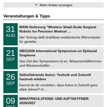
Mehr Artikel anzeigen
Veranstaltungen & Tipps
T
3
31
MAIN-Vorlesung "Wireless Small-Scale Surgical
U
1
Robots for Precision Medical …
C
.
AUG
h
0
Der Vortrag stellt drahtlose medizinische Mikroroboter
e
8
für gezielte, …
m
.
n
2
T
i
2
21
ISEG2026 International Symposium on Epitaxial
0
U
t
1
2
Graphene
C
z
.
6
SEP
h
0
Das Ziel des Symposiums ist es, Wissenschaftlerinnen
e
9
und Wissenschaftler …
m
.
n
2
T
i
2
26
Selbstfahrende Autos: Technik und Zukunft
0
U
t
6
2
hautnah erleben
C
z
.
6
SEP
h
0
Kannst du dir vorstellen, dass Autos in Zukunft ganz
e
9
allein fahren? In …
m
.
n
2
T
i
0
09
IMMATRIKULATIONS- UND AUFTAKTFEIER
0
U
t
9
2
2026/2027
C
z
.
6
OKT
h