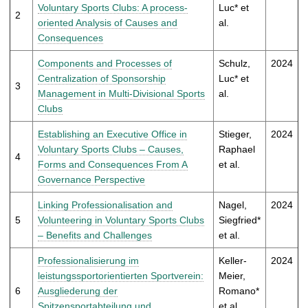
t
Voluntary Sports Clubs: A process-
Luc* et
2
oriented Analysis of Causes and
al.
Consequences
Components and Processes of
Schulz,
2024
Centralization of Sponsorship
Luc* et
3
Management in Multi-Divisional Sports
al.
Clubs
Establishing an Executive Office in
Stieger,
2024
Voluntary Sports Clubs – Causes,
Raphael
4
Forms and Consequences From A
et al.
Governance Perspective
Linking Professionalisation and
Nagel,
2024
5
Volunteering in Voluntary Sports Clubs
Siegfried*
– Benefits and Challenges
et al.
Professionalisierung im
Keller-
2024
leistungssportorientierten Sportverein:
Meier,
6
Ausgliederung der
Romano*
Spitzensportabteilung und
et al.