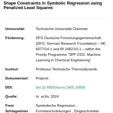
t
Shape Constraints in Symbolic Regression using
Penalized Least Squares
Universität:
Technische Universität Chemnitz
Förderung:
DFG Deutsche Forschungsgemeinschaft
(DFG, German Research Foundation) – HE
6077/14-1 and RI 2482/10-1 – within the
Priority Programme “SPP 2331: Machine
Learning in Chemical Engineering”
Institut:
Professur Technische Thermodynamik
Dokumentart:
Preprint
DOI:
doi:10.48550/arxiv.2405.20800
Quelle:
In: arXiv, 2024
Freie
Symbolische Regression ,
Schlagwörter
Formbeschränkungen , Eingeschränkte