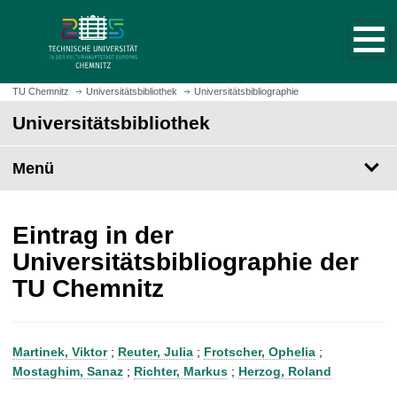
S
S
t
p
a
r
r
i
t
n
TU Chemnitz
Universitätsbibliothek
Universitätsbibliographie
s
g
Universitätsbibliothek
e
e
i
z
t
Menü
u
e
m
a
H
u
a
Eintrag in der
f
u
Universitätsbibliographie der
r
p
TU Chemnitz
u
t
f
i
e
n
n
h
Martinek, Viktor
;
Reuter, Julia
;
Frotscher, Ophelia
;
a
Mostaghim, Sanaz
;
Richter, Markus
;
Herzog, Roland
l