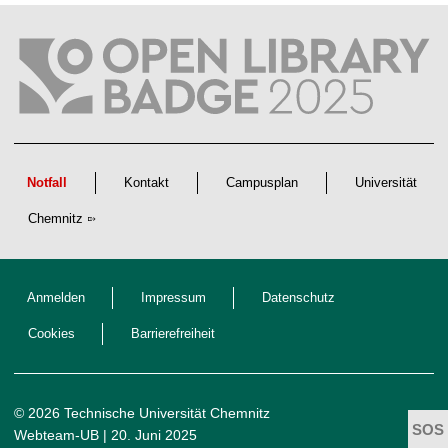
t
l
i
c
h
e
n
N
a
c
h
w
Notfall
Kontakt
Campusplan
Universität
u
c
Chemnitz
h
s
Anmelden
Impressum
Datenschutz
Cookies
Barrierefreiheit
© 2026 Technische Universität Chemnitz
Webteam-UB
| 20. Juni 2025