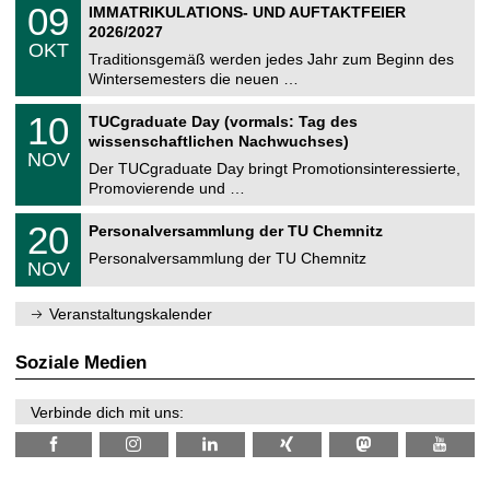
T
i
0
09
IMMATRIKULATIONS- UND AUFTAKTFEIER
0
U
t
9
2
2026/2027
C
z
.
6
OKT
h
1
Traditionsgemäß werden jedes Jahr zum Beginn des
e
0
Wintersemesters die neuen …
m
.
n
2
Z
i
1
10
TUCgraduate Day (vormals: Tag des
0
e
t
0
2
wissenschaftlichen Nachwuchses)
n
z
.
6
NOV
t
1
Der TUCgraduate Day bringt Promotionsinteressierte,
r
1
Promovierende und …
u
.
m
2
T
f
2
20
Personalversammlung der TU Chemnitz
0
U
ü
0
2
C
r
Personalversammlung der TU Chemnitz
.
6
NOV
h
d
1
e
e
1
m
n
.
Veranstaltungskalender
n
w
2
i
i
0
t
s
2
Soziale Medien
z
s
6
e
n
Verbinde dich mit uns:
s
c
h
a
f