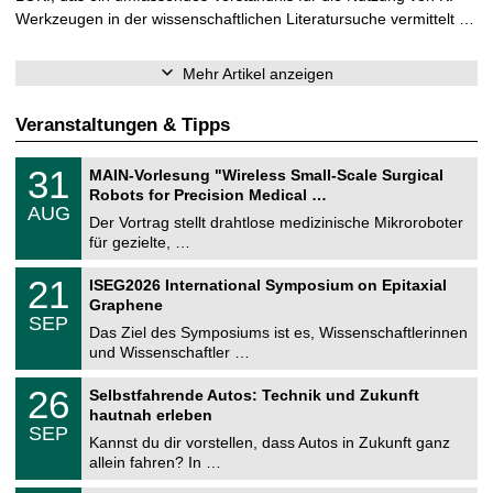
Werkzeugen in der wissenschaftlichen Literatursuche vermittelt …
Mehr Artikel anzeigen
Veranstaltungen & Tipps
T
3
31
MAIN-Vorlesung "Wireless Small-Scale Surgical
U
1
Robots for Precision Medical …
C
.
AUG
h
0
Der Vortrag stellt drahtlose medizinische Mikroroboter
e
8
für gezielte, …
m
.
n
2
T
i
2
21
ISEG2026 International Symposium on Epitaxial
0
U
t
1
2
Graphene
C
z
.
6
SEP
h
0
Das Ziel des Symposiums ist es, Wissenschaftlerinnen
e
9
und Wissenschaftler …
m
.
n
2
T
i
2
26
Selbstfahrende Autos: Technik und Zukunft
0
U
t
6
2
hautnah erleben
C
z
.
6
SEP
h
0
Kannst du dir vorstellen, dass Autos in Zukunft ganz
e
9
allein fahren? In …
m
.
n
2