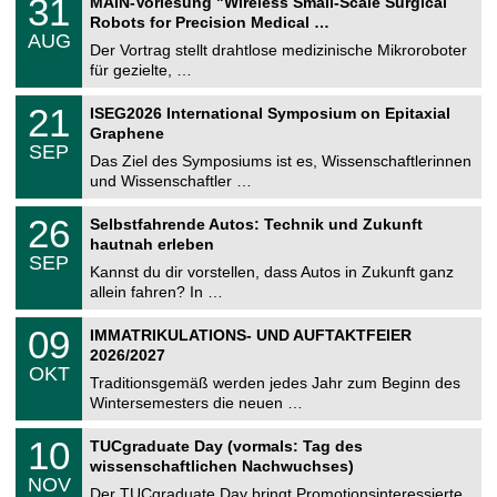
31
MAIN-Vorlesung "Wireless Small-Scale Surgical
U
1
Robots for Precision Medical …
C
.
AUG
h
0
Der Vortrag stellt drahtlose medizinische Mikroroboter
e
8
für gezielte, …
m
.
n
2
T
i
2
21
ISEG2026 International Symposium on Epitaxial
0
U
t
1
2
Graphene
C
z
.
6
SEP
h
0
Das Ziel des Symposiums ist es, Wissenschaftlerinnen
e
9
und Wissenschaftler …
m
.
n
2
T
i
2
26
Selbstfahrende Autos: Technik und Zukunft
0
U
t
6
2
hautnah erleben
C
z
.
6
SEP
h
0
Kannst du dir vorstellen, dass Autos in Zukunft ganz
e
9
allein fahren? In …
m
.
n
2
T
i
0
09
IMMATRIKULATIONS- UND AUFTAKTFEIER
0
U
t
9
2
2026/2027
C
z
.
6
OKT
h
1
Traditionsgemäß werden jedes Jahr zum Beginn des
e
0
Wintersemesters die neuen …
m
.
n
2
Z
i
1
10
TUCgraduate Day (vormals: Tag des
0
e
t
0
2
wissenschaftlichen Nachwuchses)
n
z
.
6
NOV
t
1
Der TUCgraduate Day bringt Promotionsinteressierte,