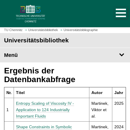
S
S
t
p
a
r
r
i
t
n
TU Chemnitz
Universitätsbibliothek
Universitätsbibliographie
s
g
Universitätsbibliothek
e
e
i
z
t
Menü
u
e
m
a
H
Ergebnis der
u
a
Datenbankabfrage
f
u
r
p
u
Nr.
Titel
Autor
Jahr
t
f
i
Entropy Scaling of Viscosity IV -
Martinek,
2025
e
n
1
Application to 124 Industrially
Viktor et
n
h
Important Fluids
al.
a
l
Shape Constraints in Symbolic
Martinek,
2024