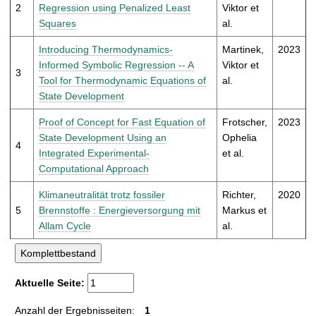
t
2
Regression using Penalized Least
Viktor et
Squares
al.
Introducing Thermodynamics-
Martinek,
2023
Informed Symbolic Regression -- A
Viktor et
3
Tool for Thermodynamic Equations of
al.
State Development
Proof of Concept for Fast Equation of
Frotscher,
2023
State Development Using an
Ophelia
4
Integrated Experimental-
et al.
Computational Approach
Klimaneutralität trotz fossiler
Richter,
2020
5
Brennstoffe : Energieversorgung mit
Markus et
Allam Cycle
al.
Aktuelle Seite:
Anzahl der Ergebnisseiten:
1